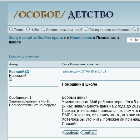
Поиск
ЧаВо
Список пользователей
Сегодняшние сообщения
С
Форумы сайта Особое право
»
»
Наши права
» Помошник в
школе
Версия для печати
Автор
Тема Помошник в школе
КсенияКУД
размещено 27-6-18 в 16:51
Новенький
Помошник в школе
Добрый день !
Сообщения: 1
Зарегистрирован: 27-6-18
У меня вопрос. Мой ребенок перешёл в 5 кл
Пользователя нет на форуме
(У нас инвалидность дана на 2 года до 20
Психиатр -невролог написала, что нам что
ПМПК отказала, ссылаясь на то , что они 
Хотелось бы уточнить, положен ли при на
Спасибо.