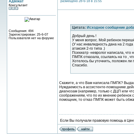
Адвокат
размещено 28-6-18 в 15:55
Консультант
Цитата:
Исходное сообщение доб
Сообщения: 494
Зарегистрирован: 25-6-07
Добрый день !
Пользователя нет на форуме
У меня вопрос. Мой ребенок перешёл
(У нас инвалидность дана на 2 го
атаксия 2-го типа .)
Психиатр -невролог написала, что 
ПМПК отказала, ссылаясь на то , ч
Хотелось бы уточнить, положен ли
Спасибо.
Скажите, а что Вам написала ПМПК? Выда
Нуждаемость в ассистенте-помощнике дейс
диагнозам (например, только с ДЦП или что-
соображениям, что по их мнению ребенок с
помощник, то отказ ПМПК может быть обжа
Если Вы получали правовую помощь в Цент