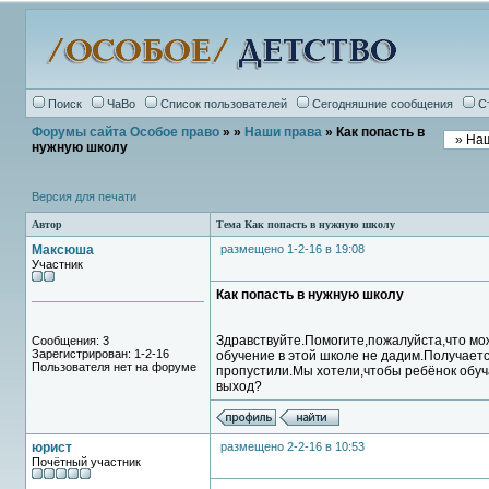
Поиск
ЧаВо
Список пользователей
Сегодняшние сообщения
С
Форумы сайта Особое право
»
»
Наши права
» Как попасть в
нужную школу
Версия для печати
Автор
Тема Как попасть в нужную школу
Максюша
размещено 1-2-16 в 19:08
Участник
Как попасть в нужную школу
Здравствуйте.Помогите,пожалуйста,что мо
Сообщения: 3
Зарегистрирован: 1-2-16
обучение в этой школе не дадим.Получаетс
Пользователя нет на форуме
пропустили.Мы хотели,чтобы ребёнок обуча
выход?
юрист
размещено 2-2-16 в 10:53
Почётный участник