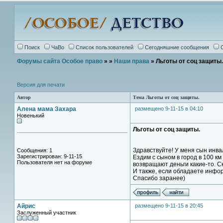
Поиск
ЧаВо
Список пользователей
Сегодняшние сообщения
Форумы сайта Особое право
»
»
Наши права
» Льготы от соц защиты.
Версия для печати
Автор
Тема Льготы от соц защиты.
Алена мама Захара
размещено 9-11-15 в 04:10
Новенький
Льготы от соц защиты.
Здравствуйте! У меня сын инва
Сообщения: 1
Зарегистрирован: 9-11-15
Ездим с сыном в город в 100 км
Пользователя нет на форуме
возвращают деньги какие-то. Ск
И также, если обладаете инфор
Спасибо заранее)
Айрис
размещено 9-11-15 в 20:45
Заслуженный участник