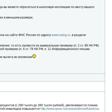
да вы можете обратиться в налоговую инспекцию по месту вашего
лен в меньшем размере;
ена на сайте ФНС России по адресу
www.nalog.ru,
в разделе
ния, то есть провести их камеральную проверку (п. 2 ст. 88 НК РФ).
 проверки (п. 6 ст. 78 НК РФ; п. 11 Информационного письма
ие вычета во вложении
роцентов (с 280 тысяч до 380 тысяч рублей), увеличивается планка
детей-инвалидов повышается
http://www.qwas.ru/russia/edinros/Karelova-