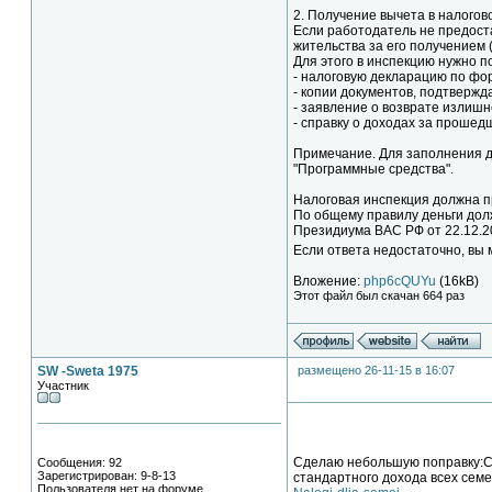
2. Получение вычета в налогов
Если работодатель не предоста
жительства за его получением (п
Для этого в инспекцию нужно п
- налоговую декларацию по фо
- копии документов, подтвержд
- заявление о возврате излишн
- справку о доходах за прошед
Примечание. Для заполнения д
"Программные средства".
Налоговая инспекция должна пр
По общему правилу деньги долж
Президиума ВАС РФ от 22.12.20
Если ответа недостаточно, вы
Вложение:
php6cQUYu
(16kB)
Этот файл был скачан 664 раз
SW -Sweta 1975
размещено 26-11-15 в 16:07
Участник
Сделаю небольшую поправку:Сов
Сообщения: 92
Зарегистрирован: 9-8-13
стандартного дохода всех сем
Пользователя нет на форуме