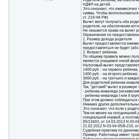
Родители ребенка, на обеспеч
НДФЛ на детей.
Это означает, что ежемесячно
суммы. Чтобы воспользоваться 
ст. 218 НК РФ).
Вычет могут получать оба роди
родителя, на обеспечении котор
Не лишаются права на вычет р
Ограничения по предоставлен
1. Размер дохода родителя
Вычет предоставляется ежемеся
предоставляться не будет (абз. 1
2. Возраст ребенка
По общему правилу можно получ
является учащимся очной формы
Налоговый вычет представляется
1400 руб. - на первого ребенка;
1400 руб. - на второго ребенка;
3000 руб. - на третьего и кажд
Для родителей ребенка-инвалида
Так, "детский" вычет в размере
- ребенка-инвалида (независим
- ребенка-инвалида I или II гр
При этом должно соблюдаться 
Никаких других дополнительны
Это означает, что если у родит
Тем не менее на сегодняшний 
специальной нормой, а поэтому
05/13403, от 14.03.2013 N 03-04
21.02.2012 N 03-04-05/8-210, от
Судебная практика по данному 
Пример: Работница имеет трои