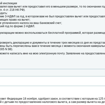
ой инспекции
влял вам вычет или предоставил его в меньшем размере, то по окончании го
. 4 ст. 218 НК РФ).
одать:
рме 3-НДФЛ за год, в котором вам не был предоставлен вычет или предостав
ающих право на вычет;
е уплаченного налога на ваш банковский счет;
ший год по форме 2-НДФЛ.
екларации можно воспользоваться бесплатной программой, которая размещ
оверить декларацию и документы в течение трех месяцев со дня их представле
ны быть перечислены вам в течение месяца с момента окончания камеральной
05 N 98).
 можете написать мне на мою электронную почту. Заявление на предоставлен
ет Федерации 18 ноября, одобрил закон, в соответствии с которым на 125 п
ей с детьми по предоставлению налогового вычета, а сам размер вычета на 