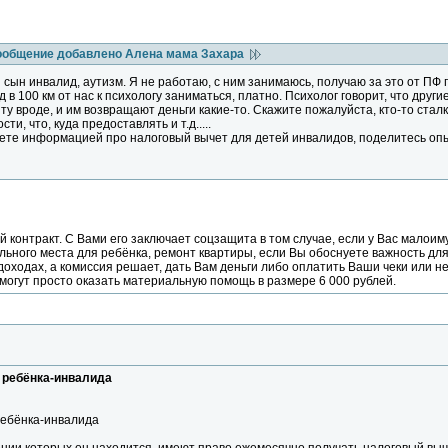
ообщение добавлено Алена мама Захара
 сын инвалид, аутизм. Я не работаю, с ним занимаюсь, получаю за это от ПФ
д в 100 км от нас к психологу заниматься, платно. Психолог говорит, что друг
ту вроде, и им возвращают деньги какие-то. Скажите пожалуйста, кто-то сталк
и, что, куда предоставлять и т.д.....
аете информацией про налоговый вычет для детей инвалидов, поделитесь опыт
й контракт. С Вами его заключает соцзащита в том случае, если у Вас малоим
ального места для ребёнка, ремонт квартиры, если Вы обоснуете важность для
доходах, а комиссия решает, дать Вам деньги либо оплатить Ваши чеки или не
могут просто оказать материальную помощь в размере 6 000 рублей.
 ребёнка-инвалида
ребёнка-инвалида