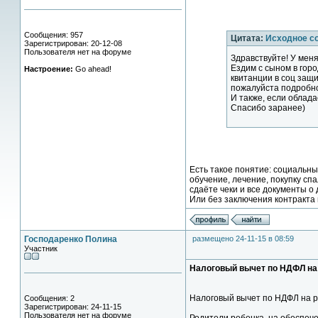
Сообщения: 957
Цитата:
Исходное с
Зарегистрирован: 20-12-08
Пользователя нет на форуме
Здравствуйте! У меня
Ездим с сыном в горо
Настроение:
Go ahead!
квитанции в соц защи
пожалуйста подробност
И также, если облад
Спасибо заранее)
Есть такое понятие: социальны
обучение, лечение, покупку сп
сдаёте чеки и все документы о 
Или без заключения контракта 
Господаренко Полина
размещено 24-11-15 в 08:59
Участник
Налоговый вычет по НДФЛ на
Налоговый вычет по НДФЛ на 
Сообщения: 2
Зарегистрирован: 24-11-15
Пользователя нет на форуме