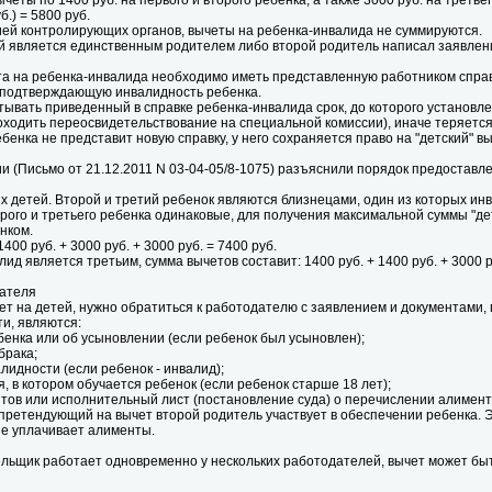
еты по 1400 руб. на первого и второго ребенка, а также 3000 руб. на третье
б.) = 5800 руб.
ией контролирующих органов, вычеты на ребенка-инвалида не суммируются.
й является единственным родителем либо второй родитель написал заявление
ета на ребенка-инвалида необходимо иметь представленную работником спра
), подтверждающую инвалидность ребенка.
тывать приведенный в справке ребенка-инвалида срок, до которого установл
ходить переосвидетельствование на специальной комиссии), иначе теряется
ебенка не представит новую справку, у него сохраняется право на "детский" вы
(Письмо от 21.12.2011 N 03-04-05/8-1075) разъяснили порядок предоставле
 детей. Второй и третий ребенок являются близнецами, один из которых ин
рого и третьего ребенка одинаковые, для получения максимальной суммы "дет
нком.
400 руб. + 3000 руб. + 3000 руб. = 7400 руб.
лид является третьим, сумма вычетов составит: 1400 руб. + 1400 руб. + 3000 р
дателя
т на детей, нужно обратиться к работодателю с заявлением и документами, п
ти, являются:
бенка или об усыновлении (если ребенок был усыновлен);
брака;
лидности (если ребенок - инвалид);
я, в котором обучается ребенок (если ребенок старше 18 лет);
нтов или исполнительный лист (постановление суда) о перечислении алимент
о претендующий на вычет второй родитель участвует в обеспечении ребенка. Э
не уплачивает алименты.
ьщик работает одновременно у нескольких работодателей, вычет может быть 