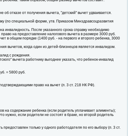
го ребенка. Таким образом, общий размер вычетов составит:
 об отказе от получения вычета, "детский" вычет удваивается.
вку (по специальной форме, утв. Приказом Минздравсоцразвития
ена инвалидность. После указанного срока справку необходимо
 право на предоставление налогового вычета в размере 3000 руб.
чет в общем порядке (1400 руб. - на первого и второго ребенка, 3000
ния вычетов, когда один из детей-близнецов является инвалидом.
валид с рождения.
ского" вычета работнику выгоднее указать, что ребенок-инвалид
уб. = 5800 руб.
одтверждающими право на вычет (п. 3 ст. 218 НК РФ).
ов на содержание ребенка (если родитель уплачивает алименты);
то нужно, если родители не состоят в браке, но второй родитель
предоставлен только у одного работодателя по его выбору (п. 3 ст.