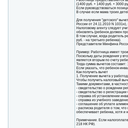
Работнице предоставляются выч
(1400 руб. + 1400 руб. + 3000 ру
Если руководствоваться позиц
В случае если мама троих дете
Для получения "детского" выч
России от 24.11.2010 N 1031н
Налоговому агенту следует учи
обновлять (ребенок должен про
В том случае, когда родитель р
руб. - на третьего ребенка).
Представители Минфина России 
Пример: Работница имеет троих
Поскольку даты рождения у вто
является вторым по счету ребе
Тогда сумма вычетов составит: 1
Если указать, что ребенок-инва
Как получить вычет
1. Получение вычета у работо
Чтобы получить налоговый выче
Такими документами, в частнос
- свидетельство о рождении ре
- свидетельство о регистрации 
- справка об установлении инва
- справка из учебного заведени
- соглашение об уплате алиме
- расписка родителя о том, чт
обеспечивает ребенка, хотя и 
Примечание. Если налогоплател
218 НК РФ).