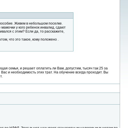
 пособие. Живем в небольшом поселке.
ие мамочки у кого ребенок инвалид, сдают
ивался с этим? Если да, то расскажите,
ом, что это такое, кому положено .
ущая семья, и решает оплатить ли Вам, допустим, тысяч так 25 за
 Вас и необходимость этих трат. На обучение всегда проходит. Вы
т.