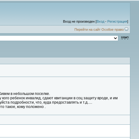
Вход не произведен [
Вход
-
Регистрация
]
Перейти на сайт Особое право
 Живем в небольшом поселке.
 у кого ребенок инвалид, сдают квитанции в соц защиту вроде, и им
ста подробности, что, куда предоставлять и т.д.....
о такое, кому положено .