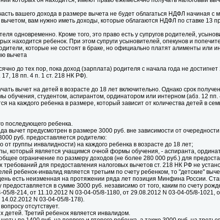
ении которых он находится, имеют право ежемесячно получать налоговый вы
 часть вашего дохода в размере вычета не будет облагаться НДФЛ начиная с
вычетом, вам нужно иметь доходы, которые облагаются НДФЛ по ставке 13 проце
теля одновременно. Кроме того, это право есть у супругов родителей, усыно
ых находится ребенок. При этом супруги усыновителей, опекунов и попечителе
одители, которые не состоят в браке, но официально платят алименты или 
ию вычета
чно до тех пор, пока доход (зарплата) родителя с начала года не достигнет 2
7, 18 пп. 4 п. 1 ст. 218 НК РФ).
ать вычет на детей в возрасте до 18 лет включительно. Однако срок получе
 обучения, студентом, аспирантом, ординатором или интерном (абз. 12 пп. 4 
 на каждого ребенка в размере, который зависит от количества детей в семье, а
ого последующего ребенка.
 вычет предусмотрен в размере 3000 руб. вне зависимости от очередности рож
 3000 руб. предоставляется родителю:
о от группы инвалидности) на каждого ребенка в возрасте до 18 лет;
уппы, который является учащимся очной формы обучения, - аспиранта, ординат
общее ограничение по размеру доходов (не более 280 000 руб.) для предост
х требований для предоставления налоговых вычетов ст. 218 НК РФ не устан
елей ребенок-инвалид является третьим по счету ребенком, то "детские" выче
день есть неизменная на протяжении ряда лет позиция Минфина России. Ст
 предоставляется в сумме 3000 руб. независимо от того, каким по счету рож
-05/8-214, от 11.10.2012 N 03-04-05/8-1180, от 29.08.2012 N 03-04-05/8-1021, о
 14.02.2012 N 03-04-05/8-178).
вопросу отсутствует.
х детей. Третий ребенок является инвалидом.