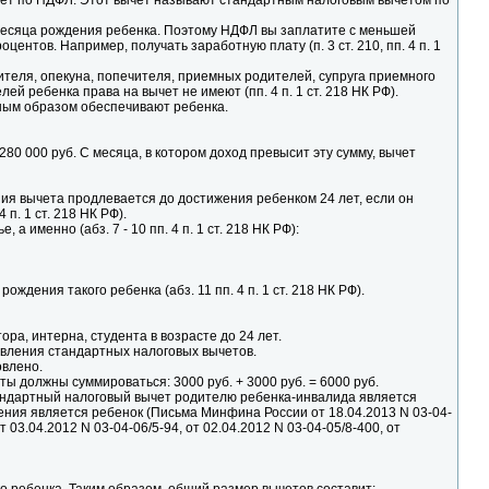
чет по НДФЛ. Этот вычет называют стандартным налоговым вычетом по
 месяца рождения ребенка. Поэтому НДФЛ вы заплатите с меньшей
нтов. Например, получать заработную плату (п. 3 ст. 210, пп. 4 п. 1
вителя, опекуна, попечителя, приемных родителей, супруга приемного
й ребенка права на вычет не имеют (пп. 4 п. 1 ст. 218 НК РФ).
иным образом обеспечивают ребенка.
80 000 руб. С месяца, в котором доход превысит эту сумму, вычет
ния вычета продлевается до достижения ребенком 24 лет, если он
п. 1 ст. 218 НК РФ).
 именно (абз. 7 - 10 пп. 4 п. 1 ст. 218 НК РФ):
дения такого ребенка (абз. 11 пп. 4 п. 1 ст. 218 НК РФ).
ора, интерна, студента в возрасте до 24 лет.
авления стандартных налоговых вычетов.
овлено.
ты должны суммироваться: 3000 руб. + 3000 руб. = 6000 руб.
андартный налоговый вычет родителю ребенка-инвалида является
дения является ребенок (Письма Минфина России от 18.04.2013 N 03-04-
т 03.04.2012 N 03-04-06/5-94, от 02.04.2012 N 03-04-05/8-400, от