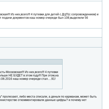
ая!!! Из них,всего!!! 4 путевки для детей с ДЦП(с сопровождением) и
ент подачи документов наш номер очереди был 108,выделили 56
-Московская!!! Из них,всего!!! 4 путевки
льше НЕ БУДЕТ в этом году!!! При этом,на
06.2016 наш номер очереди стал.....91!
" пролезают, либо места списали, а деньги по карманам, может быть
в министерстве откомментировали данные цифры? и почему нет