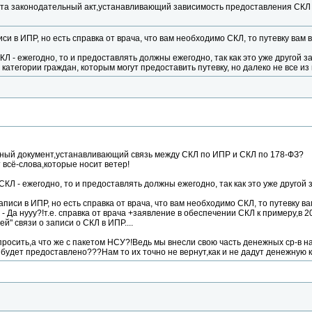
та законодательный акт,устанавливающий зависимость предоставления СКЛ 
иси в ИПР, но есть справка от врача, что вам необходимо СКЛ, то путевку вам 
СКЛ - ежегодно, то и предоставлять должны ежегодно, так как это уже другой за
 категории граждан, которым могут предоставить путевку, но далеко не все из 
вный документ,устанавливающий связь между СКЛ по ИПР и СКЛ по 178-ФЗ?
 всё-слова,которые носит ветер!
 СКЛ - ежегодно, то и предоставлять должны ежегодно, так как это уже другой 
записи в ИПР, но есть справка от врача, что вам необходимо СКЛ, то путевку в
** - Да нууу?!т.е. справка от врача +заявление в обеспечении СКЛ к примеру,в
й" связи о записи о СКЛ в ИПР....
спросить,а что же с пакетом НСУ?!Ведь мы внесли свою часть денежных ср-в
 будет предоставлено???Нам то их точно не вернут,как и не дадут денежную 