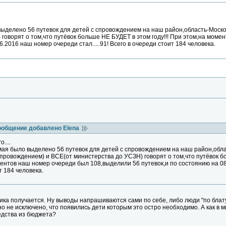
ыделено 56 путевок для детей с спровождением на наш район,область-Московск
говорят о том,что путёвок больше НЕ БУДЕТ в этом году!!! При этом,на мом
6.2016 наш номер очереди стал.....91! Всего в очереди стоит 184 человека.
ообщение добавлено Elena
....
ая было выделено 56 путевок для детей с спровождением на наш район,область
провождением) и ВСЕ(от министерства до УСЗН) говорят о том,что путёвок бо
ентов наш номер очереди был 108,выделили 56 путевок,и по состоянию на 08.
т 184 человека.
ка получается. Ну выводы напрашиваются сами по себе, либо люди "по блату
но не исключено, что появились дети которым это остро необходимо. А как 
едства из бюджета?