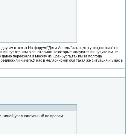
 другим ответят.На форуме"Дети-Ангелы"читаю,что у тех,кто живёт в
и и пишут отзывы о санаториях.Некоторые жалуются,пишут,что им не
к давно переехала в Москву из Оренбурга,так им за полгода
редложили ничего.У нас в Челябинской обл такая же ситуация,и у вас в
 Пушкиной(уполномоченный по правам