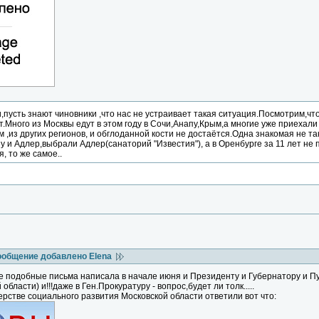
,пусть знают чиновники ,что нас не устраивает такая ситуация.Посмотрим,что
т.Много из Москвы едут в этом году в Сочи,Анапу,Крым,а многие уже приехал
 ,из других регионов, и обглоданной кости не достаётся.Одна знакомая не та
у и Адлер,выбрали Адлер(санаторий "Известия"), а в Оренбурге за 11 лет не п
, то же самое..
ообщение добавлено Elena
же подобные письма написала в начале июня и Президенту и Губернатору и
области) и!!!даже в Ген.Прокуратуру - вопрос,будет ли толк.....
ерстве социального развития Московской области ответили вот что: