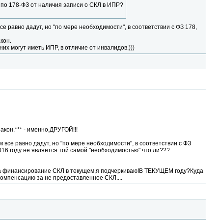
по 178-ФЗ от наличия записи о СКЛ в ИПР?
все равно дадут, но "по мере необходимости", в соответствии с ФЗ 178,
кон.
них могут иметь ИПР, в отличие от инвалидов.)))
закон.*** - именно,ДРУГОЙ!!!
ам все равно дадут, но "по мере необходимости", в соответствии с ФЗ
 2016 году не является той самой "необходимостью" что ли???
 на финансирование СКЛ в текущем,я подчеркиваю!В ТЕКУЩЕМ году?Куда
компенсацию за не предоставленное СКЛ....