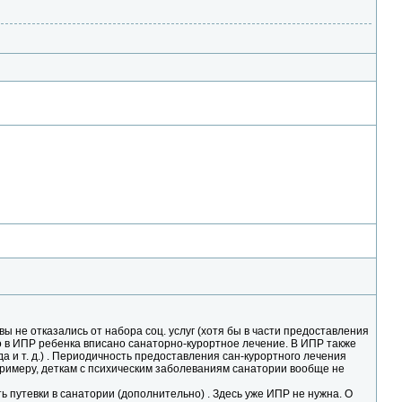
ы не отказались от набора соц. услуг (хотя бы в части предоставления
то в ИПР ребенка вписано санаторно-курортное лечение. В ИПР также
да и т. д.) . Периодичность предоставления сан-курортного лечения
примеру, деткам с психическим заболеваниям санатории вообще не
 путевки в санатории (дополнительно) . Здесь уже ИПР не нужна. О