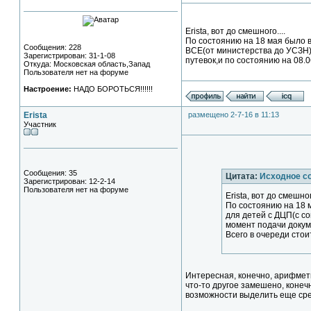
Erista, вот до смешного....
По состоянию на 18 мая было в
Сообщения: 228
ВСЕ(от министерства до УСЗН) 
Зарегистрирован: 31-1-08
путевок,и по состоянию на 08.0
Откуда: Московская область,Запад
Пользователя нет на форуме
Настроение:
НАДО БОРОТЬСЯ!!!!!!
Erista
размещено 2-7-16 в 11:13
Участник
Сообщения: 35
Цитата:
Исходное с
Зарегистрирован: 12-2-14
Пользователя нет на форуме
Erista, вот до смешного
По состоянию на 18 м
для детей с ДЦП(с со
момент подачи докум
Всего в очереди стои
Интересная, конечно, арифмети
что-то другое замешено, конеч
возможности выделить еще ср