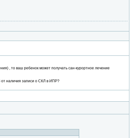
чения) , то ваш ребенок может получать сан-курортное лечение
 от наличия записи о СКЛ в ИПР?