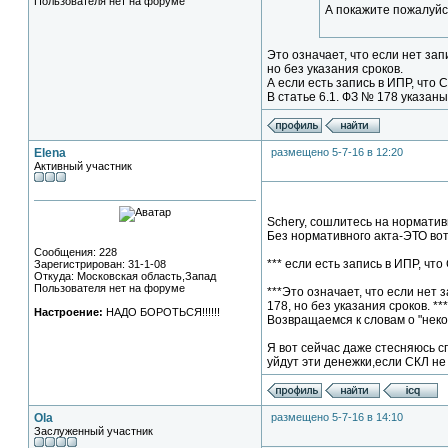
Пользователя нет на форуме
А покажите пожалуйс
Это означает, что если нет зап
но без указания сроков.
А если есть запись в ИПР, что 
В статье 6.1. ФЗ № 178 указаны
Elena
размещено 5-7-16 в 12:20
Активный участник
Schery, сошлитесь на нормати
Без нормативного акта-ЭТО вот
Сообщения: 228
*** если есть запись в ИПР, что
Зарегистрирован: 31-1-08
Откуда: Московская область,Запад
Пользователя нет на форуме
***Это означает, что если нет 
178, но без указания сроков. *
Настроение:
НАДО БОРОТЬСЯ!!!!!!
Возвращаемся к словам о "некое
Я вот сейчас даже стесняюсь 
уйдут эти денежки,если СКЛ не
Ola
размещено 5-7-16 в 14:10
Заслуженный участник