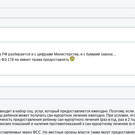
 РФ разбирается и с цифрами Министерства, и с буквами закона....
по ФЗ-178 не имеют права предоставлять
ходит в набор соц. услуг, который предоставляется ежегодно. Поэтому, если в
ваш ребенок может получать сан-курортное лечение ежегодно. При условии, ч
ность предоставления ребенку сан-курортного лечения (раз в год, раз в 2 го
инских показаний и наличия противопоказаний к сан-курортному лечению (к 
оставляемых через ФСС. Но местные органы власти также могут предоставлять