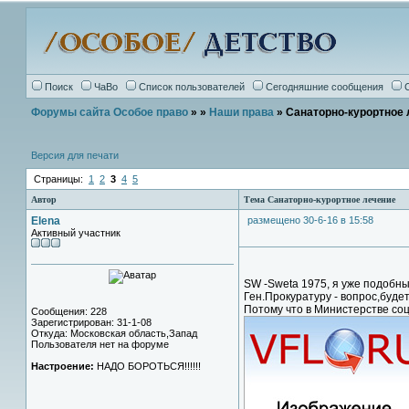
Поиск
ЧаВо
Список пользователей
Сегодняшние сообщения
Форумы сайта Особое право
»
»
Наши права
» Санаторно-курортное 
Версия для печати
Страницы:
1
2
3
4
5
Автор
Тема Санаторно-курортное лечение
Elena
размещено 30-6-16 в 15:58
Активный участник
SW -Sweta 1975, я уже подобны
Ген.Прокуратуру - вопрос,будет л
Потому что в Министерстве соц
Сообщения: 228
Зарегистрирован: 31-1-08
Откуда: Московская область,Запад
Пользователя нет на форуме
Настроение:
НАДО БОРОТЬСЯ!!!!!!