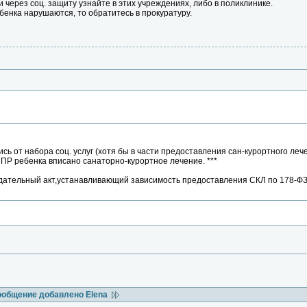
 через соц. защиту узнайте в этих учреждениях, либо в поликлинике.
ебенка нарушаются, то обратитесь в прокуратуру.
ись от набора соц. услуг (хотя бы в части предоставления сан-курортного ле
ИПР ребенка вписано санаторно-курортное лечение. ***
дательный акт,устанавливающий зависимость предоставления СКЛ по 178-ФЗ
ообщение добавлено Elena