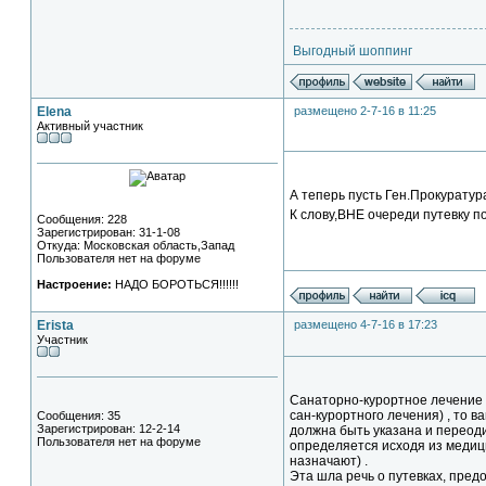
Выгодный шоппинг
Elena
размещено 2-7-16 в 11:25
Активный участник
А теперь пусть Ген.Прокуратура
К слову,ВНЕ очереди путевку 
Сообщения: 228
Зарегистрирован: 31-1-08
Откуда: Московская область,Запад
Пользователя нет на форуме
Настроение:
НАДО БОРОТЬСЯ!!!!!!
Erista
размещено 4-7-16 в 17:23
Участник
Санаторно-курортное лечение в
сан-курортного лечения) , то 
Сообщения: 35
Зарегистрирован: 12-2-14
должна быть указана и переодич
Пользователя нет на форуме
определяется исходя из медиц
назначают) .
Эта шла речь о путевках, пред