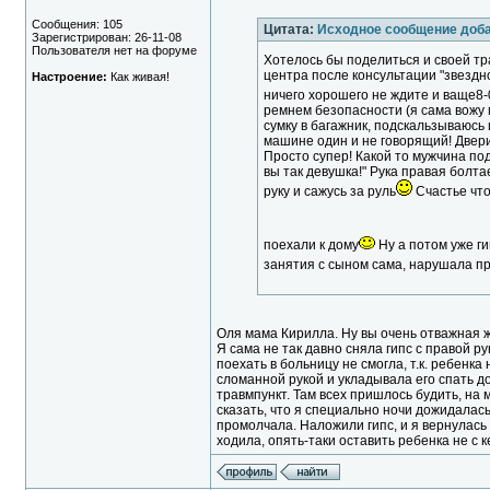
Сообщения: 105
Цитата:
Исходное сообщение доб
Зарегистрирован: 26-11-08
Пользователя нет на форуме
Хотелось бы поделиться и своей тр
центра после консультации "звездно
Настроение:
Как живая!
ничего хорошего не ждите и ваще8-
ремнем безопасности (я сама вожу
сумку в багажник, подскальзываюсь 
машине один и не говорящий! Двер
Просто супер! Какой то мужчина под
вы так девушка!" Рука правая болт
руку и сажусь за руль
Счастье что
поехали к дому
Ну а потом уже ги
занятия с сыном сама, нарушала пр
Оля мама Кирилла. Ну вы очень отважная 
Я сама не так давно сняла гипс с правой ру
поехать в больницу не смогла, т.к. ребенка 
сломанной рукой и укладывала его спать до 
травмпункт. Там всех пришлось будить, на 
сказать, что я специально ночи дожидалась,
промолчала. Наложили гипс, и я вернулась 
ходила, опять-таки оставить ребенка не с к