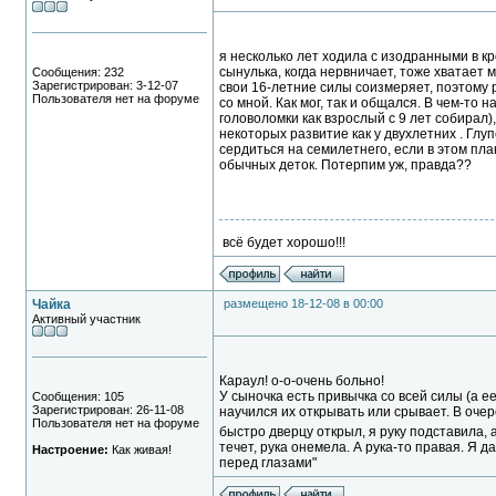
я несколько лет ходила с изодранными в кр
сынулька, когда нервничает, тоже хватает 
Сообщения: 232
Зарегистрирован: 3-12-07
свои 16-летние силы соизмеряет, поэтому 
Пользователя нет на форуме
со мной. Как мог, так и общался. В чем-то
головоломки как взрослый с 9 лет собирал)
некоторых развитие как у двухлетних . Глуп
сердиться на семилетнего, если в этом план
обычных деток. Потерпим уж, правда??
всё будет хорошо!!!
Чайка
размещено 18-12-08 в 00:00
Активный участник
Караул! о-о-очень больно!
У сыночка есть привычка со всей силы (а 
Сообщения: 105
Зарегистрирован: 26-11-08
научился их открывать или срывает. В оче
Пользователя нет на форуме
быстро дверцу открыл, я руку подставила, а
течет, рука онемела. А рука-то правая. Я д
Настроение:
Как живая!
перед глазами"