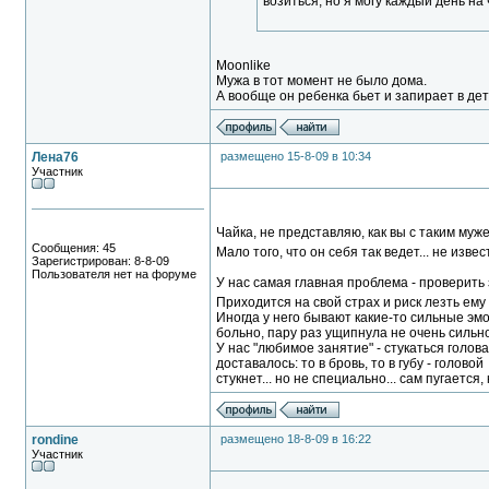
возиться, но я могу каждый день на
Moonlike
Мужа в тот момент не было дома.
А вообще он ребенка бьет и запирает в детс
Лена76
размещено 15-8-09 в 10:34
Участник
Чайка, не представляю, как вы с таким муже
Сообщения: 45
Мало того, что он себя так ведет... не извес
Зарегистрирован: 8-8-09
Пользователя нет на форуме
У нас самая главная проблема - проверить з
Приходится на свой страх и риск лезть ему в
Иногда у него бывают какие-то сильные эмо
больно, пару раз ущипнула не очень сильно,
У нас "любимое занятие" - стукаться голова
доставалось: то в бровь, то в губу - головой
стукнет... но не специально... сам пугается,
rondine
размещено 18-8-09 в 16:22
Участник