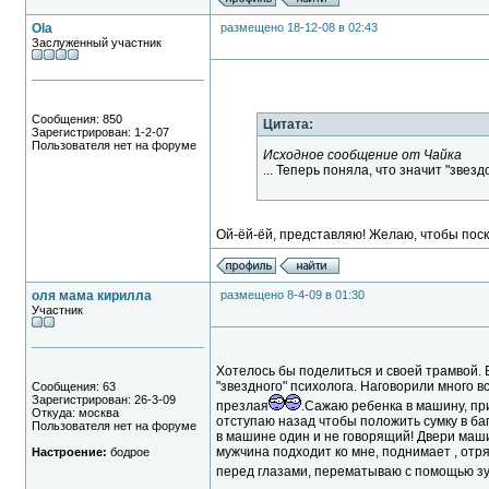
Ola
размещено 18-12-08 в 02:43
Заслуженный участник
Сообщения: 850
Цитата:
Зарегистрирован: 1-2-07
Пользователя нет на форуме
Исходное сообщение от Чайка
... Теперь поняла, что значит "звез
Ой-ёй-ёй, представляю! Желаю, чтобы поск
оля мама кирилла
размещено 8-4-09 в 01:30
Участник
Хотелось бы поделиться и своей трамвой. 
"звездного" психолога. Наговорили много в
Сообщения: 63
Зарегистрирован: 26-3-09
презлая
.Сажаю ребенка в машину, пр
Откуда: москва
отступаю назад чтобы положить сумку в ба
Пользователя нет на форуме
в машине один и не говорящий! Двери маши
мужчина подходит ко мне, поднимает , отря
Настроение:
бодрое
перед глазами, перематываю с помощью зуб