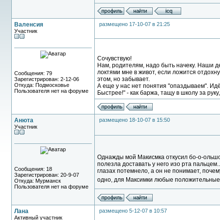
Валенсия
размещено 17-10-07 в 21:25
Участник
Сочувствую!
Нам, родителям, надо быть начеку. Наши д
локтями мне в живот, если ложится отдохну
Сообщения: 79
этом, но забывает.
Зарегистрирован: 2-12-06
Откуда: Подмосковье
А еще у нас нет понятия "опаздываем". Идём
Пользователя нет на форуме
Быстрее!" - как баржа, тащу в школу за рук
Анюта
размещено 18-10-07 в 15:50
Участник
Однажды мой Макисмка откусил бо-о-ольшо
полезла доставать у него изо рта пальцем...
Сообщения: 18
глазах потемнело, а он не понимает, почему
Зарегистрирован: 20-9-07
одно, для Максимки любые положительные эм
Откуда: Мурманск
Пользователя нет на форуме
Лана
размещено 5-12-07 в 10:57
Активный участник