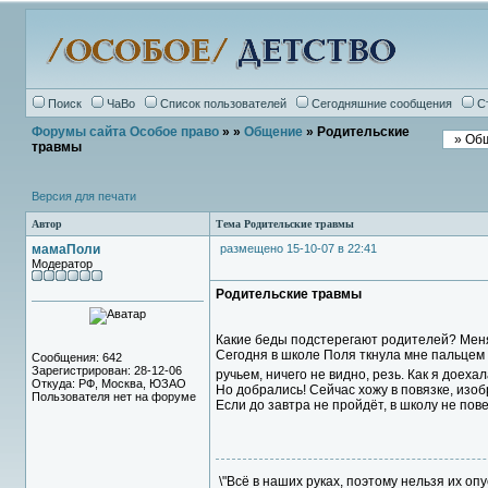
Поиск
ЧаВо
Список пользователей
Сегодняшние сообщения
С
Форумы сайта Особое право
»
»
Общение
» Родительские
травмы
Версия для печати
Автор
Тема Родительские травмы
мамаПоли
размещено 15-10-07 в 22:41
Модератор
Родительские травмы
Какие беды подстерегают родителей? Меня,
Сегодня в школе Поля ткнула мне пальцем в 
Сообщения: 642
Зарегистрирован: 28-12-06
ручьем, ничего не видно, резь. Как я доеха
Откуда: РФ, Москва, ЮЗАО
Но добрались! Сейчас хожу в повязке, изо
Пользователя нет на форуме
Если до завтра не пройдёт, в школу не пове
\"Всё в наших руках, поэтому нельзя их опу