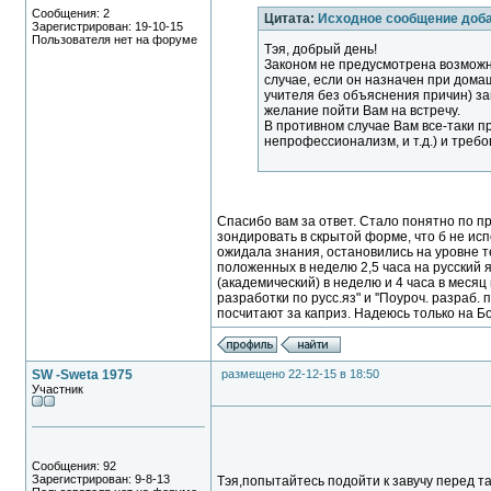
Сообщения: 2
Цитата:
Исходное сообщение доб
Зарегистрирован: 19-10-15
Пользователя нет на форуме
Тэя, добрый день!
Законом не предусмотрена возможно
случае, если он назначен при дом
учителя без объяснения причин) за
желание пойти Вам на встречу.
В противном случае Вам все-таки пр
непрофессионализм, и т.д.) и требо
Спасибо вам за ответ. Стало понятно по п
зондировать в скрытой форме, что б не исп
ожидала знания, остановились на уровне тех
положенных в неделю 2,5 часа на русский яз
(академический) в неделю и 4 часа в месяц
разработки по русс.яз" и ''Поуроч. разраб.
посчитают за каприз. Надеюсь только на Б
SW -Sweta 1975
размещено 22-12-15 в 18:50
Участник
Сообщения: 92
Зарегистрирован: 9-8-13
Тэя,попытайтесь подойти к завучу перед т