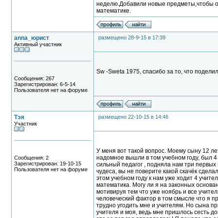
неделю.Добавили новые предметы,чтобы они
математике.
anna_юрист
размещено 28-9-15 в 17:39
Активный участник
Sw -Sweta 1975, спасибо за то, что подел
Сообщения: 267
Зарегистрирован: 6-5-14
Пользователя нет на форуме
Тэя
размещено 22-10-15 в 14:46
Участник
У меня вот такой вопрос. Моему сыну 12 ле
надомное вышли в том учебном году, был 4 
Сообщения: 2
Зарегистрирован: 19-10-15
сильный педагог , подняла нам три первых 
Пользователя нет на форуме
чудеса, вы не поверите какой скачёк сделал
этом учебном году к нам уже ходит 4 учите
математика. Могу ли я на законных основан
мотивируя тем что уже ноябрь и все учите
человеческий фактор в том смысле что я п
трудно угодить мне и учителям. Но сына пр
учителя и моя, ведь мне пришлось сесть д