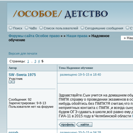
Поиск
ЧаВо
Список пользователей
Сегодняшние сообщения
С
Форумы сайта Особое право
»
»
Наши права
» Надомное
обучение
Версия для печати
Страницы:
1
..
3
4
5
Автор
Тема Надомное обучение
SW -Sweta 1975
размещено 19-5-15 в 18:40
Участник
Здравствуйте.Сын учится на домашнем обуч
ПМПК справку о проведении экзаменов в ос
Сообщения: 92
Зарегистрирован: 9-8-13
нибудь обойтись без ПМПК?Я считаю,что п
Пользователя нет на форуме
неприятных контакта с ПМПК ,и всегда сын
будем ОГЭ сдавать в школе,всё равно ему 
ГИА-11 в 2015 году в Челябинской области
rozab
размещено 20-5-15 в 04:28