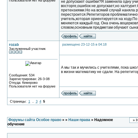
Пользователя нет на форуме
не допускают ошибки?Я заменила одну учит
восторге,ошибок не допускает,но халтурит.
претензиями.Но на всякий случай наняла ре
перестроится.Репетиторов проблематично 
учитель,которая ориентируется на ходу.По
меняются каждый год. Она очень воцерковл
словом,основным предметам обучают сына
rozab
размещено 23-12-15 в 04:18
Заслуженный участник
А мы так и мучились с учителями, пока шко
в жизни математику не сдали. На репетито
Сообщения: 534
Зарегистрирован: 26-3-08
Откуда: Кемерово
Пользователя нет на форуме
Страницы:
1
..
3
4
5
Форумы сайта Особое право
»
»
Наши права
» Надомное
обучение