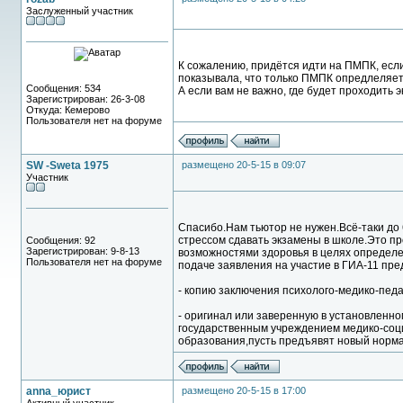
Заслуженный участник
К сожалению, придётся идти на ПМПК, если 
показывала, что только ПМПК опредлеляет
Сообщения: 534
А если вам не важно, где будет проходить э
Зарегистрирован: 26-3-08
Откуда: Кемерово
Пользователя нет на форуме
SW -Sweta 1975
размещено 20-5-15 в 09:07
Участник
Спасибо.Нам тьютор не нужен.Всё-таки до 
стрессом сдавать экзамены в школе.Это пр
Сообщения: 92
Зарегистрирован: 9-8-13
возможностями здоровья в целях определ
Пользователя нет на форуме
подаче заявления на участие в ГИА-11 пр
- копию заключения психолого-медико-педа
- оригинал или заверенную в установленн
государственным учреждением медико-соци
образования,пусть предъявят новый норма
anna_юрист
размещено 20-5-15 в 17:00