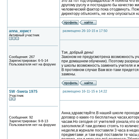
это за тот год оправдалось! Я поняла что 
другому руслу и пострадало бы качество жи
человеческий фактор пока отодвинуть. Пожа
директору объяснять, не хочу опускаться на
anna_юрист
размещено 26-10-15 в 17:50
Активный участник
Тэя, добрый день!
Законом не предусмотрена возможность уча
Сообщения: 267
Зарегистрирован: 6-5-14
при домашнем обучении). Поэтому разрешен
Пользователя нет на форуме
у школы возможность заменить учителя и ж
В противном случае Вам все-таки придется 
замены.
SW -Sweta 1975
размещено 16-11-15 в 14:22
Участник
Анна,здравствуйте.В нашей школе проходи
договор о каких-то бесплатных часах,котор
Сообщения: 92
Зарегистрирован: 9-8-13
часам.Но сегодня от учителей узнала,что 
Пользователя нет на форуме
заполняли.И там должно стоять то количест
неделю,в журнале поставили 3 часа в недел
предметами ,и там ещё поставили те часы