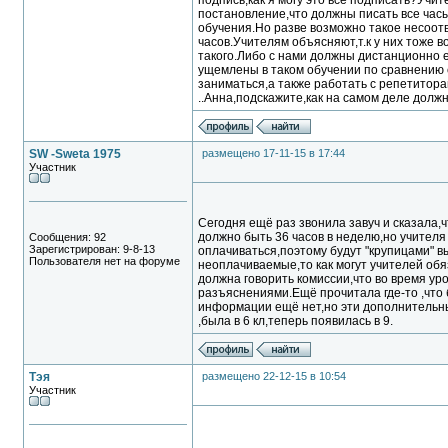
подпись,как я могу это всё подписать?Учи
постановление,что должны писать все час
обучения.Но разве возможно такое несоотве
часов.Учителям объясняют,т.к у них тоже в
такого.Либо с нами должны дистанционно 
ущемлены в таком обучении по сравнению 
заниматься,а также работать с репетиторам
..Анна,подскажите,как на самом деле долж
SW -Sweta 1975
размещено 17-11-15 в 17:44
Участник
Сегодня ещё раз звонила завуч и сказала,ч
должно быть 36 часов в неделю,но учителя
Сообщения: 92
Зарегистрирован: 9-8-13
оплачиваться,поэтому будут "крупицами" в
Пользователя нет на форуме
неоплачиваемые,то как могут учителей обя
должна говорить комиссии,что во время урок
разъяснениями.Ещё прочитала где-то ,что 
информации ещё нет,но эти дополнительны
,была в 6 кл,теперь появилась в 9.
Тэя
размещено 22-12-15 в 10:54
Участник