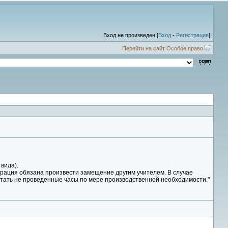
Вход не произведен [
Вход
-
Регистрация
]
Перейти на сайт Особое право
 вида).
трация обязана произвести замещение другим учителем. В случае
ботать не проведенные часы по мере производственной необходимости."