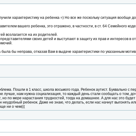
учили характеристику на ребенка =) Но все же поскольку ситуация вообще д
вителем вашего ребенка, это отражено, в частности, в ст. 64 Семейного коде
тей возлагается на их родителей.
представителями своих детей и выступают в защиту их прав и интересов в 
омочий.
 была бы неправа, отказав Вам в выдаче характеристики по указанным мотив
облема. Пошли в 1 класс, школа восьмого года. Ребенок аутист. Буквально с п
 не лучше, нам нужна социализация, то каждый день стали сообщать о том, до
ут, но по мере нарастания трудностей, тогда на домашнее. А для нас это буд
н неудобный ребенок. Даже не знаю, что делать, если нас начнут выгонять и
ще ни о чем(((