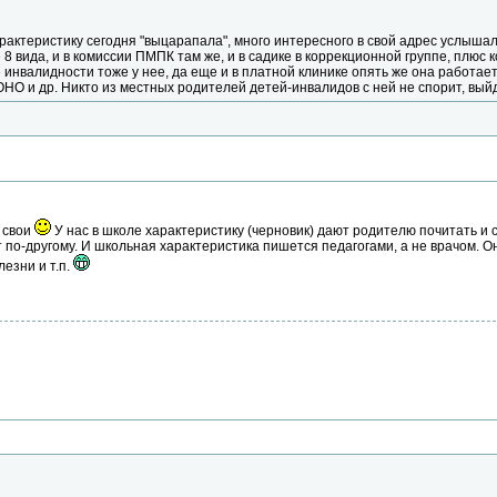
арактеристику сегодня "выцарапала", много интересного в свой адрес услыша
 8 вида, и в комиссии ПМПК там же, и в садике в коррекционной группе, плюс 
валидности тоже у нее, да еще и в платной клинике опять же она работает
НО и др. Никто из местных родителей детей-инвалидов с ней не спорит, выйде
х свои
У нас в школе характеристику (черновик) дают родителю почитать и 
т по-другому. И школьная характеристика пишется педагогами, а не врачом. О
езни и т.п.