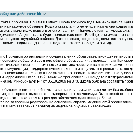
ообщение добавлено kit
 такая проблема. Пошли в 1 класс, школа восьмого года. Ребенок аутист. Бук
ти на надомное обучение. Когда я сказала, что не лучше, нам нужна социализ
алась с мальчиком, пошла в отказ от занятия. Причем летом на пмк сказали, ч
а домашнее. А для нас это будет полная изоляция. Вообще, они имеют право 
м не нужен неудобный ребенок. Даже не знаю, что делать, если нас начнут в
тавляет надомное. Два раза в неделю. Это же вообще ни о чем(((
ствии с Порядком организации и осуществления образовательной деятельнос
, основного общего и среднего общего образования, утвержденным Приказом
истического спектра на групповых занятиях кроме учителя присутствует восп
в коммуникации, поддержке эмоционального и социального развития таких дет
гога-психолога (п. 29). Пункт 32 указанного порядка также обязует школу об
 и коррекционных занятий. Такие же требования Вы найдете в Федеральном
иказом Минобрнауки РФ от 06.10.2009 № 373. Школа обязана составить про
ал обучение в школе, проблемы с адаптацией присущи даже детям без особен
ние, со стороны педагогов преждевременен как минимум. Вы со своей сторон
педагогом-психологом как раз для облегчения адаптации ребенка.
ся по заявлению родителей на основании справки медицинской организации.
ез Вашего заявления перевод на надомное обучения невозможен.