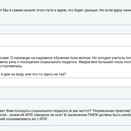
е! Мы в самом начале этого пути и ждем, что будет дальше. Но если вдруг на
росами. О переводе на надомное обучение пока молчок. Но сегодня учитель по
вела речь о посещении социального педагога. Увидев мои большие глаза посп
асторожилась.
я дую на воду, или что-то здесь не так?
агает Вам посещать социального педагога (и как часто)? "Нормальная практика"
теля - зачем ей ИПР, говорила ли она? В заключении ПМПК должна быть нео
ий ознакамливать ее с ИПР.