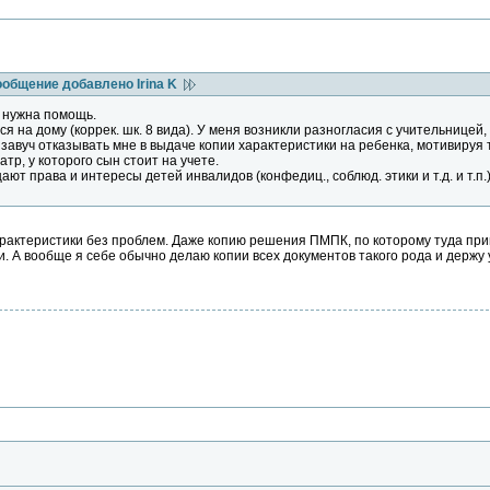
ообщение добавлено Irina K
 нужна помощь.
я на дому (коррек. шк. 8 вида). У меня возникли разногласия с учительницей,
завуч отказывать мне в выдаче копии характеристики на ребенка, мотивируя 
тр, у которого сын стоит на учете.
ют права и интересы детей инвалидов (конфедиц., соблюд. этики и т.д. и т.п.
арактеристики без проблем. Даже копию решения ПМПК, по которому туда при
и. А вообще я себе обычно делаю копии всех документов такого рода и держу 