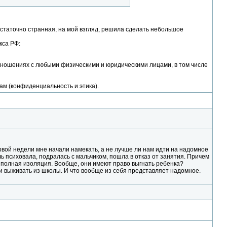
остаточно странная, на мой взгляд, решила сделать небольшое
кса РФ:
отношениях с любыми физическими и юридическими лицами, в том числе
ам (конфиденциальность и этика).
ервой недели мне начали намекать, а не лучше ли нам идти на надомное
чь психовала, подралась с мальчиком, пошла в отказ от занятия. Причем
ет полная изоляция. Вообще, они имеют право выгнать ребенка?
ли выживать из школы. И что вообще из себя представляет надомное.