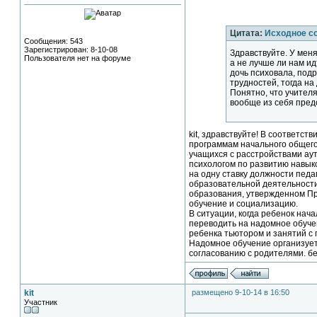
Цитата:
Исходное с
Сообщения: 543
Зарегистрирован: 8-10-08
Здравствуйте. У меня
Пользователя нет на форуме
а не лучше ли нам ид
дочь психовала, подр
трудностей, тогда н
Понятно, что учителя
вообще из себя предс
kit, здравствуйте! В соответ
программам начального общего
учащихся с расстройствами аут
психологом по развитию навыко
на одну ставку должности педа
образовательной деятельности
образования, утвержденном Пр
обучение и социализацию.
В ситуации, когда ребенок нач
переводить на надомное обуче
ребенка тьютором и занятий с 
Надомное обучение организует
согласованию с родителями. б
kit
размещено 9-10-14 в 16:50
Участник