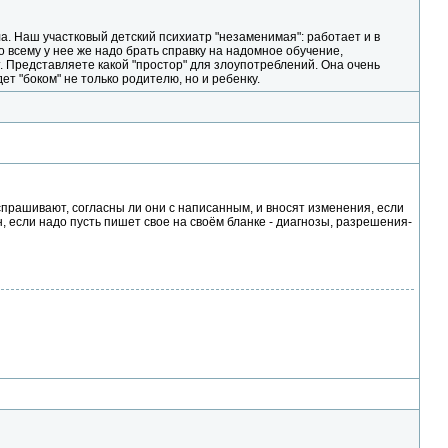
ла. Наш участковый детский психиатр "незаменимая": работает и в
ко всему у нее же надо брать справку на надомное обучение,
. Представляете какой "простор" для злоупотреблений. Она очень
т "боком" не только родителю, но и ребенку.
спрашивают, согласны ли они с написанным, и вносят изменения, если
н, если надо пусть пишет свое на своём бланке - диагнозы, разрешения-