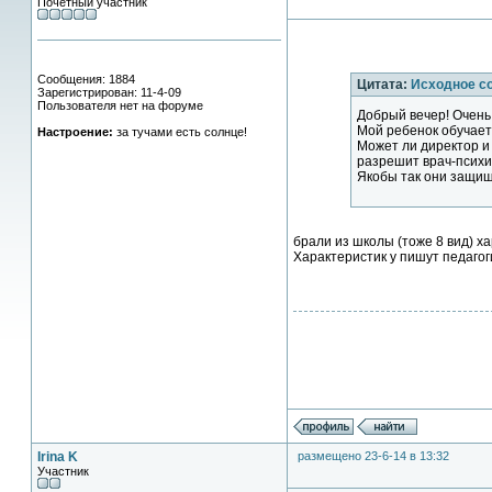
Почётный участник
Сообщения: 1884
Цитата:
Исходное с
Зарегистрирован: 11-4-09
Пользователя нет на форуме
Добрый вечер! Очень
Мой ребенок обучаетс
Настроение:
за тучами есть солнце!
Может ли директор и 
разрешит врач-психиа
Якобы так они защища
брали из школы (тоже 8 вид) х
Характеристик у пишут педагог
Irina K
размещено 23-6-14 в 13:32
Участник