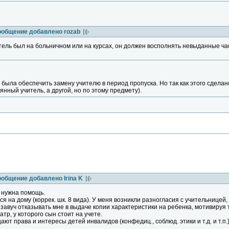
ообщение добавлено rozab
итель был на больничном или на курсах, он должен восполнять невыданные ч
была обеспечить замену учителю в период пропуска. Но так как этого сделан
нный учитель, а другой, но по этому предмету).
ообщение добавлено Irina K
 нужна помощь.
я на дому (коррек. шк. 8 вида). У меня возникли разногласия с учительницей,
завуч отказывать мне в выдаче копии характеристики на ребенка, мотивируя 
тр, у которого сын стоит на учете.
ют права и интересы детей инвалидов (конфедиц., соблюд. этики и т.д. и т.п.