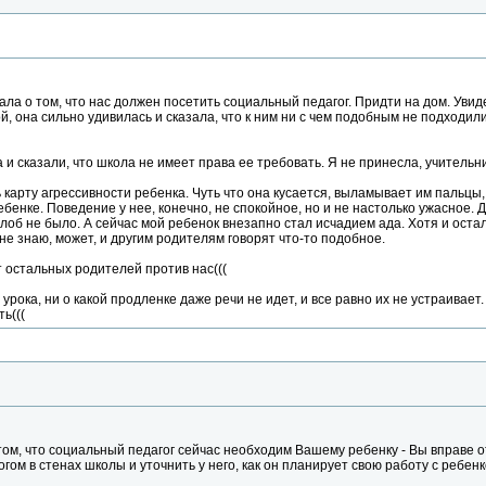
ала о том, что нас должен посетить социальный педагог. Придти на дом. Увиде
й, она сильно удивилась и сказала, что к ним ни с чем подобным не подходил
 и сказали, что школа не имеет права ее требовать. Я не принесла, учительн
карту агрессивности ребенка. Чуть что она кусается, выламывает им пальцы, 
енке. Поведение у нее, конечно, не спокойное, но и не настолько ужасное. Д
лоб не было. А сейчас мой ребенок внезапно стал исчадием ада. Хотя и ост
не знаю, может, и другим родителям говорят что-то подобное.
т остальных родителей против нас(((
урока, ни о какой продленке даже речи не идет, и все равно их не устраивае
ь(((
 в том, что социальный педагог сейчас необходим Вашему ребенку - Вы вправе
гогом в стенах школы и уточнить у него, как он планирует свою работу с реб