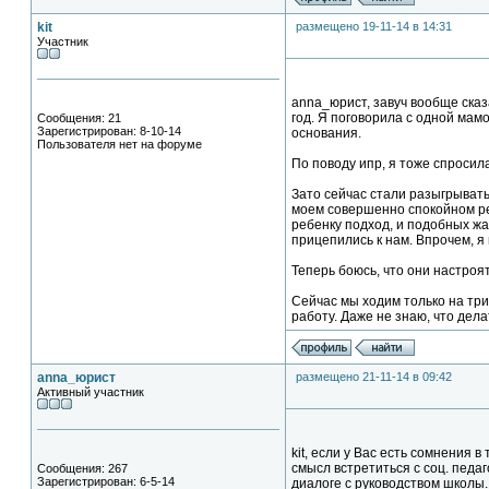
kit
размещено 19-11-14 в 14:31
Участник
anna_юрист, завуч вообще сказ
год. Я поговорила с одной мамо
Сообщения: 21
Зарегистрирован: 8-10-14
основания.
Пользователя нет на форуме
По поводу ипр, я тоже спросила
Зато сейчас стали разыгрывать 
моем совершенно спокойном реб
ребенку подход, и подобных жа
прицепились к нам. Впрочем, я 
Теперь боюсь, что они настроя
Сейчас мы ходим только на три 
работу. Даже не знаю, что делат
anna_юрист
размещено 21-11-14 в 09:42
Активный участник
kit, если у Вас есть сомнения
смысл встретиться с соц. педа
Сообщения: 267
Зарегистрирован: 6-5-14
диалоге с руководством школы.