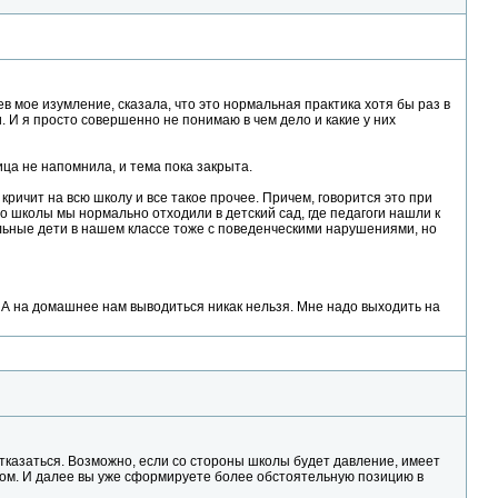
в мое изумление, сказала, что это нормальная практика хотя бы раз в
и. И я просто совершенно не понимаю в чем дело и какие у них
ица не напомнила, и тема пока закрыта.
кричит на всю школу и все такое прочее. Причем, говорится это при
о школы мы нормально отходили в детский сад, где педагоги нашли к
альные дети в нашем классе тоже с поведенческими нарушениями, но
т. А на домашнее нам выводиться никак нельзя. Мне надо выходить на
 отказаться. Возможно, если со стороны школы будет давление, имеет
енком. И далее вы уже сформируете более обстоятельную позицию в