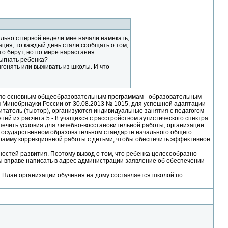
вально с первой недели мне начали намекать,
ация, то каждый день стали сообщать о том,
то берут, но по мере нарастания
выгнать ребенка?
ыгонять или выживать из школы. И что
ти по основным общеобразовательным программам - образовательным
 Минобрнауки России от 30.08.2013 № 1015, для успешной адаптации
итатель (тьютор), организуются индивидуальные занятия с педагогом-
ей из расчета 5 - 8 учащихся с расстройством аутистического спектра
еспечить условия для лечебно-восстановительной работы, организации
 государственном образовательном стандарте начального общего
грамму коррекционной работы с детьми, чтобы обеспечить эффективное
ностей развития. Поэтому вывод о том, что ребенка целесообразно
ы вправе написать в адрес администрации заявление об обеспечении
 План организации обучения на дому составляется школой по