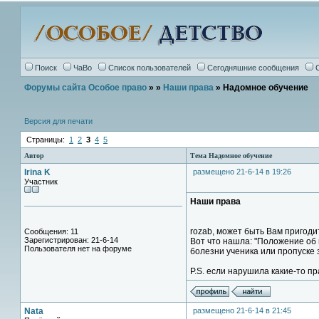
Поиск
ЧаВо
Список пользователей
Сегодняшние сообщения
Форумы сайта Особое право
»
»
Наши права
» Надомное обучение
Версия для печати
Страницы:
1
2
3
4
5
Автор
Тема Надомное обучение
Irina K
размещено 21-6-14 в 19:26
Участник
Наши права
rozab, может быть Вам пригодит
Сообщения: 11
Зарегистрирован: 21-6-14
Вот что нашла: "Положение об 
Пользователя нет на форуме
болезни ученика или пропуске 
P.S. если нарушила какие-то п
Nata
размещено 21-6-14 в 21:45