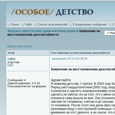
Поиск
ЧаВо
Список пользователей
Сегодняшние сообщения
С
Форумы сайта Особое право
»
»
Наши права
» Заявление на
восстановление дееспособности
Версия для печати
Автор
Тема Заявление на восстановление дееспособности
cajka
размещено 20-3-13 в 09:45
Участник
Заявление на восстановление дееспособ
Здравствуйте.
Сообщения: 4
Зарегистрирован: 3-3-13
Я инвалид детства, 1 группа. В 2004 году 
Пользователя нет на форуме
Перед шестнадцатилетнем (2002 год), когд
психиатра и сделать энцефалограмму голов
сделать не смогли, из-за того, что у меня 
психиатр сама вышла ко мне. Она (психиатр
смотрю ли телевизор, считаю и до скольки
то понимала. После этого она дала свое з
принимаю пищу с посторонней помощью, что
внимание на этот диагноз, и не знали, что о