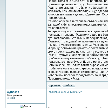
Позже, когда мне было лет 18, родители р
приватизировать квартиру. Но из-за парали
Родителям сказали, чтобы они оформляли н
мою маму назначили опекуном. Суд сделал з
которой выставлен диагноз Деменция. Суде
проводилась.
Сейчас юристы в интернете объяснили, что
за людей с физическими недостатками (если
рукоприказчик.
Теперь я хочу восстановить свою дееспосо
поставлен неверно. Родители ездили в боль
суд. Там сказали, что якобы перед шестнад
Сказали, что подавайте заявление в суд, ч
психиатрическую экспертизу. Сейчас они от
Я прошу, помочь мне грамотно составить за
смогу поехать, даже не смотря на то, что у
нужен ноутбук, иначе меня не поймут просто
проблем, я могу взять его с собой в суд. То
пользоваться ноутбуком. Дома у меня стоит
него на коленях. Только таким образом я мо
чтобы мне хоть какое-то кресло предостав
Я знаю, что при особых обстоятельствах, с
небольшой поселок городского типа, и вря
Помогите, пожалуйста.
Адвокат
размещено 21-3-13 в 09:27
Консультант