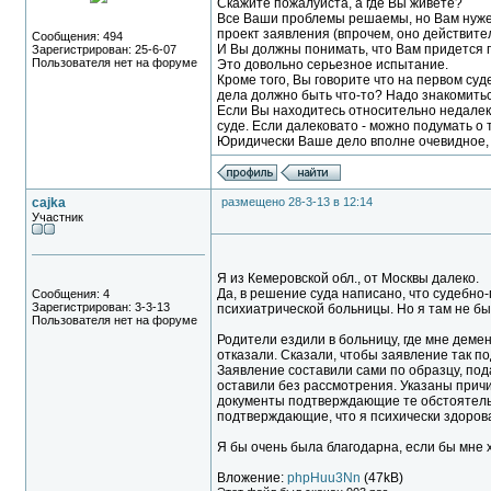
Скажите пожалуйста, а где Вы живете?
Все Ваши проблемы решаемы, но Вам нужен
проект заявления (впрочем, оно действите
Сообщения: 494
И Вы должны понимать, что Вам придется п
Зарегистрирован: 25-6-07
Пользователя нет на форуме
Это довольно серьезное испытание.
Кроме того, Вы говорите что на первом суд
дела должно быть что-то? Надо знакомитьс
Если Вы находитесь относительно недалеко
суде. Если далековато - можно подумать о 
Юридически Ваше дело вполне очевидное, 
cajka
размещено 28-3-13 в 12:14
Участник
Я из Кемеровской обл., от Москвы далеко.
Да, в решение суда написано, что судебно
Сообщения: 4
Зарегистрирован: 3-3-13
психиатрической больницы. Но я там не бы
Пользователя нет на форуме
Родители ездили в больницу, где мне деме
отказали. Сказали, чтобы заявление так п
Заявление составили сами по образцу, пода
оставили без рассмотрения. Указаны причи
документы подтверждающие те обстоятельс
подтверждающие, что я психически здоров
Я бы очень была благодарна, если бы мне 
Вложение:
phpHuu3Nn
(47kB)