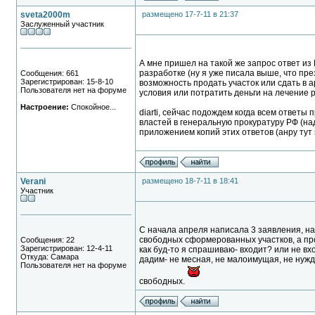
sveta2000m
размещено 17-7-11 в 21:37
Заслуженный участник
А мне пришел на такой же запрос ответ из
разработке (ну я уже писала выше, что пре
Сообщения: 661
Зарегистрирован: 15-8-10
возможность продать участок или сдать в а
Пользователя нет на форуме
условия или потратить деньги на лечение р
Настроение:
Спокойное...
diarti, сейчас подождем когда всем ответы
властей в генеральную прокуратуру РФ (над
приложением копий этих ответов (анру тут э
Verani
размещено 18-7-11 в 18:41
Участник
С начала апреля написала 3 заявления, на Л
свободных сформерованных участков, а про 
Сообщения: 22
Зарегистрирован: 12-4-11
как буд-то я спрашиваю- входит? или не вхо
Откуда: Самара
дадим- не месная, не малоимущая, не нужда
Пользователя нет на форуме
свободных.