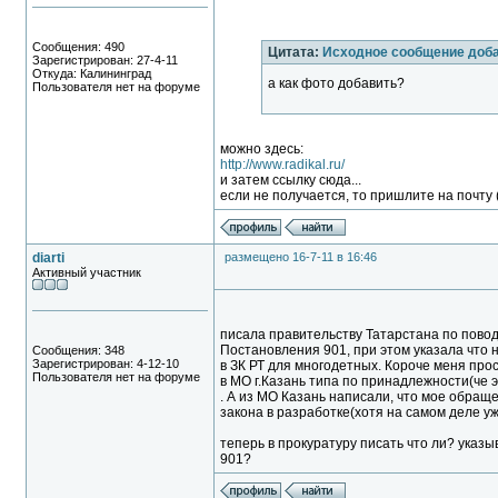
Сообщения: 490
Цитата:
Исходное сообщение доба
Зарегистрирован: 27-4-11
Откуда: Калининград
а как фото добавить?
Пользователя нет на форуме
можно здесь:
http://www.radikal.ru/
и затем ссылку сюда...
если не получается, то пришлите на почту 
diarti
размещено 16-7-11 в 16:46
Активный участник
писала правительству Татарстана по поводу
Постановления 901, при этом указала что
Сообщения: 348
Зарегистрирован: 4-12-10
в ЗК РТ для многодетных. Короче меня пр
Пользователя нет на форуме
в МО г.Казань типа по принадлежности(че э
. А из МО Казань написали, что мое обращ
закона в разработке(хотя на самом деле у
теперь в прокуратуру писать что ли? указы
901?