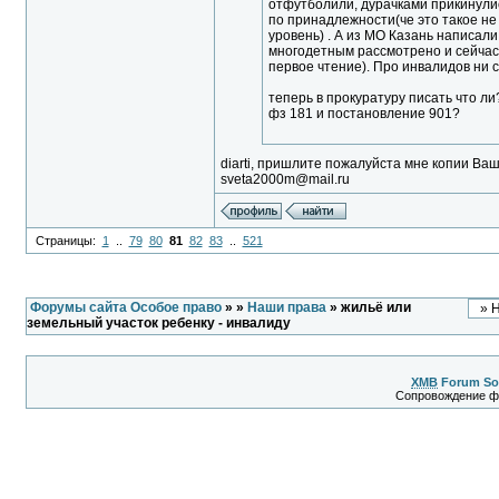
отфутболили, дурачками прикинули
по принадлежности(че это такое не
уровень) . А из МО Казань написал
многодетным рассмотрено и сейчас
первое чтение). Про инвалидов ни с
теперь в прокуратуру писать что ли
фз 181 и постановление 901?
diarti, пришлите пожалуйста мне копии Ваш
sveta2000m@mail.ru
Страницы:
1
..
79
80
81
82
83
..
521
Форумы сайта Особое право
»
»
Наши права
» жильё или
земельный участок ребенку - инвалиду
XMB
Forum So
Сопровождение 