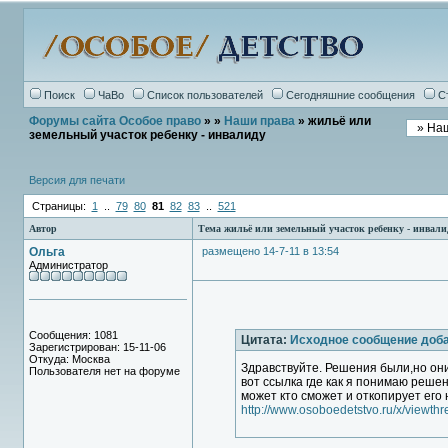
Поиск
ЧаВо
Список пользователей
Сегодняшние сообщения
С
Форумы сайта Особое право
»
»
Наши права
» жильё или
земельный участок ребенку - инвалиду
Версия для печати
Страницы:
1
..
79
80
81
82
83
..
521
Автор
Тема жильё или земельный участок ребенку - инвали
Ольга
размещено 14-7-11 в 13:54
Администратор
Сообщения: 1081
Цитата:
Исходное сообщение доб
Зарегистрирован: 15-11-06
Откуда: Москва
Здравствуйте. Решения были,но они
Пользователя нет на форуме
вот ссылка где как я понимаю решен
может кто сможет и откопирует его
http://www.osoboedetstvo.ru/x/viewth