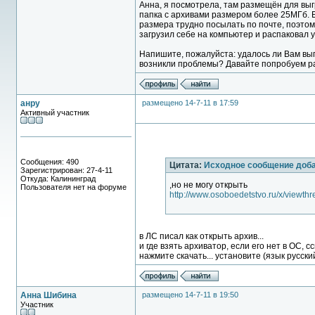
Анна, я посмотрела, там размещён для выгр
папка с архивами размером более 25МГб. 
размера трудно посылать по почте, поэтом
загрузил себе на компьютер и распаковал у
Напишите, пожалуйста: удалось ли Вам выгр
возникли проблемы? Давайте попробуем ра
анру
размещено 14-7-11 в 17:59
Активный участник
Сообщения: 490
Цитата:
Исходное сообщение доб
Зарегистрирован: 27-4-11
Откуда: Калининград
,но не могу открыть
Пользователя нет на форуме
http://www.osoboedetstvo.ru/x/viewth
в ЛС писал как открыть архив...
и где взять архиватор, если его нет в ОС, сс
нажмите скачать... установите (язык русский)
Анна Шибина
размещено 14-7-11 в 19:50
Участник