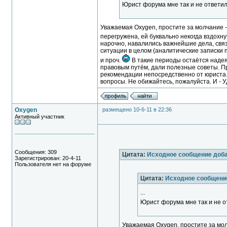
Юрист форума мне так и не ответи
Уважаемая Oxygen, простите за молчание - 
перегружена, ей буквально некогда вздохну
нарочно, навалились важнейшие дела, связ
ситуации в целом (аналитические записки 
и проч.
В такие периоды остаётся надея
правовым путём, дали полезные советы. Пр
рекомендации непосредственно от юриста. 
вопросы. Не обижайтесь, пожалуйста. И - 
Oxygen
размещено 10-6-11 в 22:36
Активный участник
Сообщения: 309
Цитата:
Исходное сообщение доб
Зарегистрирован: 20-4-11
Пользователя нет на форуме
Цитата:
Исходное сообщени
...
Юрист форума мне так и не 
Уважаемая Oxygen, простите за молч