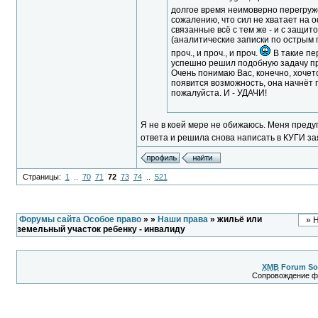
долгое время неимоверно перегруже
сожалению, что сил не хватает на 
связанные всё с тем же - и с защи
(аналитические записки по острым
проч., и проч., и проч.
В такие пе
успешно решил подобную задачу пр
Очень понимаю Вас, конечно, хочет
появится возможность, она начнёт 
пожалуйста. И - УДАЧИ!
Я не в коей мере не обижаюсь. Меня предуп
ответа и решила снова написать в КУГИ зая
Страницы:
1
..
70
71
72
73
74
..
521
Форумы сайта Особое право
»
»
Наши права
» жильё или
земельный участок ребенку - инвалиду
XMB
Forum So
Сопровождение 