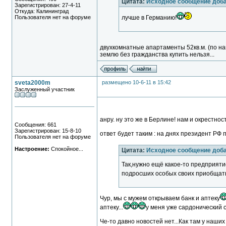
Цитата:
Исходное сообщение доб
Зарегистрирован: 27-4-11
Откуда: Калининград
Пользователя нет на форуме
лучше в Германию!
двухкомнатные апартаменты 52кв.м. (по наш
землю без гражданства купить нельзя...
sveta2000m
размещено 10-6-11 в 15:42
Заслуженный участник
анру. ну это же в Берлине! нам и окрестнос
Сообщения: 661
Зарегистрирован: 15-8-10
ответ будет таким : на днях президент РФ
Пользователя нет на форуме
Настроение:
Спокойное...
Цитата:
Исходное сообщение доба
Так,нужно ещё какое-то предприяти
подросших особых своих приобщать
Чур, мы с мужем открываем банк и аптеку
аптеку...
у меня уже сардонический с
Че-то давно новостей нет...Как там у наши