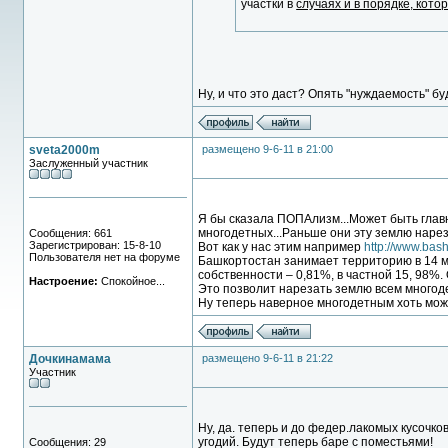
участки в
случаях и в порядке, кот
Ну, и что это даст? Опять "нуждаемость" бу
sveta2000m
размещено 9-6-11 в 21:00
Заслуженный участник
Я бы сказала ПОПАлизм...Может быть глав
многодетных...Раньше они эту землю нарез
Сообщения: 661
Зарегистрирован: 15-8-10
Вот как у нас этим например
http://www.bash
Пользователя нет на форуме
Башкортостан занимает территорию в 14 мл
собственности – 0,81%, в частной 15, 98%
Настроение:
Спокойное...
Это позволит нарезать землю всем многоде
Ну теперь наверное многодетным хоть можно
Дочкинамама
размещено 9-6-11 в 21:22
Участник
Ну, да. теперь и до федер.лакомых кусочко
угодий. Будут теперь баре с поместьями!
Сообщения: 29