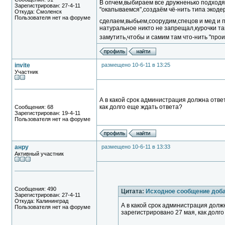
В опчем,выбираем все дружненько подходя
Зарегистрирован: 27-4-11
"окапываемся",создаём чё-нить типа экоде
Откуда: Смоленск
Пользователя нет на форуме
сделаем,выбьем,соорудим,спецов и мед и пе
натуральное никто не запрещал,курочки та
замутить,чтобы и самим там что-нить "про
invite
размещено 10-6-11 в 13:25
Участник
А в какой срок администрация должна отве
как долго еще ждать ответа?
Сообщения: 68
Зарегистрирован: 19-4-11
Пользователя нет на форуме
анру
размещено 10-6-11 в 13:33
Активный участник
Сообщения: 490
Цитата:
Исходное сообщение доба
Зарегистрирован: 27-4-11
Откуда: Калининград
А в какой срок администрация долж
Пользователя нет на форуме
зарегистрировано 27 мая, как долг