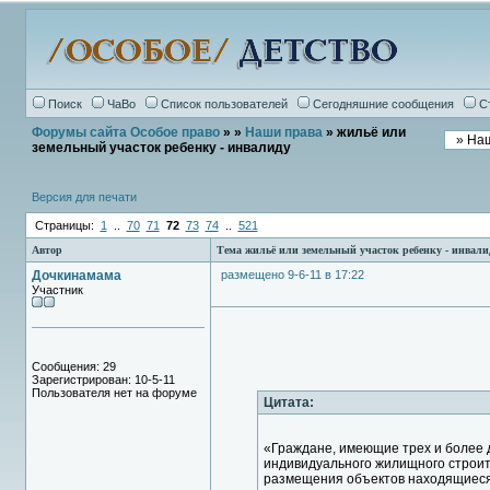
Поиск
ЧаВо
Список пользователей
Сегодняшние сообщения
С
Форумы сайта Особое право
»
»
Наши права
» жильё или
земельный участок ребенку - инвалиду
Версия для печати
Страницы:
1
..
70
71
72
73
74
..
521
Автор
Тема жильё или земельный участок ребенку - инвали
Дочкинамама
размещено 9-6-11 в 17:22
Участник
Сообщения: 29
Зарегистрирован: 10-5-11
Пользователя нет на форуме
Цитата:
«Граждане, имеющие трех и более д
индивидуального жилищного строите
размещения объектов находящиеся