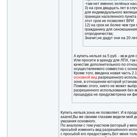
-там нет именно зелёных нас
3) на срок двадцать лет в сл
для индивидуального жилищно
границах населенного пункта
этот срок не позволяет ВРИ
12) на срок не более чем три
гражданину для сенокошения
огородничества;
Значит,не дадут они на 20 ле
А купить нельзя за 5 руб. - кв.м дл
Или просите в аренду для ЛПХ, так
качестве дополнительного по отно
осуществляемого совместно с основн
Кроме того, введена новая часть 2.
основной вид
разрешенного использ
зоне, в отношении которой устана
Помимо этого, никто не может выбр
разрешенного использования без вы
процедура не предусмотрена ни ф
Купить нельзя,зона не позволяет. И в прод
axanet,Вы же своими глазами видели мой до
указания основного.
По аналогии с тем участком (который у ме
просьбой изменить вид разрешённого испо
с просьбой его предоставить.Вот меня толь