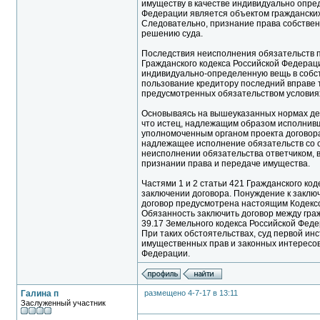
имуществу в качестве индивидуально опред
Федерации является объектом гражданских
Следовательно, признание права собствен
решению суда.
Последствия неисполнения обязательств 
Гражданского кодекса Российской Федераци
индивидуально-определенную вещь в собст
пользование кредитору последний вправе 
предусмотренных обязательством условия
Основываясь на вышеуказанных нормах дей
что истец, надлежащим образом исполнивш
уполномоченным органом проекта договора
надлежащее исполнение обязательств со с
неисполнении обязательства ответчиком, в
признании права и передаче имущества.
Частями 1 и 2 статьи 421 Гражданского ко
заключении договора. Понуждение к заключ
договор предусмотрена настоящим Кодексо
Обязанность заключить договор между гра
39.17 Земельного кодекса Российской Феде
При таких обстоятельствах, суд первой и
имущественных прав и законных интересов
Федерации.
Галина п
размещено 4-7-17 в 13:11
Заслуженный участник