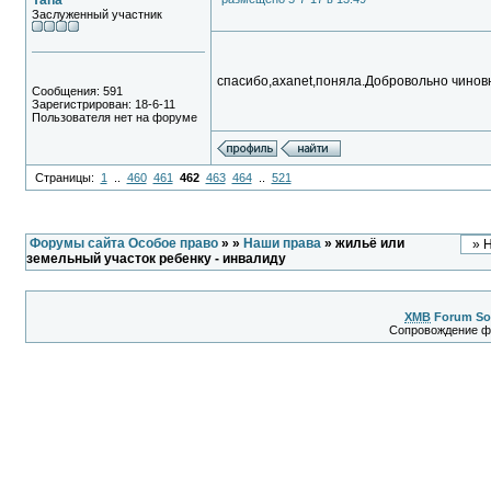
Yana
Заслуженный участник
спасибо,axanet,поняла.Добровольно чиновн
Сообщения: 591
Зарегистрирован: 18-6-11
Пользователя нет на форуме
Страницы:
1
..
460
461
462
463
464
..
521
Форумы сайта Особое право
»
»
Наши права
» жильё или
земельный участок ребенку - инвалиду
XMB
Forum So
Сопровождение 