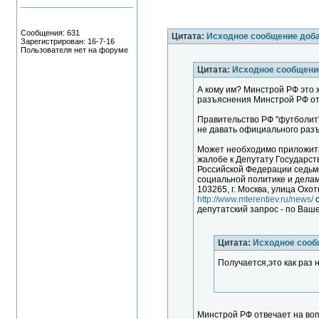
Сообщения: 631
Цитата:
Исходное сообщение доб
Зарегистрирован: 16-7-16
Пользователя нет на форуме
Цитата:
Исходное сообщение
А кому им? Минстрой РФ это 
разъяснения Минстрой РФ от
Правительство РФ "футболит"
не давать официального разъя
Может необходимо приложить
жалобе к Депутату Государс
Российской Федерации седьмо
социальной политике и делам
103265, г. Москва, улица Охо
http://www.mterentiev.ru/news/
о
депутатский запрос - по Ваш
Цитата:
Исходное сооб
Получается,это как раз 
Минстрой РФ отвечает на воп