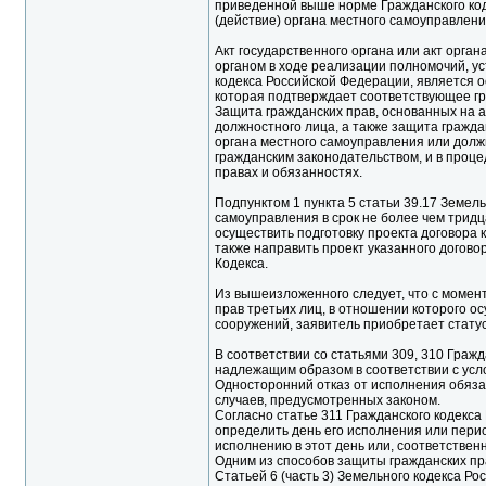
приведенной выше норме Гражданского коде
(действие) органа местного самоуправлени
Акт государственного органа или акт орга
органом в ходе реализации полномочий, уст
кодекса Российской Федерации, является о
которая подтверждает соответствующее гр
Защита гражданских прав, основанных на а
должностного лица, а также защита гражда
органа местного самоуправления или долж
гражданским законодательством, и в проц
правах и обязанностях.
Подпунктом 1 пункта 5 статьи 39.17 Земел
самоуправления в срок не более чем тридц
осуществить подготовку проекта договора 
также направить проект указанного договор
Кодекса.
Из вышеизложенного следует, что с момен
прав третьих лиц, в отношении которого о
сооружений, заявитель приобретает статус
В соответствии со статьями 309, 310 Граж
надлежащим образом в соответствии с усло
Односторонний отказ от исполнения обяза
случаев, предусмотренных законом.
Согласно статье 311 Гражданского кодекса
определить день его исполнения или перио
исполнению в этот день или, соответственн
Одним из способов защиты гражданских пр
Статьей 6 (часть 3) Земельного кодекса 