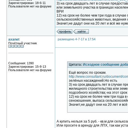
Зарегистрирован: 18-6-11
3) на срок двадцать лет в случае предост
Пользователя нет на форуме
или земельного участка в границах населен
ВРИ
12) на срок не более чем три года в случ
сельскохозяйственных животных, ведения 
Значит,не дадут они на 20 лет и всё же ну
axanet
размещено 4-7-17 в 17:54
Почётный участник
Сообщения: 1390
Цитата:
Исходное сообщение доб
Зарегистрирован: 15-8-13
Пользователя нет на форуме
Ещё вопрос по срокам.
http://www.consultant.ru/document/
зелёных насаждений.Но есть
3) на срок двадцать лет в случае 
жилищного строительства или земел
подсобного хозяйства;-на этот сро
12) на срок не более чем три года 
сенокошения, выпаса сельскохозяй
Значит,не дадут они на 20 лет и вс
А купить нельзя за 5 руб. - кв.м для сельх
Или просите в аренду для ЛПХ, так как ус