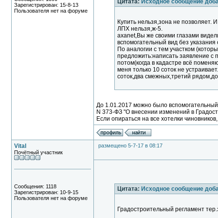
Цитата:
Исходное сообщение доб
Зарегистрирован: 15-8-13
Пользователя нет на форуме
Купить нельзя,зона не позволяет. И
ЛПХ нельзя,ж-5.
axanet,Вы же своими глазами видели
вспомогательный вид без указания 
По аналогии с тем участком (котор
предложить:написать заявление с 
потом(когда в кадастре всё поменя
меня только 10 соток не устраивает
соток,два смежных,третий рядом,до
До 1.01.2017 можно было вспомогательный в
N 373-ФЗ "О внесении изменений в Градост
Если опираться на все хотелки чиновников,
Vital
размещено 5-7-17 в 08:17
Почётный участник
Сообщения: 1118
Цитата:
Исходное сообщение доб
Зарегистрирован: 10-9-15
Пользователя нет на форуме
Градостроительный регламент тер.з