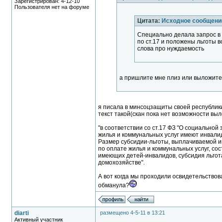
Зарегистрирован: 4-12-10
Пользователя нет на форуме
Цитата:
Исходное сообщение
Специально делала запрос в
по ст.17 и положены льготы 
слова про нуждаемость
а пришлите мне плиз или выложите 
я писала в минсоцзащиты своей республики,
текст такой(скан пока нет возможности выл
"в соответствии со ст.17 ФЗ "О социально
жилья и коммунальных услуг имеют инвали
Размер субсидии-льготы, выплачиваемой и
по оплате жилья и коммунальных услуг, со
имеющих детей-инвалидов, субсидия льгота
домохозяйстве".
А вот когда мы проходили освидетельствов
обманула?
diarti
размещено 4-5-11 в 13:21
Активный участник