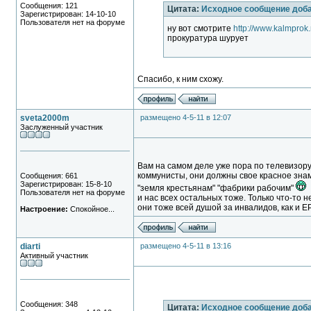
Сообщения: 121
Цитата:
Исходное сообщение доб
Зарегистрирован: 14-10-10
Пользователя нет на форуме
ну вот смотрите
http://www.kalmprok
прокуратура шурует
Спасибо, к ним схожу.
sveta2000m
размещено 4-5-11 в 12:07
Заслуженный участник
Вам на самом деле уже пора по телевизору
коммунисты, они должны свое красное знамя
Сообщения: 661
Зарегистрирован: 15-8-10
"земля крестьянам" "фабрики рабочим"
Пользователя нет на форуме
и нас всех остальных тоже. Только что-то н
они тоже всей душой за инвалидов, как и ЕР.
Настроение:
Спокойное...
diarti
размещено 4-5-11 в 13:16
Активный участник
Сообщения: 348
Цитата:
Исходное сообщение доб