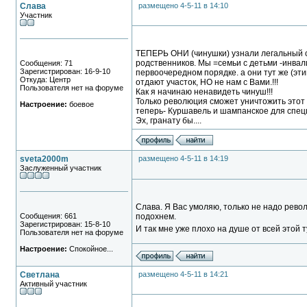
Слава
размещено 4-5-11 в 14:10
Участник
ТЕПЕРЬ ОНИ (чинушки) узнали легальный с
родственников. Мы =семьи с детьми -инвал
Сообщения: 71
Зарегистрирован: 16-9-10
первоочередном порядке. а они тут же (эт
Откуда: Центр
отдают участок, НО не нам с Вами.!!!
Пользователя нет на форуме
Как я начинаю ненавидеть чинуш!!!
Только революция сможет уничтожить этот
Настроение:
боевое
теперь- Куршавель и шампанское для специ
Эх, гранату бы....
sveta2000m
размещено 4-5-11 в 14:19
Заслуженный участник
Слава. Я Вас умоляю, только не надо револю
Сообщения: 661
подохнем.
Зарегистрирован: 15-8-10
И так мне уже плохо на душе от всей этой
Пользователя нет на форуме
Настроение:
Спокойное...
Светлана
размещено 4-5-11 в 14:21
Активный участник