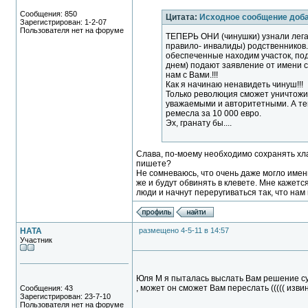
Сообщения: 850
Цитата:
Исходное сообщение доб
Зарегистрирован: 1-2-07
Пользователя нет на форуме
ТЕПЕРЬ ОНИ (чинушки) узнали лега
правило- инвалиды) родственников.
обеспеченные находим участок, под
днем) подают заявление от имени 
нам с Вами.!!!
Как я начинаю ненавидеть чинуш!!!
Только революция сможет уничтожи
уважаемыми и авторитетными. А те
ремесла за 10 000 евро.
Эх, гранату бы....
Слава, по-моему необходимо сохранять хла
пишете?
Не сомневаюсь, что очень даже могло имен
же и будут обвинять в клевете. Мне кажет
люди и начнут переругиваться так, что нам
НАТА
размещено 4-5-11 в 14:57
Участник
Юля М я пыталась выслать Вам решение суд
, может он сможет Вам переслать ((((( изви
Сообщения: 43
Зарегистрирован: 23-7-10
Пользователя нет на форуме