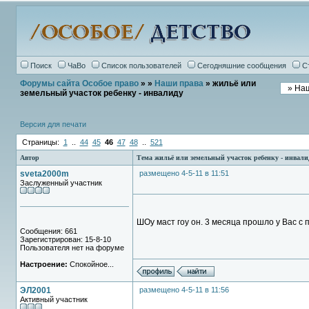
Поиск
ЧаВо
Список пользователей
Сегодняшние сообщения
С
Форумы сайта Особое право
»
»
Наши права
» жильё или
земельный участок ребенку - инвалиду
Версия для печати
Страницы:
1
..
44
45
46
47
48
..
521
Автор
Тема жильё или земельный участок ребенку - инвали
sveta2000m
размещено 4-5-11 в 11:51
Заслуженный участник
ШОу маст гоу он. 3 месяца прошло у Вас с 
Сообщения: 661
Зарегистрирован: 15-8-10
Пользователя нет на форуме
Настроение:
Спокойное...
ЭЛ2001
размещено 4-5-11 в 11:56
Активный участник