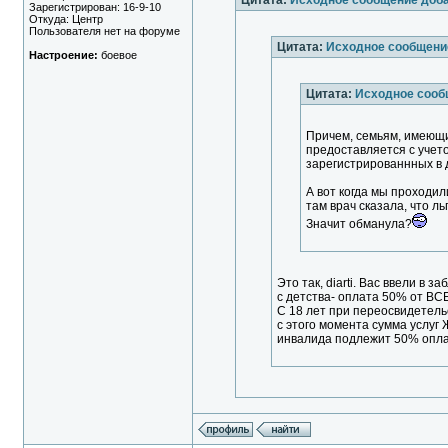
Цитата:
Исходное сообщение доба
Зарегистрирован: 16-9-10
Откуда: Центр
Пользователя нет на форуме
Цитата:
Исходное сообщени
Настроение:
боевое
Цитата:
Исходное сооб
Причем, семьям, имеющи
предоставляется с учето
зарегистрированнных в 
А вот когда мы проходи
там врач сказала, что л
Значит обманула?
Это так, diarti. Вас ввели в
с детства- оплата 50% от ВС
С 18 лет при переосвидетел
с этого момента сумма услуг 
инвалида подлежит 50% оплат