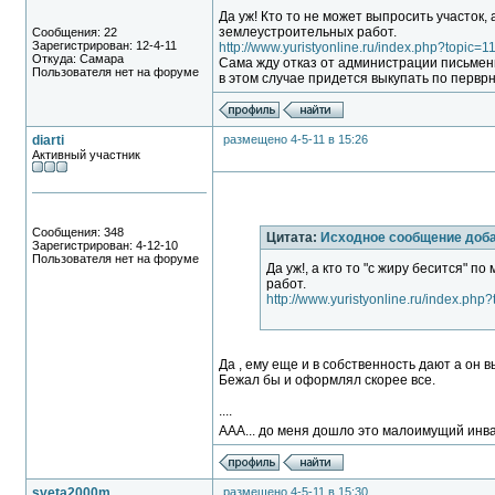
Да уж! Кто то не может выпросить участок, 
землеустроительных работ.
Сообщения: 22
Зарегистрирован: 12-4-11
http://www.yuristyonline.ru/index.php?topic=1
Откуда: Самара
Сама жду отказ от администрации письмен
Пользователя нет на форуме
в этом случае придется выкупать по первр
diarti
размещено 4-5-11 в 15:26
Активный участник
Сообщения: 348
Цитата:
Исходное сообщение доб
Зарегистрирован: 4-12-10
Пользователя нет на форуме
Да уж!, а кто то "с жиру бесится" 
работ.
http://www.yuristyonline.ru/index.php
Да , ему еще и в собственность дают а он в
Бежал бы и оформлял скорее все.
....
ААА... до меня дошло это малоимущий инва
sveta2000m
размещено 4-5-11 в 15:30