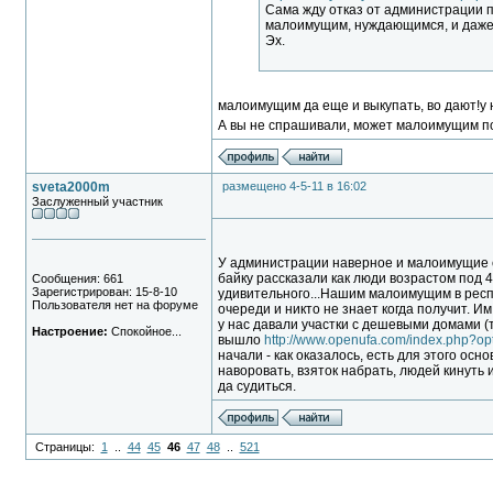
Сама жду отказ от администрации п
малоимущим, нуждающимся, и даже 
Эх.
малоимущим да еще и выкупать, во дают!у 
А вы не спрашивали, может малоимущим пот
sveta2000m
размещено 4-5-11 в 16:02
Заслуженный участник
У администрации наверное и малоимущие св
байку рассказали как люди возрастом под 4
Сообщения: 661
Зарегистрирован: 15-8-10
удивительного...Нашим малоимущим в респу
Пользователя нет на форуме
очереди и никто не знает когда получит. И
у нас давали участки с дешевыми домами (те
Настроение:
Спокойное...
вышло
http://www.openufa.com/index.php?op
начали - как оказалось, есть для этого ос
наворовать, взяток набрать, людей кинуть и
да судиться.
Страницы:
1
..
44
45
46
47
48
..
521