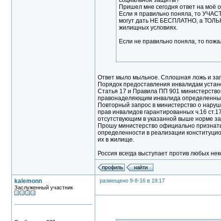
социальной защиты?
Пришел мне сегодня ответ на моё 
Если я правильно поняла, то УЧ
могут дать НЕ БЕСПЛАТНО, а ТОЛ
жилищных условиях.
Если не правильно поняла, то пожа
Ответ мыло мыльное. Сплошная ложь и зап
Порядок предоставления инвалидам установл
Статья 17 и Правила ПП 901 министерство
правонаделяющим инвалида определенным
Повторный запрос в министерство о наруш
прав инвалидов гарантированных ч.16 ст.1
отсутствующим в указанной выше норме за
Прошу министерство официально признать
определенности в реализации конституцио
их в жилище.
Россия всегда выступает против любых нек
kalemonn
размещено 9-8-16 в 19:17
Заслуженный участник