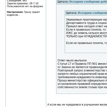
Сообщения: 983
Цитата:
Исходное сообщение доб
Зарегистрирован: 28-7-16
Пользователя нет на форуме
Настроение:
Грызу гранит
Цитата:
Исходное сообщени
кодексов...
Уважаемые практикующие юри
Департамента труда и социа
Пришел мне сегодня ответ н
Если я правильно поняла, 
ИЖС до земель сельхоз могу
ТОЛЬКО при НУЖДАЕМОСТИ в
Если не правильно поняла, т
Ответ мыло мыльное.
Статья 17 и Правила ПП 901 минис
от Закона не является правонаде
Повторный запрос в министерство о
запрете любых ограничений прав ин
требованием нуждаемости инвалида
Прошу министерство официально п
установления правовой определенн
собственности землю только при н
А если мы не нуждаемся в улучшении жилищ