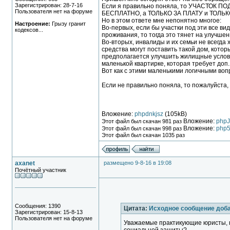
Зарегистрирован: 28-7-16
Если я правильно поняла, то УЧАСТОК П
Пользователя нет на форуме
БЕСПЛАТНО, а ТОЛЬКО ЗА ПЛАТУ и ТОЛЬК
Но в этом ответе мне непонятно многое:
Настроение:
Грызу гранит
Во-первых, если бы участки под эти все в
кодексов...
проживания, то тогда это тянет на улучше
Во-вторых, инвалиды и их семьи не всегда 
средства могут поставить такой дом, котор
предполагается улучшить жилищные условия
маленькой квартирке, которая требует доп.
Вот как с этими маленькими логичными воп
Если не правильно поняла, то пожалуйста,
Вложение:
phpdnkjsz
(105kB)
Вложение:
php
Этот файл был скачан 981 раз
Вложение:
php
Этот файл был скачан 998 раз
Этот файл был скачан 1035 раз
axanet
размещено 9-8-16 в 19:08
Почётный участник
Сообщения: 1390
Цитата:
Исходное сообщение доб
Зарегистрирован: 15-8-13
Пользователя нет на форуме
Уважаемые практикующие юристы, к