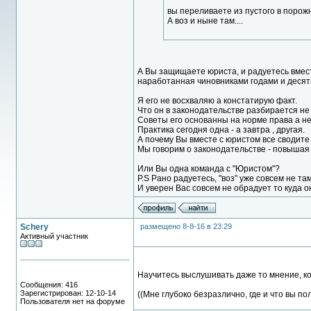
вы переливаете из пустого в порожн
А воз и ныне там....
А Вы защищаете юриста, и радуетесь вместе
наработанная чиновниками годами и десятил
Я его не восхваляю а констатирую факт.
Что он в законодательстве разбирается не 
Советы его основанны на норме права а не
Практика сегодня одна - а завтра , другая.
А почему Вы вместе с юристом все сводите 
Мы говорим о законодательстве - повышая 
Или Вы одна команда с "Юристом"?
P.S Рано радуетесь, "воз" уже совсем не там
И уверен Вас совсем не обрадует то куда он
Schery
размещено 8-8-16 в 23:29
Активный участник
Научитесь выслушивать даже то мнение, ко
Сообщения: 416
Зарегистрирован: 12-10-14
((Мне глубоко безразлично, где и что вы по
Пользователя нет на форуме