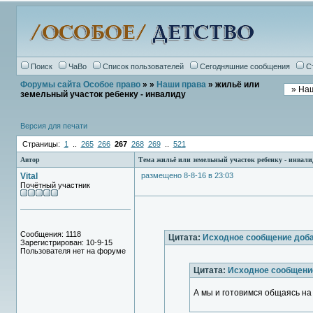
Поиск
ЧаВо
Список пользователей
Сегодняшние сообщения
С
Форумы сайта Особое право
»
»
Наши права
» жильё или
земельный участок ребенку - инвалиду
Версия для печати
Страницы:
1
..
265
266
267
268
269
..
521
Автор
Тема жильё или земельный участок ребенку - инвали
Vital
размещено 8-8-16 в 23:03
Почётный участник
Сообщения: 1118
Цитата:
Исходное сообщение доб
Зарегистрирован: 10-9-15
Пользователя нет на форуме
Цитата:
Исходное сообщение
А мы и готовимся общаясь на