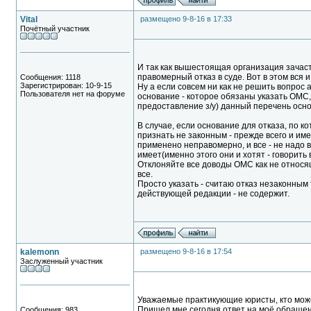
Vital
размещено 9-8-16 в 17:33
Почётный участник
И так как вышестоящая организация зачаст
правомерный отказ в суде. Вот в этом вся 
Сообщения: 1118
Зарегистрирован: 10-9-15
Ну а если совсем ни как не решить вопрос 
Пользователя нет на форуме
основание - которое обязаны указать ОМС, 
предоставление з/у) данный перечень осн
В случае, если основание для отказа, по к
признать не законным - прежде всего и им
применено неправомерно, и все - не надо в
имеет(именно этого они и хотят - говорить
Отклоняйте все доводы ОМС как не относящи
все.
Просто указать - считаю отказ незаконным 
действующей редакции - не содержит.
kalemonn
размещено 9-8-16 в 17:54
Заслуженный участник
Уважаемые практикующие юристы, кто мож
Пришел мне сегодня ответ на моё обращен
Сообщения: 983