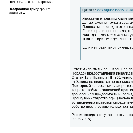
Пользователя нет на форуме
Настроение:
Грызу гранит
Цитата:
Исходное сообщени
кодексов...
Уважаемые практикующие юри
Департамента труда и социа
Пришел мне сегодня ответ н
Если я правильно поняла, 
ИЖС до земель сельхоз могу
ТОЛЬКО при НУЖДАЕМОСТИ в
Если не правильно поняла, т
Ответ мыло мыльное. Сплошная лож
Порядок предоставления инвалидам 
Статья 17 и Правила ПП 901 минис
от Закона не является правонаде
Повторный запрос в министерство о
запрете любых ограничений прав ин
требованием нуждаемости инвалида
Прошу министерство официально п
установления правовой определенн
собственности землю только при н
Россия всегда выступает против л
09.08.2016).