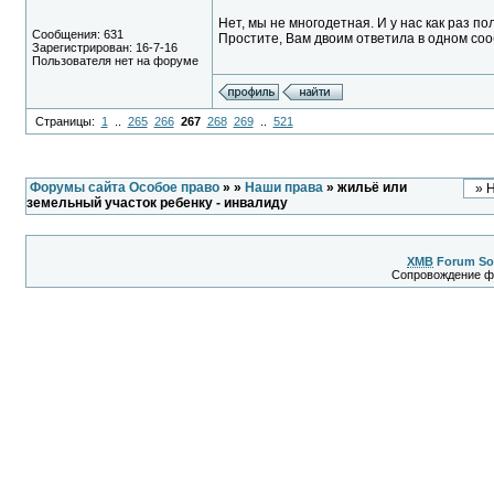
Нет, мы не многодетная. И у нас как раз п
Сообщения: 631
Простите, Вам двоим ответила в одном со
Зарегистрирован: 16-7-16
Пользователя нет на форуме
Страницы:
1
..
265
266
267
268
269
..
521
Форумы сайта Особое право
»
»
Наши права
» жильё или
земельный участок ребенку - инвалиду
XMB
Forum So
Сопровождение 