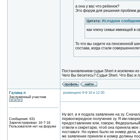
а она у вас что ребенок?
Это форум для решения проблем д
Цитата:
Исходное сообщение
как члену семьи имеющей в с
То что вы сидите на пенсионной шее
состава, когда стали совершеннол
Постановлением судьи Sheri я исключен из с
Чего Вы беситесь? Судья Sheri. Что Вас и 
Галина п
размещено 9-8-16 в 12:30
Заслуженный участник
Ну вот, и я подала заявление на зу. Снача
первоочередное получение зу. Я им говорю
Сообщения: 631
Зарегистрирован: 16-7-16
предоставление или, говорю, Федеральный з
Пользователя нет на форуме
отвели к секретарю, чтоб она приняла мое
поставьте. Но нужно было не номер дела, а
же заявление приняли и номер должны пос