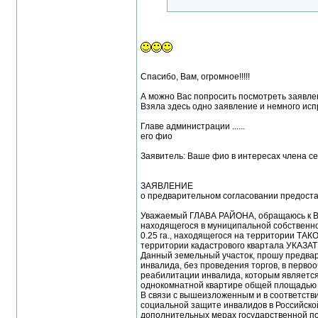
Спасибо, Вам, огромное!!!!!
А можно Вас попросить посмотреть заявле
Взяла здесь одно заявление и немного исп
Главе администрации ......
его фио
Заявитель: Ваше фио в интересах члена сем
ЗАЯВЛЕНИЕ
о предварительном согласовании предоста
Уважаемый ГЛАВА РАЙОНА, обращаюсь к Вам
находящегося в муниципальной собственнос
0.25 га., находящегося на территории ТАК
территории кадастрового квартала УКАЗА
Данный земельный участок, прошу предвари
инвалида, без проведения торгов, в перво
реабилитации инвалида, которым является
однокомнатной квартире общей площадью 2
В связи с вышеизложенным и в соответстви
социальной защите инвалидов в Российской
дополнительных мерах государственной подд