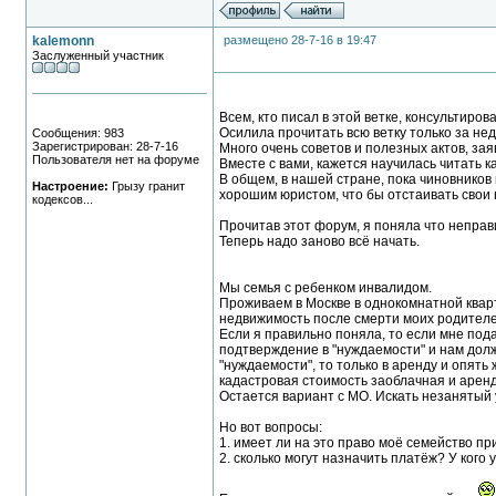
kalemonn
размещено 28-7-16 в 19:47
Заслуженный участник
Всем, кто писал в этой ветке, консультиров
Осилила прочитать всю ветку только за не
Сообщения: 983
Зарегистрирован: 28-7-16
Много очень советов и полезных актов, зая
Пользователя нет на форуме
Вместе с вами, кажется научилась читать к
В общем, в нашей стране, пока чиновников 
Настроение:
Грызу гранит
хорошим юристом, что бы отстаивать свои 
кодексов...
Прочитав этот форум, я поняла что неправи
Теперь надо заново всё начать.
Мы семья с ребенком инвалидом.
Проживаем в Москве в однокомнатной кварти
недвижимость после смерти моих родителе
Если я правильно поняла, то если мне под
подтверждение в "нуждаемости" и нам долж
"нуждаемости", то только в аренду и опять 
кадастровая стоимость заоблачная и аренд
Остается вариант с МО. Искать незанятый у
Но вот вопросы:
1. имеет ли на это право моё семейство п
2. сколько могут назначить платёж? У кого 