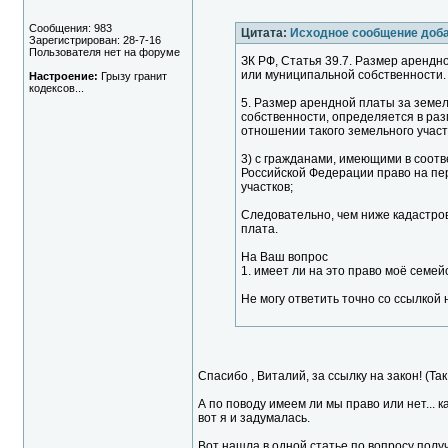
Сообщения: 983
Цитата:
Исходное сообщение доба
Зарегистрирован: 28-7-16
Пользователя нет на форуме
ЗК РФ, Статья 39.7. Размер арендн
или муниципальной собственности.
Настроение:
Грызу гранит
кодексов...
5. Размер арендной платы за земе
собственности, определяется в раз
отношении такого земельного участ
3) с гражданами, имеющими в соот
Российской Федерации право на п
участков;
Следовательно, чем ниже кадастров
плата.
На Ваш вопрос
1. имеет ли на это право моё семе
Не могу ответить точно со ссылкой 
Спасибо , Виталий, за ссылку на закон! (Так
А по поводу имеем ли мы право или нет... 
вот я и задумалась.
Вот нашла в одной статье по вопросу пол