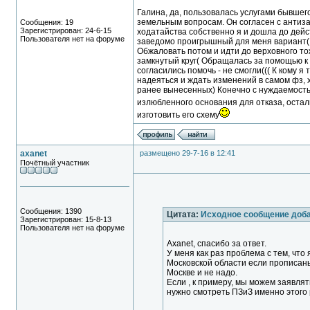
Галина, да, пользовалась услугами бывшег
земельным вопросам. Он согласен с антизак
Сообщения: 19
Зарегистрирован: 24-6-15
ходатайства собственно я и дошла до дейс
Пользователя нет на форуме
заведомо проигрышный для меня вариант( А
Обжаловать потом и идти до верховного тож
замкнутый круг( Обращалась за помощью к 
согласились помочь - не смогли((( К кому 
надеяться и ждать изменений в самом фз, 
ранее вынесенных) Конечно с нуждаемостью
излюбленного основания для отказа, оста
изготовить его схему
axanet
размещено 29-7-16 в 12:41
Почётный участник
Сообщения: 1390
Цитата:
Исходное сообщение доб
Зарегистрирован: 15-8-13
Пользователя нет на форуме
Axanet, спасибо за ответ.
У меня как раз проблема с тем, что
Московской области если прописаны 
Москве и не надо.
Если , к примеру, мы можем заявлят
нужно смотреть ПЗиЗ именно этого