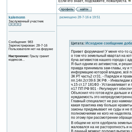
Если кто знает, подскажите, пожалуйста.
kalemonn
размещено 28-7-16 в 19:51
Заслуженный участник
Сообщения: 983
Цитата:
Исходное сообщение доба
Зарегистрирован: 28-7-16
Пользователя нет на форуме
Привет форумчане! У меня что-то с
о том что земельный квартал на кот
Настроение:
Грызу гранит
кодексов...
буча активистов нашего города с а
Я был одним из активистов, и решил
правда принимала зам-главы, ну и 
информацию которой владею, всё по
ЗК РТ часть2 ст31. - Парядок и пра
пп.14п.2ст39.6 ЗК РФ. - Инвалидам з
ч.15 ст.17 181ФЗ - Устанавливает и
п17 ПП РФ 901 - Регулирует обеспеч
Объяснил что готов идти дальше и в
нуждаемость это непредусмотренная
Главный специалист не раз намекал
какая практика ему больше нравитьс
законы придумывают не суды и не 
полномочиями не кого не наделяла.
по этому при рассмотрении обраще
В общем не хотя одобрила земельна
жаловался на не расторопность и н
В данный момент получил выписку с