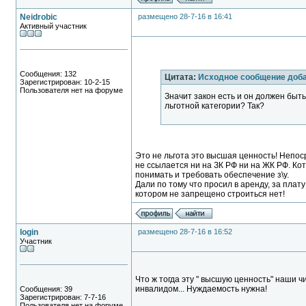
Neidrobic
размещено 28-7-16 в 16:41
Активный участник
Сообщения: 132
Цитата:
Исходное сообщение доба
Зарегистрирован: 10-2-15
Пользователя нет на форуме
Значит закон есть и он должен быть
льготной категории? Так?
Это не льгота это высшая ценность! Непо
не ссылается ни на ЗК РФ ни на ЖК РФ. Ко
понимать и требовать обеспечение з\у.
Дали по тому что просил в аренду, за плат
котором не запрещено строиться нет!
login
размещено 28-7-16 в 16:52
Участник
Что ж тогда эту " высшую ценность" наши ч
инвалидом... Нуждаемость нужна!
Сообщения: 39
Зарегистрирован: 7-7-16
Пользователя нет на форуме