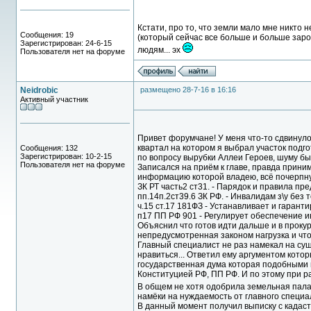
Кстати, про то, что земли мало мне никто 
Сообщения: 19
(который сейчас все больше и больше зарост
Зарегистрирован: 24-6-15
людям... эх
Пользователя нет на форуме
Neidrobic
размещено 28-7-16 в 16:16
Активный участник
Привет форумчане! У меня что-то сдвинуло
квартал на котором я выбрал участок подго
Сообщения: 132
Зарегистрирован: 10-2-15
по вопросу вырубки Аллеи Героев, шуму был
Пользователя нет на форуме
Записался на приём к главе, правда прини
информацию которой владею, всё почерпнул
ЗК РТ часть2 ст31. - Парядок и правила пр
пп.14п.2ст39.6 ЗК РФ. - Инвалидам з\у без т
ч.15 ст.17 181ФЗ - Устанавливает и гарант
п17 ПП РФ 901 - Регулирует обеспечение ин
Объяснил что готов идти дальше и в прокур
непредусмотренная законом нагрузка и что 
Главный специалист не раз намекал на сущ
нравиться... Ответил ему аргументом кото
государственная дума которая подобными п
Конституцией РФ, ПП РФ. И по этому при 
В общем не хотя одобрила земельная палат
намёки на нуждаемость от главного специ
В данный момент получил выписку с кадаст