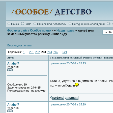
Поиск
ЧаВо
Список пользователей
Сегодняшние сообщения
С
Форумы сайта Особое право
»
»
Наши права
» жильё или
земельный участок ребенку - инвалиду
Версия для печати
Страницы:
1
..
261
262
263
264
265
..
521
Автор
Тема жильё или земельный участок ребенку - инвали
Anabel7
размещено 28-7-16 в 15:13
Участник
Галина, упустила я видимо ваши посты.. Ра
Сообщения: 19
получится! Удачи
Зарегистрирован: 24-6-15
Пользователя нет на форуме
Anabel7
размещено 28-7-16 в 15:19
Участник