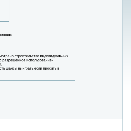
шенного
усмотрено строительство индивидуальных
но разрешённое использование-
и.
есть шансы выиграть,если просить в