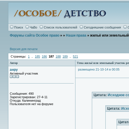
Поиск
ЧаВо
Список пользователей
Сегодняшние сообщения
Форумы сайта Особое право
»
»
Наши права
» жильё или земельный 
Версия для печати
Страницы:
1
..
185
186
187
188
189
..
521
Автор
Тема жильё или земельный участок ре
анру
размещено 21-10-14 в 00:05
Активный участник
Сообщения: 490
Цитата:
Исходное с
Зарегистрирован: 27-4-11
Откуда: Калининград
Пользователя нет на форуме
Цитата:
Исх
Цитат