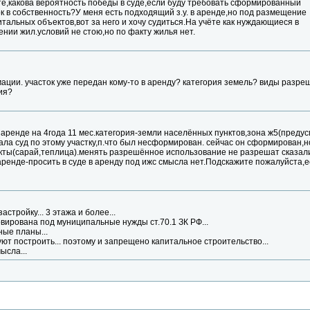
те,какова вероятность победы в суде,если буду требовать сформированный
ок в собственность?У меня есть подходящий з.у. в аренде,но под размещение
тальных объектов,вот за него и хочу судиться.На учёте как нуждающиеся в
нии жил.условий не стою,но по факту жилья нет.
ции. участок уже передан кому-то в аренду? категория земель? виды разре
ия?
 в аренде на 4года 11 мес.категория-земли населённых пунктов,зона ж5(пред
ала суд по этому участку,п.что был несформирован. сейчас он сформирован,
ты(сарай,теплица).менять разрешённое использование не разрешат сказал
 в аренде-просить в суде в аренду под ижс смысла нет.Подскажите пожалуйста,
стройку... 3 этажа и более...
рвирована под муниципальные нужды ст.70.1 ЗК РФ...
ные планы...
т построить... поэтому и запрещено капитальное строительство...
ысла...