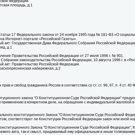
йской Федерации
тская площадь, д.1
 статьи 17 Федерального закона от 24 ноября 1995 года № 181-ФЗ «О социал
. на Интернет-портале «Российской Газеты».
й акт: Государственная Дума Федерального Собрания Российской Федераци
яд, д.1
ление Правительства Российской Федерации от 27 июля 1996 г. № 901.
 в Собрании законодательства Российской Федерации, 10 августа 1996 г. в «Ро
й акт: Правительство Российской Федерации.
Краснопресненская набережная, д.2
рав и свобод гражданина России в соответствии со ст. ст. 96, 97, п. 4 ст. 
итуционного закона "О Конституционном Суде Российской Федерации" предус
рименению в конкретном деле, на обращение с индивидуальной жалобой в 
ерального конституционного Закона "О Конституционном Суде Российской Фед
том, соответствует ли Конституции Российской Федерации закон или иной но
 конституционного Закона "О Конституционном Суде Российской Федерации", 
емого акта, так и смысл, придаваемый ему официальным и иным толкованием