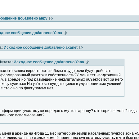
ообщение добавлено анру
одное сообщение добавлено Yana
а:
Исходное сообщение добавлено axanet
Цитата:
Исходное сообщение добавлено Yana
скажите,какова вероятность победы в суде,если буду требовать
сформированный участок в собственность?У меня есть подходящий
з.у. в аренде,но под размещение некапитальных объектов,вот за него
и хочу судиться.На учёте как нуждающиеся в улучшении жил.условий
не стою,но по факту жилья нет.
информации. участок уже передан кому-то в аренду? категория земель? виды
шенного использования?
 у меня в аренде на 4года 11 мес.категория-земли населённых пунктов,зона 
о индивидуальных жилых домов) проиграла суд по этому участку,п.что был н