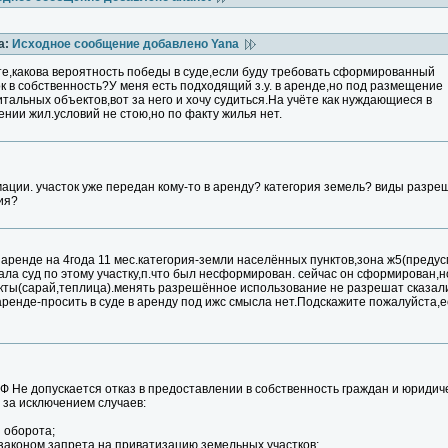
а:
Исходное сообщение добавлено Yana
те,какова вероятность победы в суде,если буду требовать сформированный
ок в собственность?У меня есть подходящий з.у. в аренде,но под размещение
тальных объектов,вот за него и хочу судиться.На учёте как нуждающиеся в
нии жил.условий не стою,но по факту жилья нет.
ции. участок уже передан кому-то в аренду? категория земель? виды разре
ия?
 в аренде на 4года 11 мес.категория-земли населённых пунктов,зона ж5(пред
ала суд по этому участку,п.что был несформирован. сейчас он сформирован,
ты(сарай,теплица).менять разрешённое использование не разрешат сказал
 в аренде-просить в суде в аренду под ижс смысла нет.Подскажите пожалуйста,
 РФ Не допускается отказ в предоставлении в собственность граждан и юриди
 за исключением случаев:
 оборота;
аконом запрета на приватизацию земельных участков;