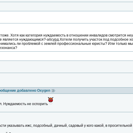
е тоже. Хотя как категория нуждаемость в отношении инвалидов смотрится н
е является нуждающимся?-абсурд.Хотели получить участок под подсобное хо
занимались ли проблемой с землей профессиональные юристы? Или только мы
езонанса?
ообщение добавлено Oxygen
л. Нуждаемость не оспорить
ти указывать ижс, подсобный, дачный, садовый у кого какой, в просительно