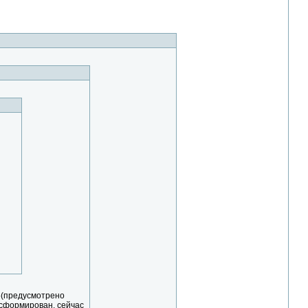
ж5(предусмотрено
есформирован. сейчас