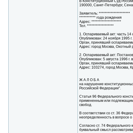
В Конституционный Суд Росси
190000, Санкт-Петербург, Сена
Заявитель: *********************
*********** года рождения
Адрес: ********************
Тел. ******************
1. Оспариваемый акт: часть 14
Опубликован: 24 ноября 1995 г
Орган, принявший оспариваемы
Адрес: город Москва, Охотный р
2. Оспариваемый акт: Постанов
Опубликован: 5 августа 1996 г.
Орган, принявший оспариваемы
Адрес: 103274, город Москва, 
Ж А Л О Б А
на нарушение конституционных п
Российской Федерации".
Статья 96 Федерального конст
примененным или подлежащим п
свобод.
В соответствии со ст. 36 Фед
неопределенность в вопросе о 
Согласно ст. 74 Федерального
буквальный смысл рассматрива