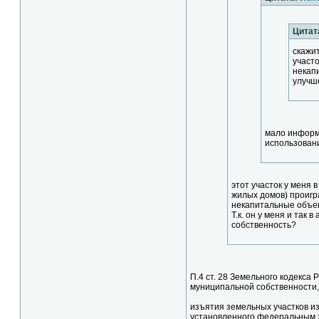
Цитат
скажи
участ
некапи
улучше
мало информа
использован
этот участок у меня
жилых домов) проигр
некапитальные объек
Т.к. он у меня и так
собственность?
П.4 ст. 28 Земельного кодекса
муниципальной собственности,
изъятия земельных участков из
установленного федеральным з