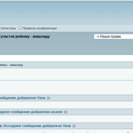
Статистика
Правила конференции
участок ребенку - инвалиду
бенку - инвалиду
ообщение добавлено Yana
одное сообщение добавлено axanet
а:
Исходное сообщение добавлено Yana