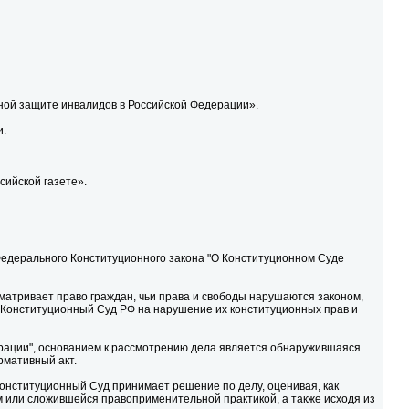
ьной защите инвалидов в Российской Федерации».
и.
ссийской газете».
40 Федерального Конституционного закона "О Конституционном Суде
матривает право граждан, чьи права и свободы нарушаются законом,
Конституционный Суд РФ на нарушение их конституционных прав и
ерации", основанием к рассмотрению дела является обнаружившаяся
рмативный акт.
Конституционный Суд принимает решение по делу, оценивая, как
 или сложившейся правоприменительной практикой, а также исходя из