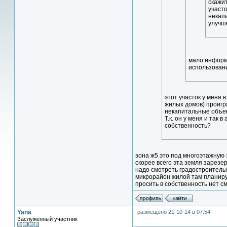
скажи
участ
некапи
улучше
мало информа
использован
этот участок у меня
жилых домов) проигр
некапитальные объек
Т.к. он у меня и так
собственность?
зона ж5 это под многоэтажную за
скорее всего эта земля зарезе
надо смотреть градостроитель
микрорайон жилой там планирую
просить в собственность нет см
Yana
размещено 21-10-14 в 07:54
Заслуженный участник