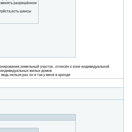
).менять разрешённое
алуйста,есть шансы
онирования,земельный участок...отнесён к зоне индивидуальной
 индивидуальных жилых домов.
ведь нельзя,раз он и так у меня в аренде