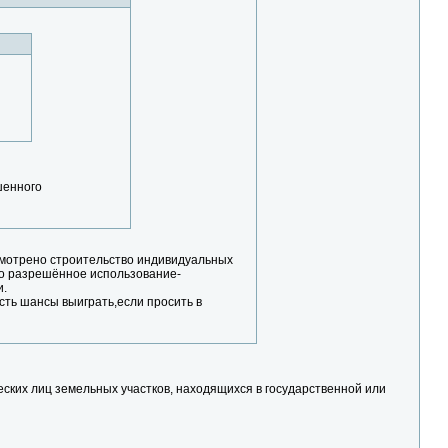
шенного
усмотрено строительство индивидуальных
но разрешённое использование-
и.
есть шансы выиграть,если просить в
ческих лиц земельных участков, находящихся в государственной или