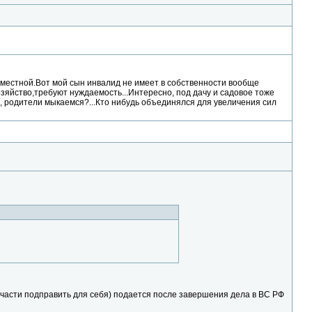
еуместной.Вот мой сын инвалид не имеет в собственности вообще
зяйство,требуют нуждаемость...Интересно, под дачу и садовое тоже
, родители мыкаемся?...Кто нибудь объединялся для увеличения сил
й части подправить для себя) подается после завершения дела в ВС РФ