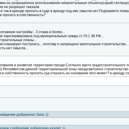
ван,но разрешённое использование-некапитальные объекты(сарай,теплица
ие не разрешат сказали.
ня и так в аренде-просить в суде в аренду под ижс смысла нет.Подскажите пож
и просить в собственность?
этажную застройку... 3 этажа и более...
ля зарезервирована под муниципальные нужды ст.70.1 ЗК РФ...
строительные планы...
м планируют построить... поэтому и запрещено капитальное строительство...
сть нет смысла...
рования и развития территории города:Согласно карте градостроительного з
5).Регламентом данной территориальной зоны предусмотрено строительство
 в собственность просить-суд отказать на основании чего может? в аренду-то 
ообщение добавлено Yana
одное сообщение добавлено axanet