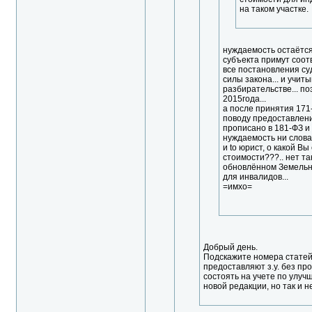
на таком участке.
нуждаемость остаётся 
субъекта примут соот
все постановления суд
силы закона... и учит
разбирательстве... по
2015года...
а после принятия 171
поводу предоставления
прописано в 181-ФЗ и 
нуждаемость ни слова.
и to юрист, о какой В
стоимости???.. нет та
обновлённом Земельном
для инвалидов...
=имхо=
Добрый день.
Подскажите номера статей 
предоставляют з.у. без пр
состоять на учете по улу
новой редакции, но так и н