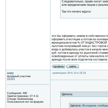
Следовательно, право носит зая
или юридическим лицом о реализ
Так что нечего ждать!
что-бы оформить землю в собственность 
оформить в юстиции а потом на основан
муниципалитетом % ОТ КАДАСТРОВОЙ стоим
льготник получивший зем.уч. без торгов
когда я добивалась участок в начале мне
руб. потом в аренду по рыночной стоимос
освобожденные от уплаты зем.налога пла
аренда после всех подсчетов составила в 
анру
размещено 28-6-14 в 18:18
Активный участник
Сообщения: 490
Цитата:
Зарегистрирован: 27-4-11
Откуда: Калининград
Пользователя нет на форуме
Цитата:
Исходное сообще