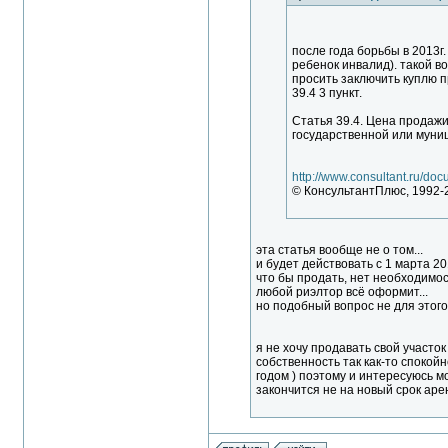
после года борьбы в 2013г.
ребенок инвалид). такой во
просить заключить куплю пр
39.4 3 пункт.
Статья 39.4. Цена продажи
государственной или муни
http://www.consultant.ru/
© КонсультантПлюс, 1992-
эта статья вообще не о том...
и будет действовать с 1 марта 201
что бы продать, нет необходимос
любой риэлтор всё оформит...
но подобный вопрос не для этого 
я не хочу продавать свой участок
собственность так как-то спокойн
годом ) поэтому и интересуюсь м
закончится не на новый срок ар