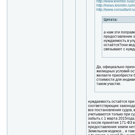
http://www.kremlin.ru/a
http://news.kremlin.ru
http://www.consultant
Цитата:
а нам эти поправк
предоставление з
нуждаемость в ул
остаётся?они вед
связывают с нужд
Да, официально приз
жилищных условий ост
желаете приобрести б
стоимости для индиви
таком участке.
нуждаемость остаётся при 
соответствующие законода
все постановления судов, в
учитываются только при су
забыть с 1 марта 2015года.
а после принятия 171-ФЗ 
предоставления земли нет н
Земельном кодексе... и там