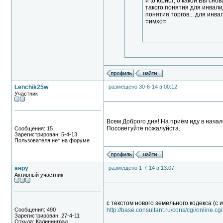
и to юрист, о какой Вы сно
такого понятия для инвали
понятия торгов... для инвал
=имхо=
Lenchik25w
размещено 30-6-14 в 00:12
Участник
Всем Доброго дня! На приём иду в начал
Посоветуйте пожалуйста.
Сообщения: 15
Зарегистрирован: 5-4-13
Пользователя нет на форуме
анру
размещено 1-7-14 в 13:07
Активный участник
с текстом нового земельного кодекса (с
Сообщения: 490
http://base.consultant.ru/cons/cgi/onlin
Зарегистрирован: 27-4-11
Откуда: Калининград