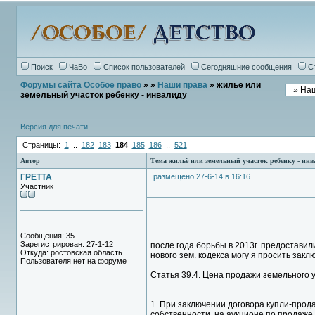
Поиск
ЧаВо
Список пользователей
Сегодняшние сообщения
С
Форумы сайта Особое право
»
»
Наши права
» жильё или
земельный участок ребенку - инвалиду
Версия для печати
Страницы:
1
..
182
183
184
185
186
..
521
Автор
Тема жильё или земельный участок ребенку - инв
ГРЕТТА
размещено 27-6-14 в 16:16
Участник
Сообщения: 35
Зарегистрирован: 27-1-12
после года борьбы в 2013г. предоставили
Откуда: ростовская область
нового зем. кодекса могу я просить заклю
Пользователя нет на форуме
Статья 39.4. Цена продажи земельного 
1. При заключении договора купли-прод
собственности, на аукционе по продаже 