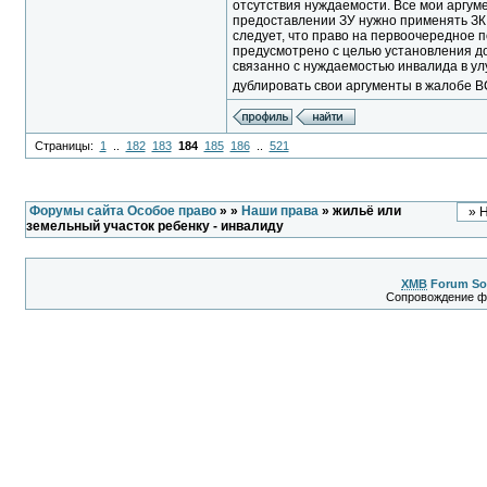
отсутствия нуждаемости. Все мои аргуме
предоставлении ЗУ нужно применять ЗК,
следует, что право на первоочередное 
предусмотрено с целью установления д
связанно с нуждаемостью инвалида в ул
дублировать свои аргументы в жалобе В
Страницы:
1
..
182
183
184
185
186
..
521
Форумы сайта Особое право
»
»
Наши права
» жильё или
земельный участок ребенку - инвалиду
XMB
Forum So
Сопровождение 