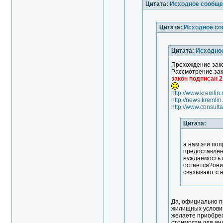
Цитата:
Исходное сообще
Цитата:
Исходное со
Цитата:
Исходно
Прохождение зак
Рассмотрение за
закон подписан 2
http://www.kremlin
http://news.kremli
http://www.consul
Цитата:
а нам эти поп
предоставлени
нуждаемость 
остаётся?они 
связывают с 
Да, официально 
жилищных условий
желаете приобрес
стоимости для ин