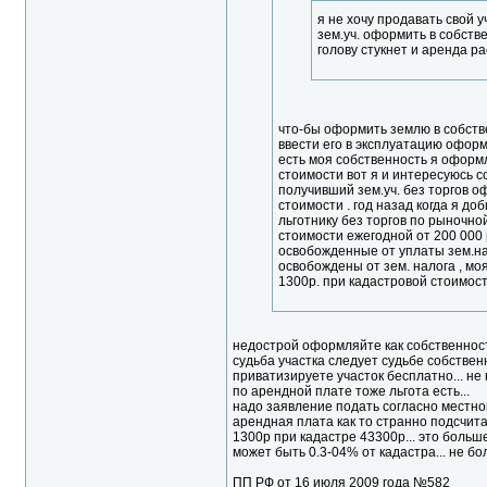
я не хочу продавать свой у
зем.уч. оформить в собстве
голову стукнет и аренда ра
что-бы оформить землю в собств
ввести его в эксплуатацию оформ
есть моя собственность я офо
стоимости вот я и интересуюсь сог
получивший зем.уч. без торгов 
стоимости . год назад когда я до
льготнику без торгов по рыночно
стоимости ежегодной от 200 000 р
освобожденные от уплаты зем.на
освобождены от зем. налога , моя
1300р. при кадастровой стоимости
недострой оформляйте как собственность
судьба участка следует судьбе собственн
приватизируете участок бесплатно... не 
по арендной плате тоже льгота есть...
надо заявление подать согласно местног
арендная плата как то странно подсчитан
1300р при кадастре 43300р... это больше
может быть 0.3-04% от кадастра... не бо
ПП РФ от 16 июля 2009 года №582