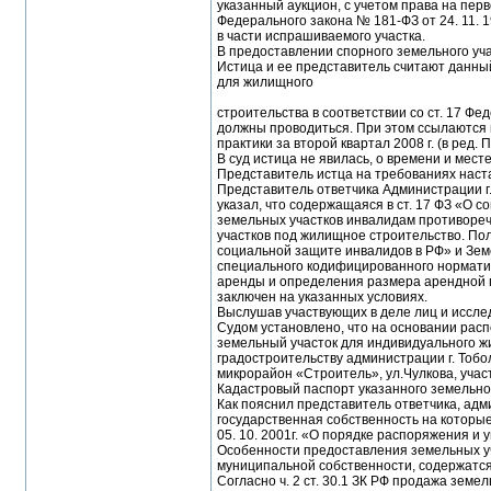
указанный аукцион, с учетом права на пер
Федерального закона № 181-ФЗ от 24. 11. 1
в части испрашиваемого участка.
В предоставлении спорного земельного уча
Истица и ее представитель считают данный
для жилищного
строительства в соответствии со ст. 17 Ф
должны проводиться. При этом ссылаются 
практики за второй квартал 2008 г. (в ред.
В суд истица не явилась, о времени и мест
Представитель истца на требованиях наст
Представитель ответчика Администрации г. 
указал, что содержащаяся в ст. 17 ФЗ «О
земельных участков инвалидам противореч
участков под жилищное строительство. Пол
социальной защите инвалидов в РФ» и Земе
специального кодифицированного нормативн
аренды и определения размера арендной п
заключен на указанных условиях.
Выслушав участвующих в деле лиц и иссле
Судом установлено, что на основании расп
земельный участок для индивидуального ж
градостроительству администрации г. Тоболь
микрорайон «Строитель», ул.Чулкова, учас
Кадастровый паспорт указанного земельног
Как пояснил представитель ответчика, адм
государственная собственность на которые 
05. 10. 2001г. «О порядке распоряжения и
Особенности предоставления земельных уч
муниципальной собственности, содержатся 
Согласно ч. 2 ст. 30.1 ЗК РФ продажа зем