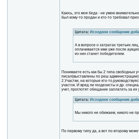
Каюсь, это моя беда - не умею внимательно
был кому-то продан и кто-то требовал при
Цитата:
Исходное сообщение доб
А в вопросе о затратах третьих лиц
оплачивается ими уже после аукцион
из них станет победителем.
Понимаете есть как бы 2 типа свободных уч
писал(выставлены по реш администрации)
2.Участки, на которые кто-то,руководствуя
участок. И вряд ли геодезисты и др. спец
учет, проглотят обещание заплатить за их 
Цитата:
Исходное сообщение доб
Мы никого не обижаем, никого не п
По первому типу да, а вот по второму може