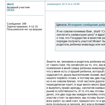
diarti
размещено 10-3-11 в 14:58
Активный участник
Сообщения: 348
Цитата:
Исходное сообщение доб
Зарегистрирован: 4-12-10
Пользователя нет на форуме
Я не совсем понимаю Вам , diarti ! 
заплатить наивысшую цену" и вдруг
о том, что Государство в качеств
порядке получить участок! Может б
родитель ребенка-инвалида или н
Знаете ли, чиновник и родитель ребенка-и
от такого горя. Но несмотря на то, что, ка
появления в моей семье ребенка-инвалида,
что у меня есть старший ребенок, который п
задыхается, дыша выхлопными газами, выб
нашего первого этажа. и потому мы два год
но и не совсем близко, чтоб чистили дороги
периодически горят, и еще много много фа
и выкупить право аренды, заплатив наивысш
рынке в собственность. И то что мы готов
денег, эти два года мы каждую копейку откл
участки стоят за миллион, мы готовы были 
всех работ за свой счет, пришел кто-то и 
куда подальше и сказала, вот иди и форми