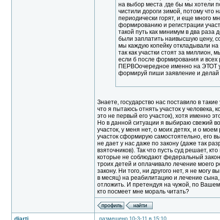
на выбор места ,где бы мы хотели п
чистили дороги зимой, потому что н
периодически горят, и еще много м
формированию и регистрации участк
такой путь как минимум в два раза 
были заплатить наивысшую цену, со
мы каждую копейку откладывали на 
так как участки стоят за миллион, м
если б после формирования и всех ра
ПЕРВОочередное именно на ЭТОТ уча
формируй пиши заявление и делай 
Знаете, государство нас поставило в такие 
что я пытаюсь отнять участок у человека, к
это не первый его участок), хотя именно эт
Но в данной ситуации я выбираю свежий воз
участок, у меня нет, о моих детях, и о мое
участок сформирую самостоятельно, его выс
не дает у нас даже по закону (даже так ра
взяточников). Так что пусть суд решает, кт
которые не соблюдают федеральный закон. 
троих детей и оплачивало лечение моего ре
закону. Ни того, ни другого нет, я не могу
в месяц) на реабилитацию и лечение сына, 
отложить. И претендуя на чужой, по Вашему
кто посмеет мне мораль читать?
diarti
размещено 10-3-11 в 15:10