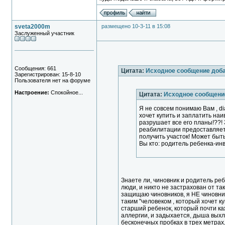
sveta2000m
размещено 10-3-11 в 15:08
Заслуженный участник
Сообщения: 661
Цитата:
Исходное сообщение доба
Зарегистрирован: 15-8-10
Пользователя нет на форуме
Настроение:
Спокойное...
Цитата:
Исходное сообщени
Я не совсем понимаю Вам , di
хочет купить и заплатить наи
разрушает все его планы!??! 
реабилитации предоставляе
получить участок! Может быт
Вы кто: родитель ребенка-и
Знаете ли, чиновник и родитель р
люди, и никто не застрахован от так
защищаю чиновников, я НЕ чиновник
таким "человеком , который хочет к
старший ребенок, который почти каж
аллергии, и задыхается, дыша вы
бесконечных пробках в трех метрах