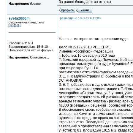
За ранее благодарю за ответы.
Настроение:
боевое
sveta2000m
размещено 10-3-11 в 13:09
Заслуженный участник
Нашла в интернете такое решение суда:
Сообщения: 661
Зарегистрирован: 15-8-10
Дело № 2-122/2010 РЕШЕНИЕ
Пользователя нет на форуме
Именем Российской Федерации
г. Тобольск 16 февраля 2010 года
Настроение:
Спокойное...
Тобольский городской суд Тюменской област
председательствующего судьи Кучинской Е
при секретаре Руш Н.Ф.,
рассмотрев в открытом судебном заседании
З. Е. П. к администрации г. Тобольска о в
УСТАНОВИЛ:
З. Е. П. обратилась в суд с иском к админи
незаконным отказ администрации г. Тобольс
микрорайон «Строитель», ул.Чулкова, учас
ответчика предоставить ей указанный земе
аренды земельного участка - размер арендн
№300 (в редакции решений Тобольской городск
В обоснование своих требований указала, ч
извещение Комитета земельных отношений и
аукционов по продаже права на заключени
строительства. Последний день приема зая
заявление о предоставлении земельного уча
участок № 81, площадью 1015 м 2, кадастр