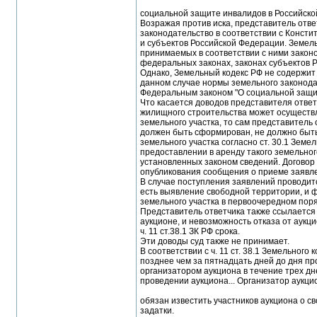
социальной защите инвалидов в Российской
Возражая против иска, представитель ответч
законодательство в соответствии с Конст
и субъектов Российской Федерации. Земел
принимаемых в соответствии с ними закон
федеральных законах, законах субъектов 
Однако, Земельный кодекс РФ не содержит 
данном случае нормы земельного законода
Федеральным законом "О социальной защит
Что касается доводов представителя ответ
жилищного строительства может осуществл
земельного участка, то сам представитель 
должен быть сформирован, не должно быть
земельного участка согласно ст. 30.1 Зем
предоставлении в аренду такого земельног
установленных законом сведений. Договор 
опубликования сообщения о приеме заявлен
В случае поступления заявлений проводитс
есть выявление свободной территории, и 
земельного участка в первоочередном поря
Представитель ответчика также ссылается
аукционе, и невозможность отказа от аукцион
ч. 11 ст.38.1 ЗК РФ срока.
Эти доводы суд также не принимает.
В соответствии с ч. 11 ст. 38.1 Земельног
позднее чем за пятнадцать дней до дня п
организатором аукциона в течение трех дн
проведении аукциона... Организатор аукци
обязан известить участников аукциона о с
задатки.