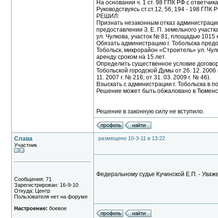
На основании ч. 1 ст. 98 ГПК РФ с ответч
Руководствуясь ст.ст.12, 56, 194 - 198 ГПК Р
РЕШИЛ:
Признать незаконным отказ администрации 
предоставлении З. Е. П. земельного участк
ул. Чулкова, участок № 81, площадью 1015 
Обязать администрацию г. Тобольска предос
Тобольск, микрорайон «Строитель» ул. Чулк
аренду сроком на 15 лет.
Определить существенное условие договор
Тобольской городской Думы от 26. 12. 2006 
11. 2007 г. № 216; от 31. 03. 2009 г. № 46).
Взыскать с администрации г. Тобольска в п
Решение может быть обжаловано в Тюменски
Решение в законную силу не вступило.
Слава
размещено 10-3-11 в 13:22
Участник
Федеральному судье Кучинской Е.П. - Уважен
Сообщения: 71
Зарегистрирован: 16-9-10
Откуда: Центр
Пользователя нет на форуме
Настроение:
боевое