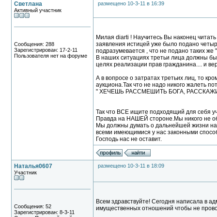
Светлана
размещено 10-3-11 в 16:39
Активный участник
Милая diarti ! Научитесь Вы наконец чита
заявления истицей уже было подано четыре 
Сообщения: 288
Зарегистрирован: 17-2-11
подразумевается , что не подано таких же
Пользователя нет на форуме
В наших ситуациях третьи лица должны бы
целях реализации прав гражданина.... и ве
А в вопросе о затратах третьих лиц, то кр
аукциона.Так что не надо никого жалеть пот
" ХЕЧЕШЬ РАССМЕШИТЬ БОГА, РАССКАЖ
Так что ВСЕ ищите подходящий для себя уч
Правда на НАШЕЙ стороне.Мы никого не об
Мы должны думать о дальнейшей жизни наших
всеми имеющимися у нас законными спосо
Господь нас не оставит.
Наталья0607
размещено 10-3-11 в 18:09
Участник
Всем здравствуйте! Сегодня написала в ад
Сообщения: 52
имущественных отношений чтобы не провод
Зарегистрирован: 8-3-11