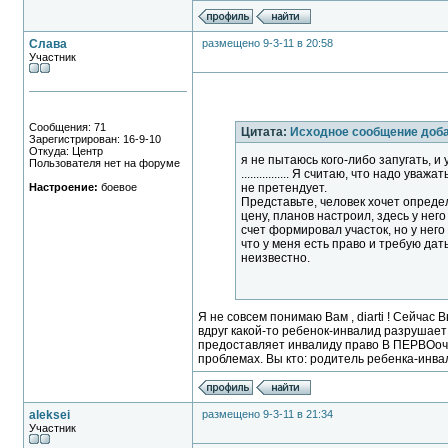
Слава
размещено 9-3-11 в 20:58
Участник
Сообщения: 71
Цитата:
Исходное сообщение доба
Зарегистрирован: 16-9-10
Откуда: Центр
я не пытаюсь кого-либо запугать, и 
Пользователя нет на форуме
................ Я считаю, что надо у
Настроение:
боевое
не претендует.
Представьте, человек хочет опреде
цену, планов настроил, здесь у него
счет формировал участок, но у него 
что у меня есть право и требую дат
неизвестно.
Я не совсем понимаю Вам , diarti ! Сейчас
вдруг какой-то ребенок-инвалид разрушает 
предоставляет инвалиду право В ПЕРВОоче
проблемах. Вы кто: родитель ребенка-инв
aleksei
размещено 9-3-11 в 21:34
Участник