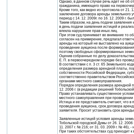
Однако, в данном случае речь идет не об о
гражданина, имеющего право на первоочер
Кроме того, как видно из протокола от 21. 
заключение договора аренды земельного уча
период с 14. 12. 2009г. по 16. 12. 2009 г. б
Таким образом, на день подачи заявления и
в день подачи заявления истицей и реализ
влекла нарушение прав иных лиц.
При этом суд принимает во внимание то об
согласен на примирение, предлагал ответч
аренды на который не выставлено на аукц
проведение аукциона после формирования зе
поэтому свободных сформированных земел
Оценив собранные по делу доказательства,
Е. П. в первоочередном порядке без прове
В соответствии с п. 3 ст. 65 Земельного к
определения размера арендной платы, пор
собственности Российской Федерации, суб
соответственно правительством Российско
органами местного самоуправления.
Порядок определения размера арендной пл
12. 2006 г. (в редакции решений Тобольской г
Право устанавливать существенное условие 
местного самоуправления при проведении а
Истица и ее представитель считают, что 
проведения аукциона, срок договора аренд
заявителя. Просит установить срок аренды 
Заявленные истицей условия аренды земель
Тобольской городской Думы от 26. 12. 2006 
11. 2007 г. № 216; от 31. 03. 2009 г. № 46
При таких обстоятельствах суд приходит к