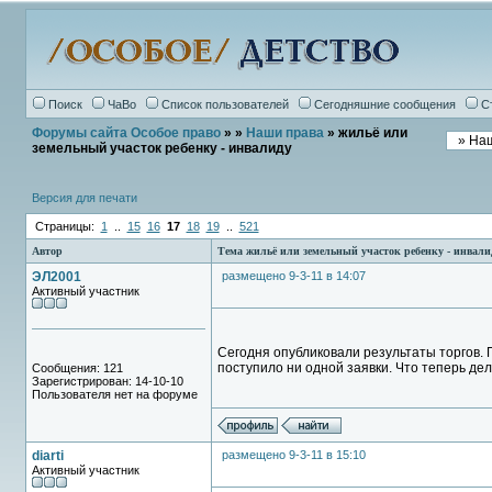
Поиск
ЧаВо
Список пользователей
Сегодняшние сообщения
С
Форумы сайта Особое право
»
»
Наши права
» жильё или
земельный участок ребенку - инвалиду
Версия для печати
Страницы:
1
..
15
16
17
18
19
..
521
Автор
Тема жильё или земельный участок ребенку - инвали
ЭЛ2001
размещено 9-3-11 в 14:07
Активный участник
Сегодня опубликовали результаты торгов. П
поступило ни одной заявки. Что теперь де
Сообщения: 121
Зарегистрирован: 14-10-10
Пользователя нет на форуме
diarti
размещено 9-3-11 в 15:10
Активный участник