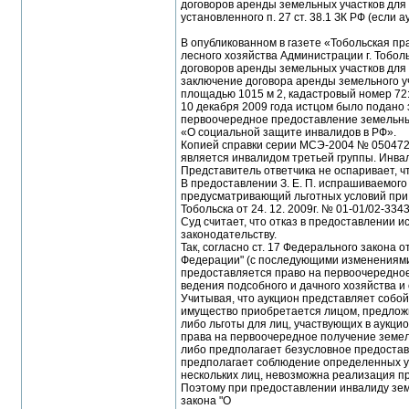
договоров аренды земельных участков для 
установленного п. 27 ст. 38.1 ЗК РФ (если
В опубликованном в газете «Тобольская пр
лесного хозяйства Администрации г. Тобол
договоров аренды земельных участков для
заключение договора аренды земельного уча
площадью 1015 м 2, кадастровый номер 72:
10 декабря 2009 года истцом было подано 
первоочередное предоставление земельных 
«О социальной защите инвалидов в РФ».
Копией справки серии МСЭ-2004 № 0504721, в
является инвалидом третьей группы. Инвали
Представитель ответчика не оспаривает, ч
В предоставлении З. Е. П. испрашиваемого
предусматривающий льготных условий при 
Тобольска от 24. 12. 2009г. № 01-01/02-3343
Суд считает, что отказ в предоставлении 
законодательству.
Так, согласно ст. 17 Федерального закона 
Федерации" (с последующими изменениями 
предоставляется право на первоочередное
ведения подсобного и дачного хозяйства и
Учитывая, что аукцион представляет собой
имущество приобретается лицом, предлож
либо льготы для лиц, участвующих в аукци
права на первоочередное получение земель
либо предполагает безусловное предоставле
предполагает соблюдение определенных усло
нескольких лиц, невозможна реализация п
Поэтому при предоставлении инвалиду земе
закона "О