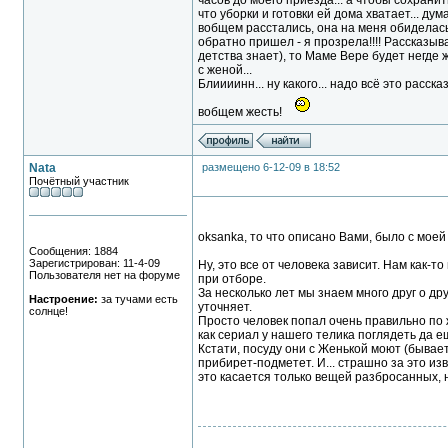
часов до моего приезда... а чтобы сохранить
что уборки и готовки ей дома хватает... ду
вобщем расстались, она на меня обиделась с
обратно пришел - я прозрела!!!! Рассказыва
детства знает), то Маме Вере будет негде 
с женой...
Блиииинн... ну какого... надо всё это расс
вобщем жесть!
Nata
размещено 6-12-09 в 18:52
Почётный участник
oksanka, то что описано Вами, было с моей
Сообщения: 1884
Зарегистрирован: 11-4-09
Ну, это все от человека зависит. Нам как-
Пользователя нет на форуме
при отборе.
За несколько лет мы знаем много друг о др
Настроение:
за тучами есть
уточняет.
солнце!
Просто человек попал очень правильно по ж
как сериал у нашего телика поглядеть да ещ
Кстати, посуду они с Женькой моют (бывает
прибирет-подметет. И... страшно за это из
это касается только вещей разбросанных, 