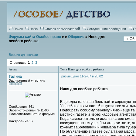
Поиск
ЧаВо
Список пользователей
Сегодняшние сообщения
С
Форумы сайта Особое право
»
»
Общение
» Няня для
особого ребенка
Версия для печати
Страницы:
1
2
3
Автор
Тема Няня для особого ребенка
Галина
размещено 11-2-07 в 20:02
Заслуженный участник
Няня для особого ребенка
Еще одна головная боль найти хорошую ня
У нас было их много - 6 штук за все эти годы
Сообщения: 861
Подобрать особому ребенку няню - еще та
Зарегистрирован: 9-11-06
Пользователя нет на форуме
местной газете и через кадровые агентства
Когда самостоятельно искала, самое смешн
Настроение:
:)
возмущенных тетушек "вы что, считаете, ч
кожных заболеваний и кошмара типа туберк
По объявлению в газете была такая масса з
теч. что можно нарваться на кого угодно. Н