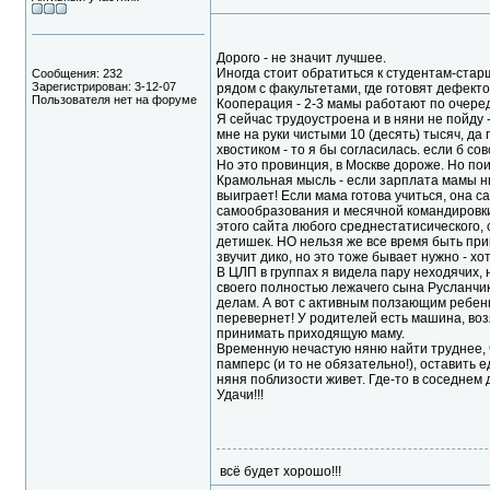
Дорого - не значит лучшее.
Иногда стоит обратиться к студентам-стар
Сообщения: 232
Зарегистрирован: 3-12-07
рядом с факультетами, где готовят дефекто
Пользователя нет на форуме
Кооперация - 2-3 мамы работают по очеред
Я сейчас трудоустроена и в няни не пойду 
мне на руки чистыми 10 (десять) тысяч, да
хвостиком - то я бы согласилась. если б со
Но это провинция, в Москве дороже. Но пои
Крамольная мысль - если зарплата мамы ни
выиграет! Если мама готова учиться, она 
самообразования и месячной командировки
этого сайта любого среднестатисического, 
детишек. НО нельзя же все время быть прико
звучит дико, но это тоже бывает нужно - хот
В ЦЛП в группах я видела пару неходячих,
своего полностью лежачего сына Русланчика
делам. А вот с активным ползающим ребенком
перевернет! У родителей есть машина, воз
принимать приходящую маму.
Временную нечастую няню найти труднее, ч
памперс (и то не обязательно!), оставить е
няня поблизости живет. Где-то в соседнем 
Удачи!!!
всё будет хорошо!!!