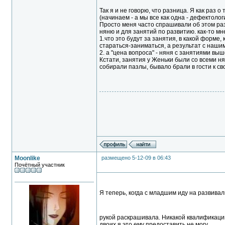
Так я и не говорю, что разница. Я как раз
(начинаем - а мы все как одна - дефектолог
Просто меня часто спрашивали об этом раз
няню и для занятий по развитию. как-то мн
1.что это будут за занятия, в какой форме
стараться-заниматься, а результат с нашим
2. а "цена вопроса" - няня с занятиями выш
Кстати, занятия у Женьки были со всеми ня
собирали пазлы, бывало брали в гости к св
Moonlike
размещено 5-12-09 в 06:43
Почётный участник
Я теперь, когда с младшим иду на развивалк
рукой раскрашивала. Никакой квалификаци
двоих я это ему предоставить не могу.