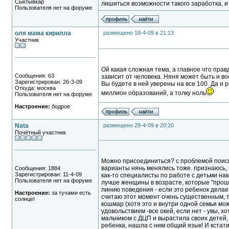
Сыктывкар
лишиться возможности такого заработка, и
Пользователя нет на форуме
оля мама кирилла
размещено 18-4-09 в 21:13
Участник
Ой какая сложная тема, а главное что прав
Сообщения: 63
зависит от человека. Няня может быть и во
Зарегистрирован: 26-3-09
Вы будете в ней уверены на все 100. Да и 
Откуда: москва
миллион образований, а толку ноль
Пользователя нет на форуме
Настроение:
бодрое
Nata
размещено 29-4-09 в 20:20
Почётный участник
Можно присоединиться? с проблемой поиска 
варианты нянь менялись тоже. признаюсь, ч
Сообщения: 1884
Зарегистрирован: 11-4-09
как-то специалисты по работе с детьми нам
Пользователя нет на форуме
лучше женщины в возрасте, которые "прошл
линию поведения - если это ребенок делает
Настроение:
за тучами есть
считаю этот момент очень существенным, т.
солнце!
кошмар (хотя это и внутри одной семьи мо
удовольствием -все окей, если нет - увы, х
мальчиком с ДЦП и вырастила своих детей, 
ребенка, нашла с ним общий язык! И кстат