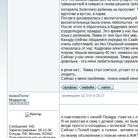
гувернанткой в семьях и снова решила трях
потеряла 3хлетнего ребенка на прогулке!
курточке в кустах, в парке.
Потом я договорилась с воспитательницей д
воспитательнца была очень любопытна - не
После этого я обратилась в Кадровое аген
(сурдопедагог, правда). Это время у нас 
язык с ребенком, Тимка от нее был без ума
Канаду (сейчас общаемся изредка по Скайп
очень заботливой, но без Ольгиной изюминк
отказалась от нас. Кадровое агентство ни
поиски. Нашли женщину 40 лет, немного он
Сейчас у нас няня- пенсионерка. Тимка для 
довольна - эта няня любительница сериалов
и речи нет... Тимка стал злиться, устает от
уходить...
Сейчас у меня проблема - поиск новой няни
мамаПоли
размещено 11-2-07 в 20:17
Модератор
А нам повезло с няней! Правда, тоже не с п
Я не работаю и сижу с дочкой сама, но быва
везде просто и попадёшь с коляской. Потом
Сообщения: 642
Сейчас с Полей сидит, а точнее - активно 
Зарегистрирован: 28-12-06
Откуда: РФ, Москва, ЮЗАО
по моему объявлению о поиске няни в ЖЖ
Пользователя нет на форуме