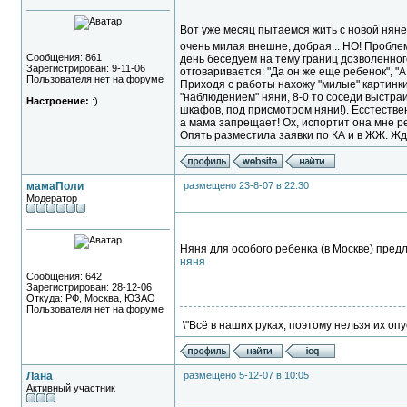
Вот уже месяц пытаемся жить с новой няней.
очень милая внешне, добрая... НО! Пробле
Сообщения: 861
день беседуем на тему границ дозволенного
Зарегистрирован: 9-11-06
отговаривается: "Да он же еще ребенок", "А
Пользователя нет на форуме
Приходя с работы нахожу "милые" картинки
"наблюдением" няни, 8-0 то соседи выстра
Настроение:
:)
шкафов, под присмотром няни!). Есстестве
а мама запрещает! Ох, испортит она мне р
Опять разместила заявки по КА и в ЖЖ. Жд
мамаПоли
размещено 23-8-07 в 22:30
Модератор
Няня для особого ребенка (в Москве) предл
няня
Сообщения: 642
Зарегистрирован: 28-12-06
Откуда: РФ, Москва, ЮЗАО
Пользователя нет на форуме
\"Всё в наших руках, поэтому нельзя их опу
Лана
размещено 5-12-07 в 10:05
Активный участник