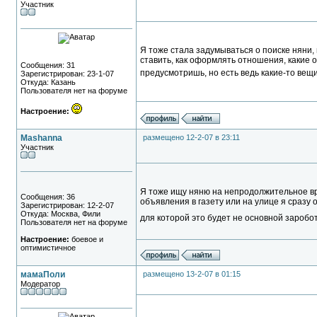
Участник
Я тоже стала задумываться о поиске няни,
ставить, как оформлять отношения, какие ош
Сообщения: 31
предусмотришь, но есть ведь какие-то вещ
Зарегистрирован: 23-1-07
Откуда: Казань
Пользователя нет на форуме
Настроение:
Mashanna
размещено 12-2-07 в 23:11
Участник
Я тоже ищу няню на непродолжительное вре
Сообщения: 36
объявления в газету или на улице я сразу о
Зарегистрирован: 12-2-07
Откуда: Москва, Фили
для которой это будет не основной заробо
Пользователя нет на форуме
Настроение:
боевое и
оптимистичное
мамаПоли
размещено 13-2-07 в 01:15
Модератор