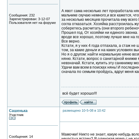
А явот сама несколько лет проработала нян
мальчике скучаю немного,и все кажется, что 
Сообщения: 232
Зарегистрирован: 3-12-07
за несколько месяцев прочитала ему всего 
Пользователя нет на форуме
согла отказаться. Хозяйка расстроилась жут
соберетесь расчитать (они второго ребеноч
Прошел год. От хозяйки ни единого звонка.
вроде все хорошо, поэтому лучше мне на го
Все верно.
Кстати, я у них 4 года отпахала, а стаж н
том, за какие деньги и на каких условиях в
Но я о другом: найти нормальную няню воз
няню. Кстати, вопрос о санитарной книжке м
невзначай. Кстати, купить эту санкнижку мо
Удачи вам всем в поисках нянь! И последне
сначала по семьям пройдусь, вдруг меня ка
всё будет хорошо!!!
Сашенька
размещено 10-5-08 в 10:42
Участник
Мамочки! Никто не знает, какую нибудь во
Сообщения: 14
нечастых встреч? Я одинокая мама с не хо