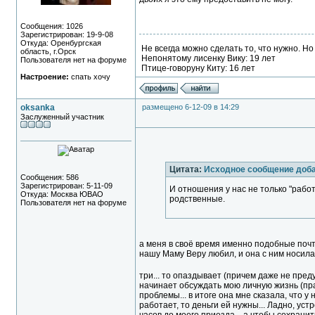
Сообщения: 1026
Зарегистрирован: 19-9-08
Откуда: Оренбургская
Не всегда можно сделать то, что нужно. Но
область, г.Орск
Непонятому лисенку Вику: 19 лет
Пользователя нет на форуме
Птице-говоруну Киту: 16 лет
Настроение:
спать хочу
oksanka
размещено 6-12-09 в 14:29
Заслуженный участник
Цитата:
Исходное сообщение доб
Сообщения: 586
Зарегистрирован: 5-11-09
И отношения у нас не только "рабо
Откуда: Москва ЮВАО
родственные.
Пользователя нет на форуме
а меня в своё время именно подобные по
нашу Маму Веру любил, и она с ним носилась
три... то опаздывает (причем даже не предуп
начинает обсуждать мою личную жизнь (прав
проблемы... в итоге она мне сказала, что у
работает, то деньги ей нужны... Ладно, ус