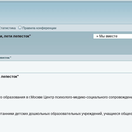
Статистика
Правила конференции
и, лети лепесток"
епесток"
 лепесток"
го образования в г.Москве Центр психолого-медико-социального сопровожде
питанники детских дошкольных образовательных учреждений, учащиеся обще