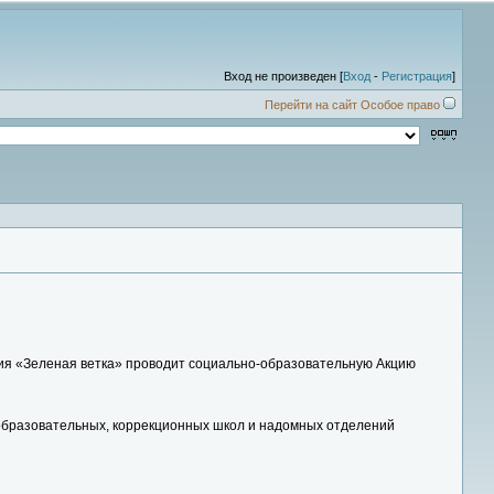
Вход не произведен [
Вход
-
Регистрация
]
Перейти на сайт Особое право
ния «Зеленая ветка» проводит социально-образовательную Акцию
образовательных, коррекционных школ и надомных отделений