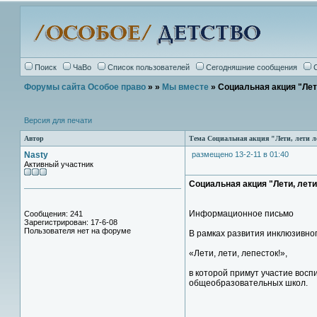
Поиск
ЧаВо
Список пользователей
Сегодняшние сообщения
Форумы сайта Особое право
»
»
Мы вместе
» Социальная акция "Лет
Версия для печати
Автор
Тема Социальная акция "Лети, лети л
Nasty
размещено 13-2-11 в 01:40
Активный участник
Социальная акция "Лети, лети
Информационное письмо
Сообщения: 241
Зарегистрирован: 17-6-08
Пользователя нет на форуме
В рамках развития инклюзивно
«Лети, лети, лепесток!»,
в которой примут участие вос
общеобразовательных школ.