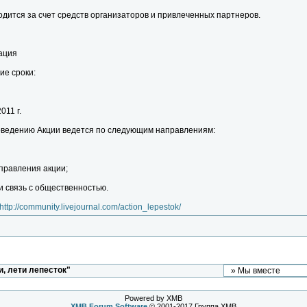
дится за счет средств организаторов и привлеченных партнеров.
зация
ие сроки:
011 г.
роведению Акции ведется по следующим направлениям:
аправления акции;
 связь с общественностью.
http://community.livejournal.com/action_lepestok/
, лети лепесток"
Powered by XMB
XMB
Forum Software
© 2001-2017 Группа XMB