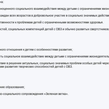
на:
олноценного социального взаимодействия между детьми с ограничениями жиз
раждан всех возрастов в добровольное участие в социально значимых действи
твенности к проблемам детей с ограниченными возможностями здоровья.
остей, социальных компетенций детей с ОВЗ и обычно развитых свертстников
ного отношения к детям с особенностями развития;
ть социальное взаимодействие между детьми с ограничениями жизнедеятель
ствие в решении актуальных, социально значимых проблем особых детей чер
ми развития творческих способностей детей с ОВЗ.
ние образования;
ко-социального сопровождения «Зеленая ветка».