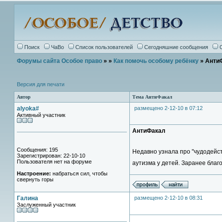
Поиск
ЧаВо
Список пользователей
Сегодняшние сообщения
Форумы сайта Особое право
»
»
Как помочь особому ребёнку
» Анти
Версия для печати
Автор
Тема АнтиФакал
alyoka#
размещено 2-12-10 в 07:12
Активный участник
АнтиФакал
Сообщения: 195
Недавно узнала про "чудодейс
Зарегистрирован: 22-10-10
Пользователя нет на форуме
аутизма у детей. Заранее благ
Настроение:
набраться сил, чтобы
свернуть горы
Галина
размещено 2-12-10 в 08:31
Заслуженный участник