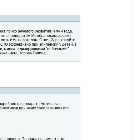
а психо речевого развития) ему 4 года.
ь их с препоратом Мембраносом эффект
емать с Антифакалом. Ответ Здравствуйте,
ТО эффективно при эпилепсии у детей, в
ми, с инвалидизирующими "побочными"
важением, Норова Галина.
оподробнее о препарате Антифакал.
фкективен при каких заболеваниях его
 не прошел. Препарат не имеет пока