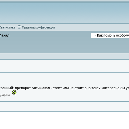
Статистика
Правила конференции
Факал
твенный" препарат АнтиФакал - стоит или не стоит оно того? Интересно бы 
одарна.