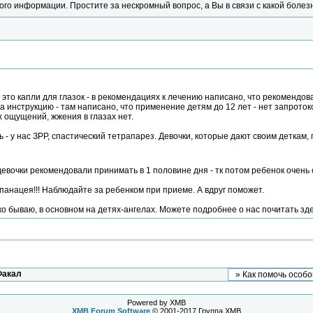
ного информации. Простите за нескромный вопрос, а Вы в связи с какой бол
 это капли для глазок - в рекомендациях к лечению написано, что рекомендо
а инструкцию - там написано, что применение детям до 12 лет - нет запроток
 ощущений, жжения в глазах нет.
- у нас ЗРР, спастический тетрапарез. Девочки, которые дают своим деткам, го
вочки рекомендовали принимать в 1 половине дня - тк потом ребенок очень
 панацея!!! Наблюдайте за ребенком при приеме. А вдруг поможет.
дко бываю, в основном на детях-ангелах. Можете подробнее о нас почитать зд
Факал
Powered by XMB
XMB
Forum Software
© 2001-2017 Группа XMB