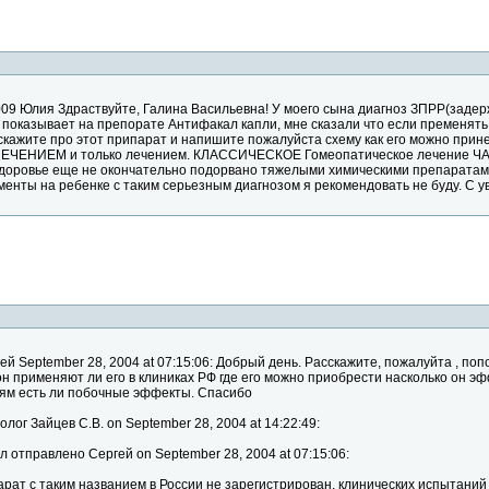
09 Юлия Здраствуйте, Галина Васильевна! У моего сына диагноз ЗПРР(задержк
показывает на препорате Антифакал капли, мне сказали что если пременят
скажите про этот припарат и напишите пожалуйста схему как его можно прин
ЛЕЧЕНИЕМ и только лечением. КЛАССИЧЕСКОЕ Гомеопатическое лечение ЧАС
 здоровье еще не окончательно подорвано тяжелыми химическими препарата
енты на ребенке с таким серьезным диагнозом я рекомендовать не буду. С у
гей September 28, 2004 at 07:15:06: Добрый день. Расскажите, пожалуйта , п
н применяют ли его в клиниках РФ где его можно приобрести насколько он эф
ям есть ли побочные эффекты. Спасибо
олог Зайцев С.В. on September 28, 2004 at 14:22:49:
л отправлено Сергей on September 28, 2004 at 07:15:06:
рат с таким названием в России не зарегистрирован, клинических испытаний