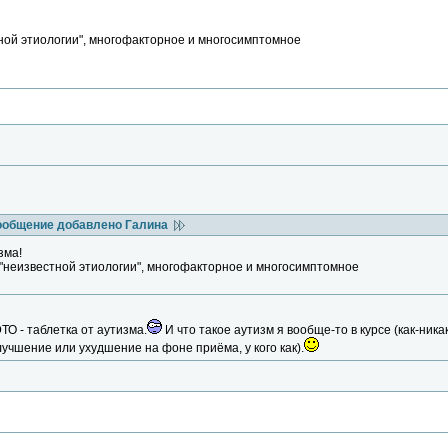
ной этиологии", многофакторное и многосимптомное
ообщение добавлено Галина
зма!
"неизвестной этиологии", многофакторное и многосимптомное
ЭТО - таблетка от аутизма.
И что такое аутизм я вообще-то в курсе (как-ника
чшение или ухудшение на фоне приёма, у кого как).