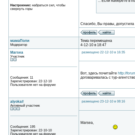
... Если наберете в п
Настроение:
набраться сил, чтобы
свернуть горы
Спасибо, Вы правы, допустила 
мамаПоли
Тема перемещена
Модератор
4-12-10 в 18:47
Marsea
размещено 22-12-10 в 16:35
Участник
Вот, здесь почитайте
http://for
договаривалась с тур-агентств
Сообщения: 11
Зарегистрирован: 22-12-10
Пользователя нет на форуме
alyoka#
размещено 23-12-10 в 08:16
Активный участник
Marsea,
Сообщения: 195
Зарегистрирован: 22-10-10
Пользователя нет на форуме