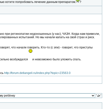
езнью хотите попробовать лечение данным препаратом.
?
вано при ретинопатии недоношенных (у нас), ЧАЗН. Когда нам привезли,
олированных испытаний. Но мы начали капать на свой страх и риск.
ворят, что начали говорить. Кто-то (с эпи) - говорит, что приступы
 сильно возбуждался
и невозможно было уложить спать.
есь
http://forum.detiangeli.ru/index.php?topic=23563.0