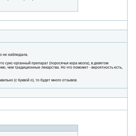
го не наблюдала.
это суис-органный препарат (поросячья кора мозга), в девятом
о, чем традиционные лекарства. Но что поможет - вероятность есть,
ильно (с буквой о), то будет много отзывов.