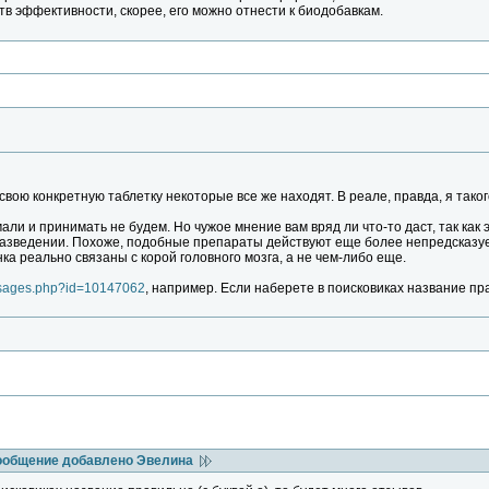
тв эффективности, скорее, его можно отнести к биодобавкам.
свою конкретную таблетку некоторые все же находят. В реале, правда, я тако
али и принимать не будем. Но чужое мнение вам вряд ли что-то даст, так как 
азведении. Похоже, подобные препараты действуют еще более непредсказуем
а реально связаны с корой головного мозга, а не чем-либо еще.
ssages.php?id=10147062
, например. Если наберете в поисковиках название прав
ообщение добавлено Эвелина