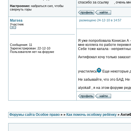
спасибо за ссылку
, очень м
Настроение:
набраться сил, чтобы
свернуть горы
Marsea
размещено 24-12-10 в 14:57
Участник
Я уже попробовала Конисан А -
мне коллега по работе перевел
Сообщения: 11
Зарегистрирован: 22-12-10
Себе тоже капала - неприятных
Пользователя нет на форуме
Антифокал хочу только заказать 
участились
Еще некоторые де
Не забывайте, что это БАД. Не
alyoka# , я на этом форуме ре
Форумы сайта Особое право
»
»
Как помочь особому ребёнку
» Анти