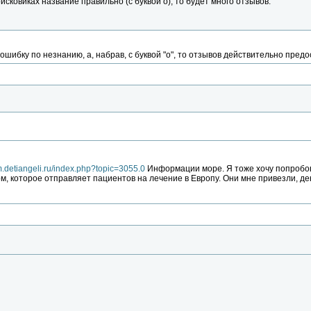
оисковиках название правильно (с буквой о), то будет много отзывов.
ошибку по незнанию, а, набрав, с буквой "о", то отзывов действительно предо
um.detiangeli.ru/index.php?topic=3055.0
Информации море. Я тоже хочу попробова
ом, которое отправляет пациентов на лечение в Европу. Они мне привезли, де