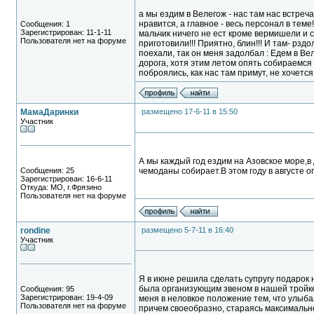
а мы ездим в Велегож - нас там нас встреча
нравится, а главное - весь персонал в теме
Сообщения: 1
Зарегистрирован: 11-1-11
мальчик ничего не ест кроме вермишели и с
Пользователя нет на форуме
приготовили!!! Приятно, блин!!! И там- рзд
поехали, так он меня задолбал : Едем в Вел
дорога, хотя этим летом опять собираемся с
поброялись, как нас там примут, не хочется
МамаДаринки
размещено 17-6-11 в 15:50
Участник
А мы каждый год ездим на Азовское море,в
Сообщения: 25
чемоданы собирает.В этом году в августе 
Зарегистрирован: 16-6-11
Откуда: МО, г.Фрязино
Пользователя нет на форуме
rondine
размещено 5-7-11 в 16:40
Участник
Я в июне решила сделать супругу подарок 
была организующим звеном в нашей тройке).
Сообщения: 95
Зарегистрирован: 19-4-09
меня в неловкое положение тем, что улыба
Пользователя нет на форуме
причем своеобразно, стараясь максимально