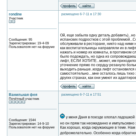
rondine
размещено 6-7-11 в 17:30
Участник
Ой, еще забыла одну деталь добавить)...но
испанских подростков с этой проблемой..
Сообщения: 95
Зарегистрирован: 19-4-09
обслуживали в ресторане, никто над ними н
Пользователя нет на форуме
как воспитательницы направляли их в лифт 
нажать и номер их комнаты, в противном сл
было подождать, но одна из сопровождающих
лифт, ЕСЛИ ХОТИТЕ...может, им приходилос
уточнение прямо по сердцу резануло болью.
выходить раньше..когда лифт остановился н
самостоятельно....мне осталось лишь тихо
других странах, как они умеют их адаптиров
Ванильная фея
размещено 6-7-11 в 17:51
Почётный участник
у меня Даня в поезде хлопал ладошкой 
Сообщения: 1544
но он прям так неожиданно и импульсивно
Зарегистрирован: 14-9-10
Пользователя нет на форуме
Как хорошо, когда окружающие в теме. Нам 
доброжелательно. Особенно когда обратно 