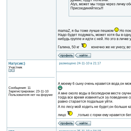
думаю, будут полезны.
Alys, может мы тогда через личку 
Присоединяйтесь!!!
mamaZ, я бы тоже лучше пешком
Но пок
Надо будет подумать, может хотя бы в одну
нибудь группе и идти с ней. Но это в личке 
Галина, 50 кг
конечно же не унесу, во
Натусик:)
размещено 24-11-10 в 21:17
Участник
А моему 6 сыну очень нравится вода,он мож
Сообщения: 11
Зарегистрирован: 23-11-10
А мне около воды в безлюдном месте скучно
Пользователя нет на форуме
тогда все время извиняться за поведение 
равно старается подальше уйти.
А по лесу мой ходить не будет,он больше ка
лицо
,только с горки ему нравится бег