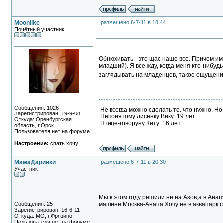
Moonlike
размещено 6-7-11 в 18:44
Почётный участник
Обнюхивать - это щас наше все. Причем им
младший). Я все жду, когда меня кто-нибудь
заглядывать на младенцев, такое ощущени
Сообщения: 1026
Не всегда можно сделать то, что нужно. Но
Зарегистрирован: 19-9-08
Непонятому лисенку Вику: 19 лет
Откуда: Оренбургская
Птице-говоруну Киту: 16 лет
область, г.Орск
Пользователя нет на форуме
Настроение:
спать хочу
МамаДаринки
размещено 6-7-11 в 20:30
Участник
Мы в этом году решили не на Азов,а в Ана
Сообщения: 25
машине Москва-Анапа.Хочу её в аквапарк 
Зарегистрирован: 16-6-11
Откуда: МО, г.Фрязино
Пользователя нет на форуме