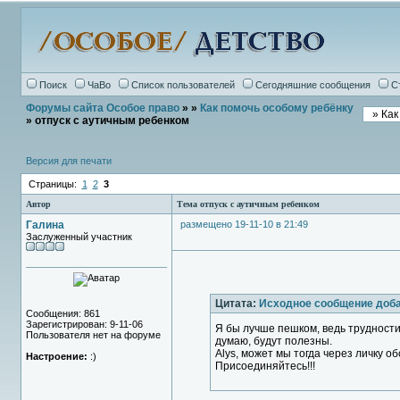
Поиск
ЧаВо
Список пользователей
Сегодняшние сообщения
С
Форумы сайта Особое право
»
»
Как помочь особому ребёнку
» отпуск с аутичным ребенком
Версия для печати
Страницы:
1
2
3
Автор
Тема отпуск с аутичным ребенком
Галина
размещено 19-11-10 в 21:49
Заслуженный участник
Цитата:
Исходное сообщение до
Сообщения: 861
Зарегистрирован: 9-11-06
Я бы лучше пешком, ведь трудности
Пользователя нет на форуме
думаю, будут полезны.
Alys, может мы тогда через личку 
Настроение:
:)
Присоединяйтесь!!!