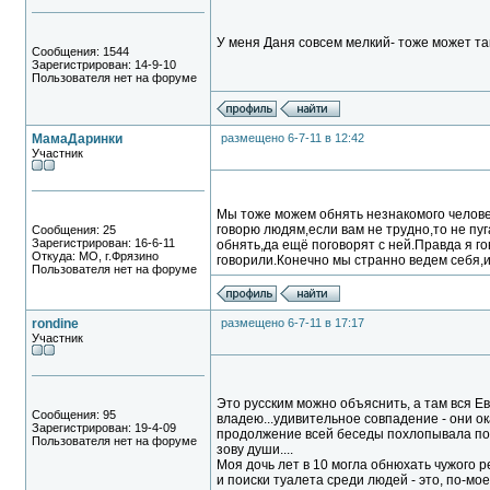
У меня Даня совсем мелкий- тоже может т
Сообщения: 1544
Зарегистрирован: 14-9-10
Пользователя нет на форуме
МамаДаринки
размещено 6-7-11 в 12:42
Участник
Мы тоже можем обнять незнакомого челове
говорю людям,если вам не трудно,то не пуг
Сообщения: 25
Зарегистрирован: 16-6-11
обнять,да ещё поговорят с ней.Правда я го
Откуда: МО, г.Фрязино
говорили.Конечно мы странно ведем себя,
Пользователя нет на форуме
rondine
размещено 6-7-11 в 17:17
Участник
Это русским можно объяснить, а там вся Ев
Сообщения: 95
владею...удивительное совпадение - они ок
Зарегистрирован: 19-4-09
продолжение всей беседы похлопывала по ру
Пользователя нет на форуме
зову души....
Моя дочь лет в 10 могла обнюхать чужого р
и поиски туалета среди людей - это, по-мое