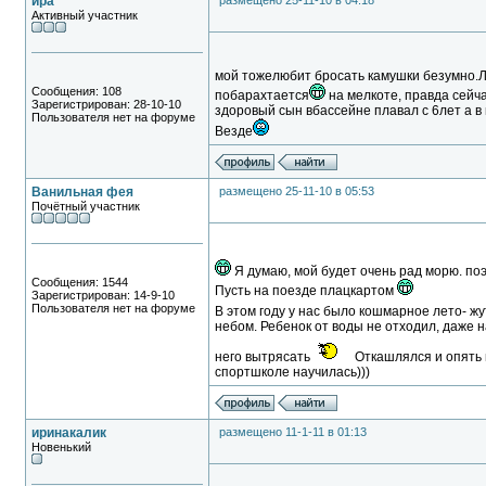
ира
размещено 25-11-10 в 04:18
Активный участник
мой тожелюбит бросать камушки безумно.Лу
Сообщения: 108
побарахтается
на мелкоте, правда сейча
Зарегистрирован: 28-10-10
здоровый сын вбассейне плавал с 6лет а в 
Пользователя нет на форуме
Везде
Ванильная фея
размещено 25-11-10 в 05:53
Почётный участник
Я думаю, мой будет очень рад морю. поэ
Сообщения: 1544
Пусть на поезде плацкартом
Зарегистрирован: 14-9-10
Пользователя нет на форуме
В этом году у нас было кошмарное лето- ж
небом. Ребенок от воды не отходил, даже 
него вытрясать
Откашлялся и опять 
спортшколе научилась)))
иринакалик
размещено 11-1-11 в 01:13
Новенький