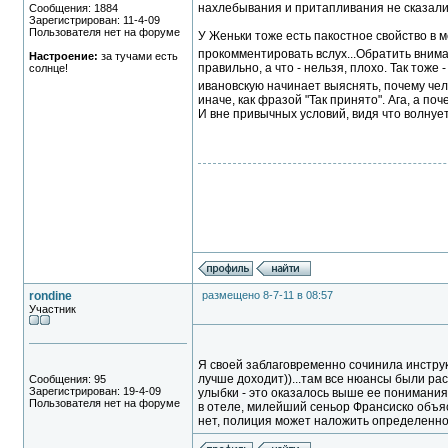
нахлебывания и притапливания не сказалис
Сообщения: 1884
Зарегистрирован: 11-4-09
Пользователя нет на форуме
У Женьки тоже есть пакостное свойство в м
прокомментировать вслух...Обратить внима
Настроение:
за тучами есть
правильно, а что - нельзя, плохо. Так тоже 
солнце!
ивановскую начинает выяснять, почему чело
иначе, как фразой "Так принято". Ага, а поч
И вне привычных условий, видя что волнует
rondine
размещено 8-7-11 в 08:57
Участник
Я своей заблаговременно сочинила инструк
лучше доходит))...там все нюансы были расп
Сообщения: 95
Зарегистрирован: 19-4-09
улыбки - это оказалось выше ее понимания)
Пользователя нет на форуме
в отеле, милейший сеньор Франсиско объясн
нет, полиция может наложить определенное