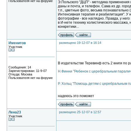
Пользователя нет на форуме
Э.Польского "ДЦП" - методика применения 
даны и почта, и телефон. Сама из др. горо
т.п., цветные фото, весьма познавательно (
Интенсивная терапия и реабилитация". У н
фотографии - все наглядно. Правда, у нег
в И-нете технику холистического массажа, 
конкретики...
Именитов
размещено 19-12-07 в 16:14
Участник
В издательстве Теревинф есть 2 книги по р
Сообщения: 14
Зарегистрирован: 11-9-07
Н.Финни "Ребенок с церебральным парали
Откуда: Москва
Пользователя нет на форуме
Р. Хольц "Помощь детям с церебральным п
надеюсь это поможет
Лена23
размещено 25-12-07 в 12:57
Участник