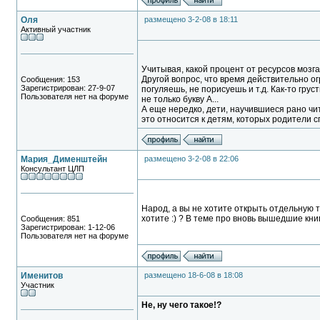
Оля
размещено 3-2-08 в 18:11
Активный участник
Учитывая, какой процент от ресурсов мозга
Другой вопрос, что время действительно ог
Сообщения: 153
Зарегистрирован: 27-9-07
погуляешь, не порисуешь и т.д. Как-то гру
Пользователя нет на форуме
не только букву А...
А еще нередко, дети, научившиеся рано чит
это относится к детям, которых родители с
Мария_Дименштейн
размещено 3-2-08 в 22:06
Консультант ЦЛП
Народ, а вы не хотите открыть отдельную 
хотите :) ? В теме про вновь вышедшие кн
Сообщения: 851
Зарегистрирован: 1-12-06
Пользователя нет на форуме
Именитов
размещено 18-6-08 в 18:08
Участник
Не, ну чего такое!?