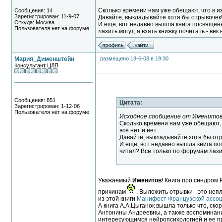
Сколько времени нам уже обещают, что в изд
Сообщения: 14
Зарегистрирован: 11-9-07
Давайте, выкладывайте хотя бы отрывочек
Откуда: Москва
И ещё, вот недавно вышла книга посвящён
Пользователя нет на форуме
лазить могут, а взять книжку почитать - век
Мария_Дименштейн
размещено 18-6-08 в 19:30
Консультант ЦЛП
Сообщения: 851
Цитата:
Зарегистрирован: 1-12-06
Пользователя нет на форуме
Исходное сообщение от Именито
Сколько времени нам уже обещают, ч
всё нет и нет.
Давайте, выкладывайте хотя бы от
И ещё, вот недавно вышла книга п
читал? Все только по форумам лазить
Уважаемый
Именитов
! Книга про синдром
причинам
. Выложить отрывки - это неп
из этой книги
Манифест Французской ассоц
А книга А.А.Цыганок вышла только что, ско
Антонины Андреевны, а также воспоминания
интересующимся нейропсихологией и ее пра