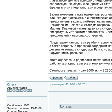
главы, посвященные психолого-педагогиче
сопровождению людей с синдромом Ретта,
французскими специалистами и родителям
В книгу включены также материалы российс
Клинико-диагностические и генетические а
представлены в кратком обзоре, написанн
Ермолаевым. В части «Взгляд из Коврова» 
Марины Ивановой – мамы девочки с синдро
литературным талантом описана жизнь сем
преодолений и настоящих открытий.
Представленная система реабилитационны
а также социально-правовой поддержки мо
детьми не только с синдромом Ретта, но и
нарушениями развития.
Книга адресована родителям, психологам, 
работникам, юристам и всем, кого волную
Стоимость печати, тираж 2000 экз. – 252 00
Ольга
размещено 11-9-08 в 08:52
Администратор
Сообщения: 1081
Цитата:
Зарегистрирован: 15-11-06
Откуда: Москва