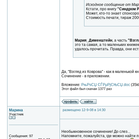
Исходное сообщение от Ма
Кстати, про книгу
"Синдром Р
Может, кто-то знает спонсоров
Стоимость печати, тираж 2000
Мария_Дименштейн
, а часть
"Взгл
это та самая, а то маленьких книж
удалось прочитать. Правда, они ест
Да, "Взгляд из Коврова" - как в маленькой
Сочинение - в приложении.
Вложение:
РњРѕСЏ СЃРµРјСЊСЏ.doc
(35k
Этот файл был скачан 1377 раз
Марина
размещено 12-9-08 в 14:30
Участник
Необыкновенное сочинение! До слез...
Напомните, пожалуйста, где можно найти
Сообщения: 97