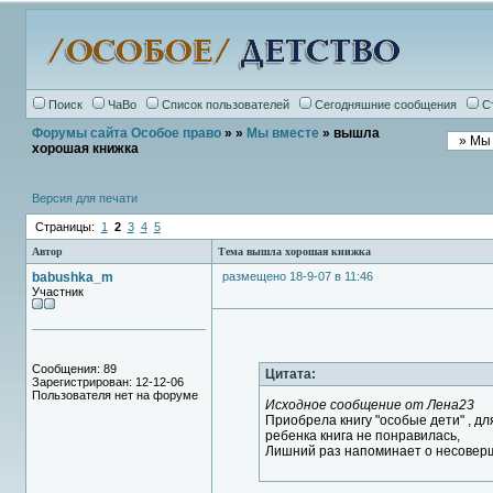
Поиск
ЧаВо
Список пользователей
Сегодняшние сообщения
С
Форумы сайта Особое право
»
»
Мы вместе
» вышла
хорошая книжка
Версия для печати
Страницы:
1
2
3
4
5
Автор
Тема вышла хорошая книжка
babushka_m
размещено 18-9-07 в 11:46
Участник
Сообщения: 89
Цитата:
Зарегистрирован: 12-12-06
Пользователя нет на форуме
Исходное сообщение от Лена23
Приобрела книгу "особые дети" , дл
ребенка книга не понравилась,
Лишний раз напоминает о несоверш