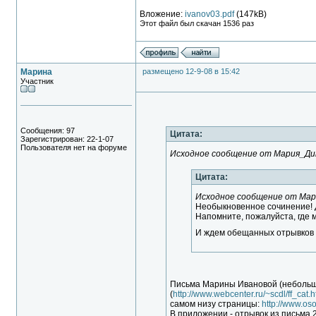
Вложение:
ivanov03.pdf
(147kB)
Этот файл был скачан 1536 раз
Марина
размещено 12-9-08 в 15:42
Участник
Сообщения: 97
Цитата:
Зарегистрирован: 22-1-07
Пользователя нет на форуме
Исходное сообщение от Мария_Д
Цитата:
Исходное сообщение от Ма
Необыкновенное сочинение! Д
Напомните, пожалуйста, где
И ждем обещанных отрывков 
Письма Марины Ивановой (небольша
(
http://www.webcenter.ru/~scdl/ff_cat.
самом низу страницы:
http://www.oso
В приложении - отрывок из письма 2