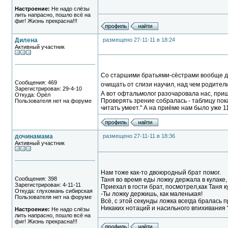
Настроение:
Не надо слёзы
лить напрасно, пошло всё на
фиг! Жизнь прекрасна!!!
Дилена
размещено 27-11-11 в 18:24
Активный участник
Со старшими братьями-сёстрами вообще де
Сообщения: 469
очищать от слизи научил, над чем родители
Зарегистрирован: 29-4-10
А вот офтальмолог разочаровала нас, пришл
Откуда: Орёл
Проверять зрение собралась - таблицу пока
Пользователя нет на форуме
читать умеет." А на приёме нам было уже 1
дочинамама
размещено 27-11-11 в 18:36
Активный участник
Нам тоже как-то двоюродный брат помог.
Сообщения: 398
Таня во время еды ложку держала в кулаке, 
Зарегистрирован: 4-11-11
Приехал в гости брат, посмотрел,как Таня к
Откуда: глухомань сибирская
-Ты ложку держишь, как маленькая!
Пользователя нет на форуме
Всё, с этой секунды ложка всегда бралась 
Никаких нотаций и насильного впихивания "
Настроение:
Не надо слёзы
лить напрасно, пошло всё на
фиг! Жизнь прекрасна!!!