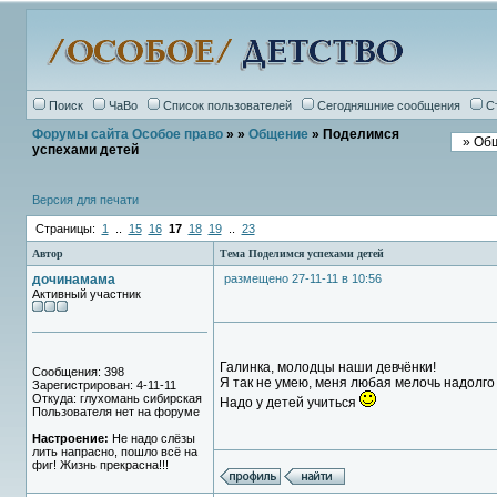
Поиск
ЧаВо
Список пользователей
Сегодняшние сообщения
С
Форумы сайта Особое право
»
»
Общение
» Поделимся
успехами детей
Версия для печати
Страницы:
1
..
15
16
17
18
19
..
23
Автор
Тема Поделимся успехами детей
дочинамама
размещено 27-11-11 в 10:56
Активный участник
Галинка, молодцы наши девчёнки!
Сообщения: 398
Я так не умею, меня любая мелочь надолго 
Зарегистрирован: 4-11-11
Откуда: глухомань сибирская
Надо у детей учиться
Пользователя нет на форуме
Настроение:
Не надо слёзы
лить напрасно, пошло всё на
фиг! Жизнь прекрасна!!!