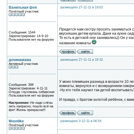
Ванильная фея
размещено 27-11-11 в 19:02
Почётный участник
Придется нам сестру просить заниматься с
Сообщения: 1544
вкусняшек детям купила. Даня на кухне сидит
Зарегистрирован: 14-9-10
То есть в детской они занимались)) Он у на
Пользователя нет на форуме
название комнаты
дочинамама
размещено 27-11-11 в 19:32
Активный участник
У моих племяшек разница в возрасте 10 ле
Сообщения: 398
комнаты, вернулся и с возмущением говори
Зарегистрирован: 4-11-11
-Ну кто тебя научил так детей воспитывать
Откуда: глухомань сибирская
Пользователя нет на форуме
И правда, с братом-золотой ребёнок, с ма
Настроение:
Не надо слёзы
лить напрасно, пошло всё на
фиг! Жизнь прекрасна!!!
Moonlike
размещено 3-12-11 в 06:54
Почётный участник