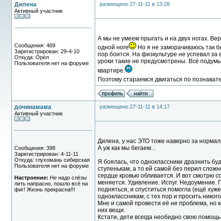
Дилена
размещено 27-11-11 в 13:28
Активный участник
А мы не умеем прыгать и на двух ногах. Ве
Сообщения: 469
одной ноге
Но я не заморачиваюсь так бы
Зарегистрирован: 29-4-10
пор боится. На физкультуре не успевал за
Откуда: Орёл
уроки такие не предусмотрены. Всё подумыв
Пользователя нет на форуме
квартире.
Поэтому стараемся двигаться по познават
дочинамама
размещено 27-11-11 в 14:17
Активный участник
Дилена, у нас ЭТО тоже наверно за нормал
А уж как мы бегаем...
Сообщения: 398
Зарегистрирован: 4-11-11
Откуда: глухомань сибирская
Я боялась, что одноклассники дразнить буд
Пользователя нет на форуме
ступенькам, а то ей самой без перил сложн
сердце кровью обливается. И вот смотрю со
Настроение:
Не надо слёзы
меняется. Удивление. Испуг. Недоумение. П
лить напрасно, пошло всё на
подняться, и спуститься помогла (ещё хуже
фиг! Жизнь прекрасна!!!
одноклассникам, с тех пор и просить никог
Мне и самой провести её не проблема, но 
них вещи.
Кстати, дети всегда необидно свою помощь 