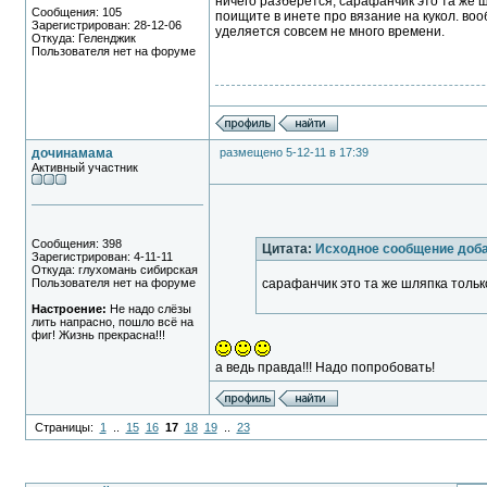
ничего разберется, сарафанчик это та же 
Сообщения: 105
поищите в инете про вязание на кукол. воо
Зарегистрирован: 28-12-06
уделяется совсем не много времени.
Откуда: Геленджик
Пользователя нет на форуме
дочинамама
размещено 5-12-11 в 17:39
Активный участник
Сообщения: 398
Цитата:
Исходное сообщение доб
Зарегистрирован: 4-11-11
Откуда: глухомань сибирская
Пользователя нет на форуме
сарафанчик это та же шляпка тольк
Настроение:
Не надо слёзы
лить напрасно, пошло всё на
фиг! Жизнь прекрасна!!!
а ведь правда!!! Надо попробовать!
Страницы:
1
..
15
16
17
18
19
..
23