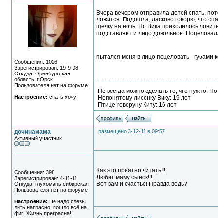
Вчера вечером отправила детей спать, пото
ложится. Подошла, ласково говорю, что спа
щечку на ночь. Но Вика приходилось ловить
подставляет и лицо довольное. Поцеловала,
пытался меня в лицо поцеловать - губами 
Сообщения: 1026
Зарегистрирован: 19-9-08
Откуда: Оренбургская
область, г.Орск
Пользователя нет на форуме
Не всегда можно сделать то, что нужно. Но
Настроение:
спать хочу
Непонятому лисенку Вику: 19 лет
Птице-говоруну Киту: 16 лет
дочинамама
размещено 3-12-11 в 09:57
Активный участник
Как это приятно читать!!!
Сообщения: 398
Любит маму сынок!!!
Зарегистрирован: 4-11-11
Вот вам и счастье! Правда ведь?
Откуда: глухомань сибирская
Пользователя нет на форуме
Настроение:
Не надо слёзы
лить напрасно, пошло всё на
фиг! Жизнь прекрасна!!!