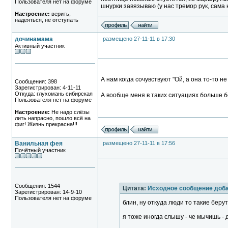
Пользователя нет на форуме
шнурки завязываю (у нас тремор рук, сама 
Настроение:
верить,
надеяться, не отступать
дочинамама
размещено 27-11-11 в 17:30
Активный участник
А нам когда сочувствуют "Ой, а она то-то н
Сообщения: 398
Зарегистрирован: 4-11-11
Откуда: глухомань сибирская
А вообще меня в таких ситуациях больше бе
Пользователя нет на форуме
Настроение:
Не надо слёзы
лить напрасно, пошло всё на
фиг! Жизнь прекрасна!!!
Ванильная фея
размещено 27-11-11 в 17:56
Почётный участник
Сообщения: 1544
Цитата:
Исходное сообщение доба
Зарегистрирован: 14-9-10
Пользователя нет на форуме
блин, ну откуда люди то такие бер
я тоже иногда слышу - че мычишь -