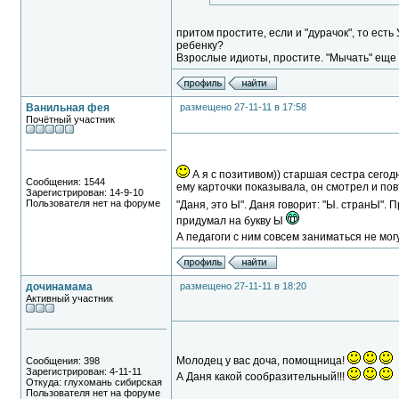
притом простите, если и "дурачок", то есть
ребенку?
Взрослые идиоты, простите. "Мычать" еще 
Ванильная фея
размещено 27-11-11 в 17:58
Почётный участник
А я с позитивом)) старшая сестра сегод
Сообщения: 1544
ему карточки показывала, он смотрел и пов
Зарегистрирован: 14-9-10
Пользователя нет на форуме
"Даня, это Ы". Даня говорит: "Ы. странЫ".
придумал на букву Ы
А педагоги с ним совсем заниматься не мог
дочинамама
размещено 27-11-11 в 18:20
Активный участник
Молодец у вас доча, помощница!
Сообщения: 398
Зарегистрирован: 4-11-11
А Даня какой сообразительный!!!
Откуда: глухомань сибирская
Пользователя нет на форуме