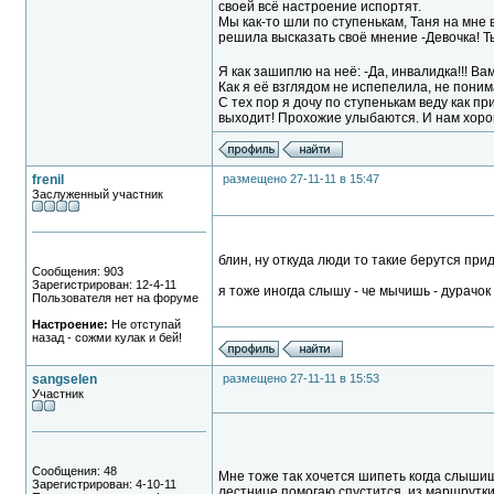
своей всё настроение испортят.
Мы как-то шли по ступенькам, Таня на мне 
решила высказать своё мнение -Девочка! Т
Я как зашиплю на неё: -Да, инвалидка!!! В
Как я её взглядом не испепелила, не поним
С тех пор я дочу по ступенькам веду как пр
выходит! Прохожие улыбаются. И нам хоро
frenil
размещено 27-11-11 в 15:47
Заслуженный участник
блин, ну откуда люди то такие берутся пр
Сообщения: 903
Зарегистрирован: 12-4-11
я тоже иногда слышу - че мычишь - дурачок
Пользователя нет на форуме
Настроение:
Не отступай
назад - сожми кулак и бей!
sangselen
размещено 27-11-11 в 15:53
Участник
Сообщения: 48
Мне тоже так хочется шипеть когда слышишь
Зарегистрирован: 4-10-11
лестнице помогаю спустится, из маршрутки 