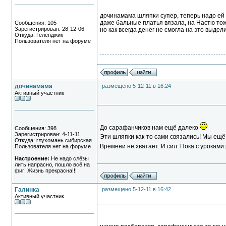
дочинамама шляпки супер, теперь надо ей 
даже бальные платья вязала, на Настю тоже
Сообщения: 105
Зарегистрирован: 28-12-06
но как всегда денег не смогла на это выдел
Откуда: Геленджик
Пользователя нет на форуме
дочинамама
размещено 5-12-11 в 16:24
Активный участник
До сарафанчиков нам ещё далеко
Сообщения: 398
Зарегистрирован: 4-11-11
Эти шляпки как-то сами связались! Мы ещё
Откуда: глухомань сибирская
Времени не хватает. И сил. Пока с урокам
Пользователя нет на форуме
Настроение:
Не надо слёзы
лить напрасно, пошло всё на
фиг! Жизнь прекрасна!!!
Галинка
размещено 5-12-11 в 16:42
Активный участник