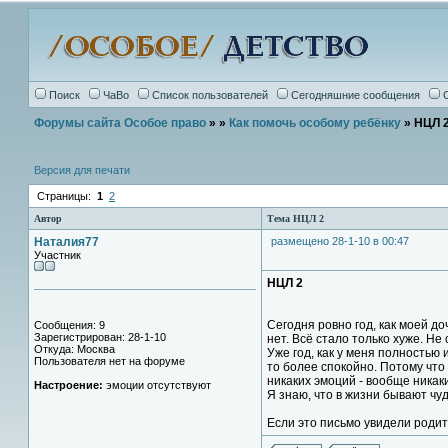
Поиск
ЧаВо
Список пользователей
Сегодняшние сообщения
Форумы сайта Особое право
»
»
Как помочь особому ребёнку
» НЦЛ 
Версия для печати
Страницы:
1
2
Автор
Тема НЦЛ 2
Наталия77
размещено 28-1-10 в 00:47
Участник
НЦЛ 2
Сегодня ровно год, как моей д
Сообщения: 9
Зарегистрирован: 28-1-10
нет. Всё стало только хуже. Не
Откуда: Москва
Уже год, как у меня полностью
Пользователя нет на форуме
то более спокойно. Потому что
никаких эмоций - вообще никаки
Настроение:
эмоции отсутствуют
Я знаю, что в жизни бывают чуд
Если это письмо увидели роди