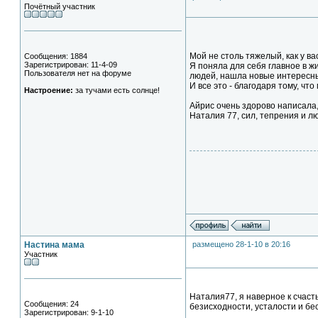
Почётный участник
Мой не столь тяжелый, как у ва
Сообщения: 1884
Зарегистрирован: 11-4-09
Я поняла для себя главное в ж
Пользователя нет на форуме
людей, нашла новые интересные
И все это - благодаря тому, чт
Настроение:
за тучами есть солнце!
Айрис очень здорово написала,
Наталия 77, сил, тепрения и л
Настина мама
размещено 28-1-10 в 20:16
Участник
Наталия77, я наверное к счасть
Сообщения: 24
безисходности, усталости и бес
Зарегистрирован: 9-1-10