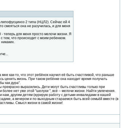
-липофусциноз 2 типа (НЦЛ2). Сейчас ей 4
Зато смеяться она не разучилась, и для меня
 - теперь для меня просто мелочи жизни. Я
 с тем, что происходит с моим ребенком.
 никаких.
че...
не как-то, что этот ребёнок научил её быть счастливой, что раньше
лась ценить жизнь. При таком ребёнке она находит время получать
бы как дура".
 прекрасно выразились. Дети могут быть счастливы только при
более нет уже этой "шелухи ", всё -- мелочи жизни. Найти увлечения.
чем нам, другим детям (курирую работу с детьми-инвалидами в нашей
садике, а вечером и по выходным стараемся быть всей семьёй вместе (в
частливы. Смысл жизни в самой жизни!