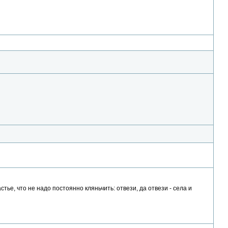
ье, что не надо постоянно кляньчить: отвези, да отвези - села и