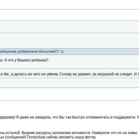
ообщение добавлено Наталия77
е. А что у Вашего ребенка?
и 4м., а делать ни чего не умеем. Голову не держит, за игрушкой не следит. И 
ддержку! Я даже не ожидала, что Вы так быстро откликнитесь и поддержите. Я
нь усталой. Видимо ресурсы организма кончаются. Наверное это из-за зимы. Н
ых сообщений! Попробую сейчас вложить нашу фотку.