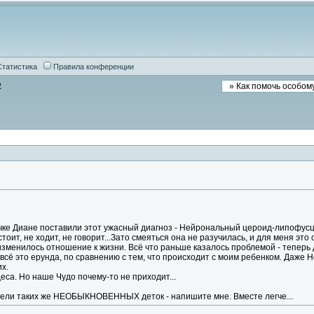
Статистика
Правила конференции
2
очке Диане поставили этот ужасный диагноз - Нейрональный цероид-липофусци
 стоит, не ходит, не говорит...Зато смеяться она не разучилась, и для меня э
 изменилось отношение к жизни. Всё что раньше казалось проблемой - теперь 
 всё это ерунда, по сравнению с тем, что происходит с моим ребенком. Даже 
х.
еса. Но наше Чудо почему-то не приходит...
тели таких же НЕОБЫКНОВЕННЫХ деток - напишите мне. Вместе легче...