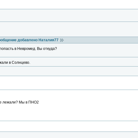
ообщение добавлено Наталия77
попасть в Невромед. Вы откуда?
жали в Солнцево.
Где лежали? Мы в ПНО2