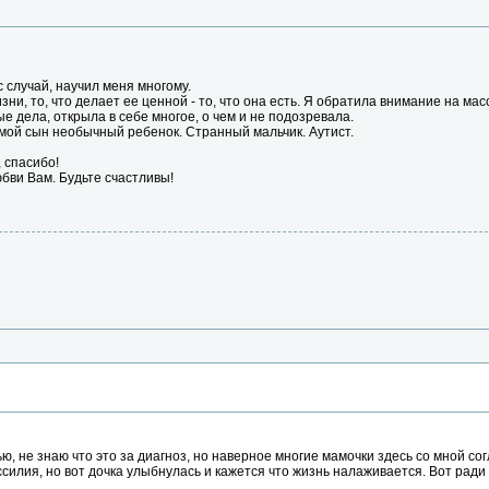
с случай, научил меня многому.
изни, то, что делает ее ценной - то, что она есть. Я обратила внимание на 
 дела, открыла в себе многое, о чем и не подозревала.
о мой сын необычный ребенок. Странный мальчик. Аутист.
 спасибо!
юбви Вам. Будьте счастливы!
ю, не знаю что это за диагноз, но наверное многие мамочки здесь со мной со
силия, но вот дочка улыбнулась и кажется что жизнь налаживается. Вот ради 