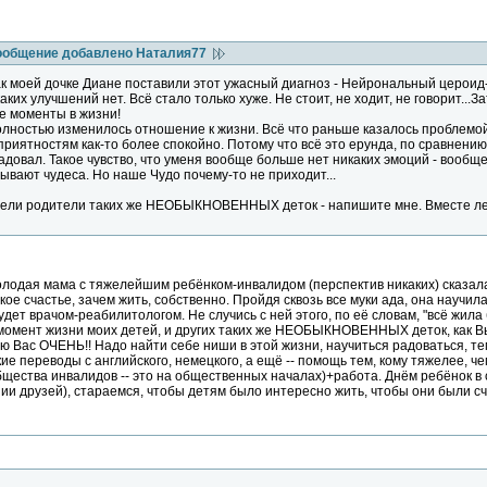
ообщение добавлено Наталия77
как моей дочке Диане поставили этот ужасный диагноз - Нейрональный цероид
аких улучшений нет. Всё стало только хуже. Не стоит, не ходит, не говорит...
е моменты в жизни!
полностью изменилось отношение к жизни. Всё что раньше казалось проблемой
приятностям как-то более спокойно. Потому что всё это ерунда, по сравнению
довал. Такое чувство, что уменя вообще больше нет никаких эмоций - вообще
бывают чудеса. Но наше Чудо почему-то не приходит...
дели родители таких же НЕОБЫКНОВЕННЫХ деток - напишите мне. Вместе лег
одая мама с тяжелейшим ребёнком-инвалидом (перспектив никаких) сказала м
кое счастье, зачем жить, собственно. Пройдя сквозь все муки ада, она научи
ет врачом-реабилитологом. Не случись с ней этого, по её словам, "всё жила 
 момент жизни моих детей, и других таких же НЕОБЫКНОВЕННЫХ деток, как Вы
 Вас ОЧЕНЬ!! Надо найти себе ниши в этой жизни, научиться радоваться, тем 
кие переводы с английского, немецкого, а ещё -- помощь тем, кому тяжелее, 
щества инвалидов -- это на общественных началах)+работа. Днём ребёнок в 
нии друзей), стараемся, чтобы детям было интересно жить, чтобы они были с