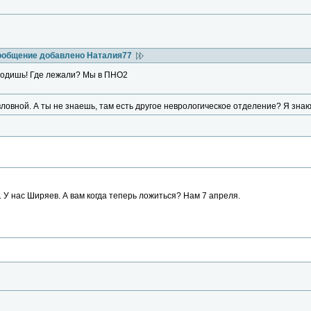
ообщение добавлено Наталия77
е водишь! Где лежали? Мы в ПНО2
овной. А ты не знаешь, там есть другое неврологическое отделение? Я знаю 
. У нас Ширяев. А вам когда теперь ложиться? Нам 7 апреля.