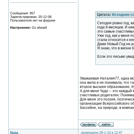
Сообщения: 957
Цитата:
Исходное с
Зарегистрирован: 20-12-08
Пользователя нет на форуме
Сегодня ровно год, 
года 9 месяцев. И ник
Настроение:
Go ahead!
это самые счастливы
Уже год, как у меня 
стала относится к не
Даже Новый Год не ра
Я знаю, что в жизни 
Если это письмо уви
Уважаемая Наталия77, одна мол
она жила и не понимала, что та
второе высшее образование, буд
А для меня Чудо -- это каждый
счастливых родителях. Понимаю
Для меня это поэзия, поэтичес
организации Всероссийского об
бассейне, на природе, в компа
Nata
размещено 28-1-10 в 12:47