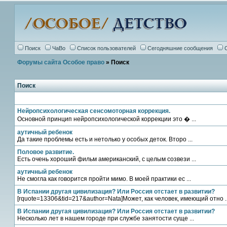
Поиск
ЧаВо
Список пользователей
Сегодняшние сообщения
Форумы сайта Особое право
» Поиск
Поиск
Нейропсихологическая сенсомоторная коррекция.
Основной принцип нейропсихологической коррекции это � ...
аутичный ребенок
Да такие проблемы есть и нетолько у особых деток. Второ ...
Половое развитие.
Есть очень хороший фильм американский, с целым созвези ...
аутичный ребенок
Не смогла как говорится пройти мимо. В моей практики ес ...
В Испании другая цивилизация? Или Россия отстает в развитии?
[rquote=13306&tid=217&author=Nata]Может, как человек, имеющий отно ..
В Испании другая цивилизация? Или Россия отстает в развитии?
Несколько лет в нашем городе при службе занятости суще ...