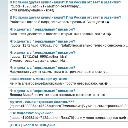
В Испании другая цивилизация? Или Россия отстает в развитии?
[rquote=13205&tid=217&author=oksanka]ну...
хотя шпалоукладчик - вряд ...
В Испании другая цивилизация? Или Россия отстает в развитии?
Работая в школе 8 вида, встечалась с разным. Были дети к� ...
Что делать с "зеркальным" письмом?
Nata- тест делается в начале с открытыми глазами, затем п� ...
Что делать с "зеркальным" письмом?
[rquote=11727&tid=690&author=Nata]Относительно телесно сенсорных ..
Что делать с "зеркальным" письмом?
[rquote=11711&tid=690&author=ktyz]
У моего товарища жена такая. На ...
Что делать с "зеркальным" письмом?
Нарушения у аутят схемы тела я встречала практически у ...
эпиактивность мозга при аутизме
лечить электроэнцефалограмму- просто невозможно, как � ...
Что делать с "зеркальным" письмом?
Леонид Михайлович- не знаю насколько соотносится к это ...
Аутизм - самая страшная болезнь???
[rquote=10830&tid=762&author=Тёминамама]А у меня сны страшные8-0! .
"Не подлежат обучению"
[rquote=11068&tid=712&author=Лена76] если у меня поддвердится ди� ..
[COPY] Блог Л.М.Зельдина