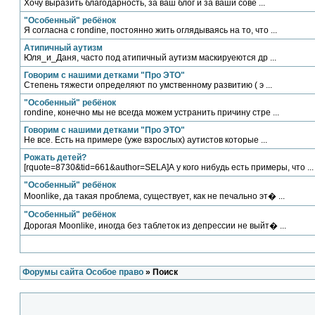
Хочу выразить благодарность, за ваш блог и за ваши сове ...
"Особенный" ребёнок
Я согласна с rondine, постоянно жить оглядываясь на то, что ...
Атипичный аутизм
Юля_и_Даня, часто под атипичный аутизм маскируеются др ...
Говорим с нашими детками "Про ЭТО"
Степень тяжести определяют по умственному развитию ( э ...
"Особенный" ребёнок
rondine, конечно мы не всегда можем устранить причину стре ...
Говорим с нашими детками "Про ЭТО"
Не все. Есть на примере (уже взрослых) аутистов которые ...
Рожать детей?
[rquote=8730&tid=661&author=SELA]А у кого нибудь есть примеры, что ...
"Особенный" ребёнок
Moonlike, да такая проблема, существует, как не печально эт� ...
"Особенный" ребёнок
Дорогая Moonlike, иногда без таблеток из депрессии не выйт� ...
Форумы сайта Особое право
» Поиск