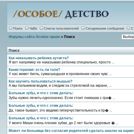
Поиск
ЧаВо
Список пользователей
Сегодняшние сообщения
С
Форумы сайта Особое право
» Поиск
Поиск
Как наказывать ребенка аутиста?
Я вот например не наказываю ребенка специально, просто ...
Канистерапия: есть ли толк?
У нас живет бигль, сумасшедшая в проявлении своих чувс ...
Как научить пользоваться мышью?
А мы пальчиком водим, и следим за стрелочкой на экране, ...
Больные зубы, и что с этим делать:
Зубы нужно лечить-однозначно. Если стоит гниюшка с гра� ...
Больные зубы, и что с этим делать:
Да, такое бывает, это видимо гиперчуствительность к пр� ...
Больные зубы, и что с этим делать:
У моего Миши очень плохие зубки, до 2 лет были здоровые � ...
Может ли больница без согласия родителей сделать анализ на карио