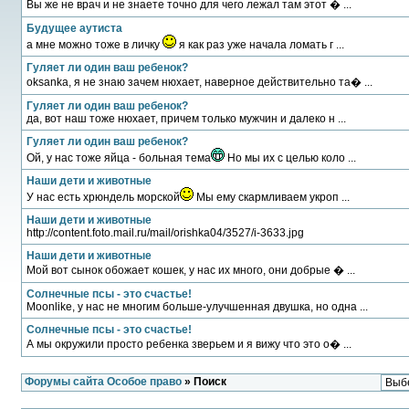
Вы же не врач и не знаете точно для чего лежал там этот � ...
Будущее аутиста
а мне можно тоже в личку
я как раз уже начала ломать г ...
Гуляет ли один ваш ребенок?
oksanka, я не знаю зачем нюхает, наверное действительно та� ...
Гуляет ли один ваш ребенок?
да, вот наш тоже нюхает, причем только мужчин и далеко н ...
Гуляет ли один ваш ребенок?
Ой, у нас тоже яйца - больная тема
Но мы их с целью коло ...
Наши дети и животные
У нас есть хрюндель морской
Мы ему скармливаем укроп ...
Наши дети и животные
http://content.foto.mail.ru/mail/orishka04/3527/i-3633.jpg
Наши дети и животные
Мой вот сынок обожает кошек, у нас их много, они добрые � ...
Солнечные псы - это счастье!
Moonlike, у нас не многим больше-улучшенная двушка, но одна ...
Солнечные псы - это счастье!
А мы окружили просто ребенка зверьем и я вижу что это о� ...
Форумы сайта Особое право
» Поиск