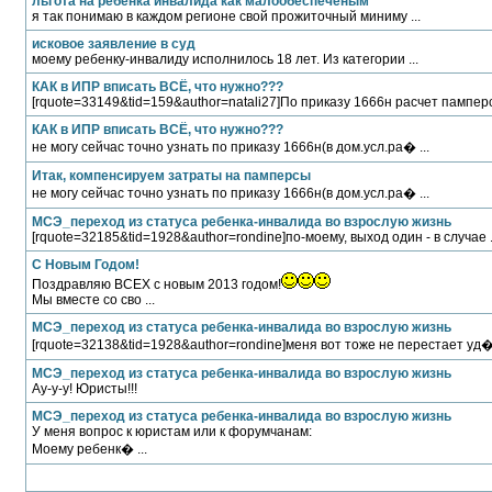
льгота на ребенка инвалида как малообеспеченым
я так понимаю в каждом регионе свой прожиточный миниму ...
исковое заявление в суд
моему ребенку-инвалиду исполнилось 18 лет. Из категории ...
КАК в ИПР вписать ВСЁ, что нужно???
[rquote=33149&tid=159&author=natali27]По приказу 1666н расчет памперс 
КАК в ИПР вписать ВСЁ, что нужно???
не могу сейчас точно узнать по приказу 1666н(в дом.усл.ра� ...
Итак, компенсируем затраты на памперсы
не могу сейчас точно узнать по приказу 1666н(в дом.усл.ра� ...
МСЭ_переход из статуса ребенка-инвалида во взрослую жизнь
[rquote=32185&tid=1928&author=rondine]по-моему, выход один - в случае .
С Новым Годом!
Поздравляю ВСЕХ с новым 2013 годом!
Мы вместе со сво ...
МСЭ_переход из статуса ребенка-инвалида во взрослую жизнь
[rquote=32138&tid=1928&author=rondine]меня вот тоже не перестает уд� 
МСЭ_переход из статуса ребенка-инвалида во взрослую жизнь
Ау-у-у! Юристы!!!
МСЭ_переход из статуса ребенка-инвалида во взрослую жизнь
У меня вопрос к юристам или к форумчанам:
Моему ребенк� ...