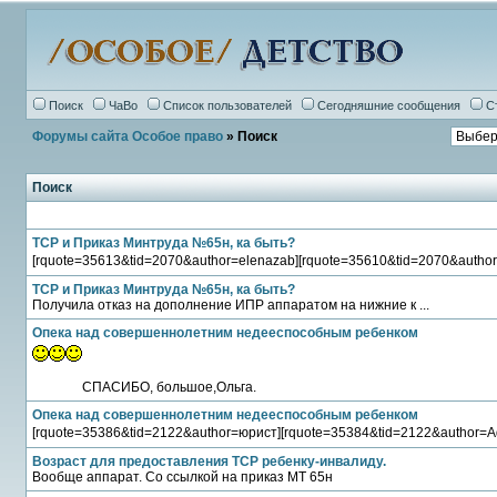
Поиск
ЧаВо
Список пользователей
Сегодняшние сообщения
С
Форумы сайта Особое право
» Поиск
Поиск
ТСР и Приказ Минтруда №65н, ка быть?
[rquote=35613&tid=2070&author=elenazab][rquote=35610&tid=2070&author
ТСР и Приказ Минтруда №65н, ка быть?
Получила отказ на дополнение ИПР аппаратом на нижние к ...
Опека над совершеннолетним недееспособным ребенком
СПАСИБО, большое,Ольга.
Опека над совершеннолетним недееспособным ребенком
[rquote=35386&tid=2122&author=юрист][rquote=35384&tid=2122&author=Aq
Возраст для предоставления ТСР ребенку-инвалиду.
Вообще аппарат. Со ссылкой на приказ МТ 65н