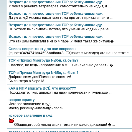
Возраст для предоставления ТСР ребенку-инвалиду.
У меня у ребенка тетрапарез, самостоятельно не ходит, и ...
Возраст для предоставления ТСР ребенку-инвалиду.
Да уж-ж-ж,2 месяца висит моя тема про этот приказ и никто ...
Возраст для предоставления ТСР ребенку-инвалиду.
НЕ хотели выписывать, потому что у меня не ходячий ребе ...
Возраст для предоставления ТСР ребенку-инвалиду.
Это как Вам выписали в ИПр 4 пары.У меня такая же ситуац� ...
Список неприятных для нас вопросов
[rquote=34947&tid=469&author=ALEX]какая я молодец что нашла этот с ...
ТСР и Приказ Минтруда №65н, ка быть?
Спасибо, но ведь направление в МСЭ изначально делает Л� ...
ТСР и Приказ Минтруда №65н, ка быть?
Доброго всем дня!Помогите советом!
Была вчера в бюро М ...
КАК в ИПР вписать ВСЁ, что нужно???
Подскажите, пжл, аппарат на нижн.конечности и туловище ...
вопрос юристу
Исковое заявление в суд
моему ребенку-инвалиду исполн ...
исковое заявление в суд
Обидно,второй месяц висит тема и ни какогодвижения! � ...