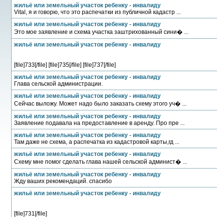
жильё или земельный участок ребенку - инвалиду
Vital, я и говорю, что это распечатки из публичной кадастр ...
жильё или земельный участок ребенку - инвалиду
Это мое заявление и схема участка заштрихованный сини� ...
жильё или земельный участок ребенку - инвалиду
[file]733[/file] [file]735[/file] [file]737[/file]
жильё или земельный участок ребенку - инвалиду
Глава сельской администрации.
жильё или земельный участок ребенку - инвалиду
Сейчас выложу. Может надо было заказать схему этого уч� ...
жильё или земельный участок ребенку - инвалиду
Заявление подавала на предоставление в аренду. Про пре ...
жильё или земельный участок ребенку - инвалиду
Там даже не схема, а распечатка из кадастровой карты,гд ...
жильё или земельный участок ребенку - инвалиду
Схему мне помог сделать глава нашей сельской админист� ...
жильё или земельный участок ребенку - инвалиду
Жду ваших рекомендаций. спасибо
жильё или земельный участок ребенку - инвалиду
[file]731[/file]