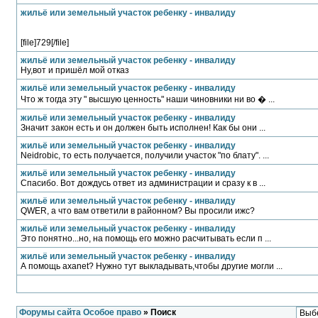
жильё или земельный участок ребенку - инвалиду
[file]729[/file]
жильё или земельный участок ребенку - инвалиду
Ну,вот и пришёл мой отказ
жильё или земельный участок ребенку - инвалиду
Что ж тогда эту " высшую ценность" наши чиновники ни во � ...
жильё или земельный участок ребенку - инвалиду
Значит закон есть и он должен быть исполнен! Как бы они ...
жильё или земельный участок ребенку - инвалиду
Neidrobic, то есть получается, получили участок "по блату". ...
жильё или земельный участок ребенку - инвалиду
Спасибо. Вот дождусь ответ из администрации и сразу к в ...
жильё или земельный участок ребенку - инвалиду
QWER, а что вам ответили в районном? Вы просили ижс?
жильё или земельный участок ребенку - инвалиду
Это понятно...но, на помощь его можно расчитывать если п ...
жильё или земельный участок ребенку - инвалиду
А помощь axanet? Нужно тут выкладывать,чтобы другие могли ...
Форумы сайта Особое право
» Поиск