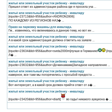
жильё или земельный участок ребенку - инвалиду
Пришел ответ из администрации района где я просила уча ...
жильё или земельный участок ребенку - инвалиду
[rquote=23713&tid=956&author=ANDRON2806]
ПО КАЖДОМУ ИЗ РЕГИОНОВ НАЗ� ...
Право на парковку машины для инвалида.
Гм... извиняюсь, что вклиниваюсь в данную тему, но вот ин ...
жильё или земельный участок ребенку - инвалиду
А в какой срок администрация должна ответить на заявле ...
жильё или земельный участок ребенку - инвалиду
[rquote=23634&tid=956&author=sveta2000m]лучше в Германию!
[/rq
Л� ...
жильё или земельный участок ребенку - инвалиду
[rquote=23632&tid=956&author=Дочкинамама]Западное направление ...
жильё или земельный участок ребенку - инвалиду
наверное, все-таки мы погорячились с просьбой предоста ...
жильё или земельный участок ребенку - инвалиду
Вот интересует, а в какой срок должен прийти ответ от а� ...
жильё или земельный участок ребенку - инвалиду
[rquote=23420&tid=956&author=diarti]
во гады! никакого аукциона � ...