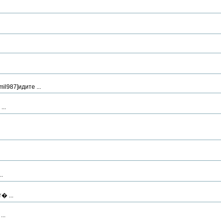
l987]идите ...
..
.
� ...
..