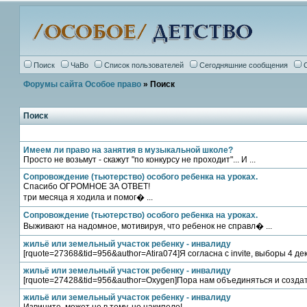
Поиск
ЧаВо
Список пользователей
Сегодняшние сообщения
Форумы сайта Особое право
» Поиск
Поиск
Имеем ли право на занятия в музыкальной школе?
Просто не возьмут - скажут "по конкурсу не проходит"... И ...
Сопровождение (тьютерство) особого ребенка на уроках.
Спасибо ОГРОМНОЕ ЗА ОТВЕТ!
три месяца я ходила и помог� ...
Сопровождение (тьютерство) особого ребенка на уроках.
Выживают на надомное, мотивируя, что ребенок не справл� ...
жильё или земельный участок ребенку - инвалиду
[rquote=27368&tid=956&author=Atira074]Я согласна с invite, выборы 4 дека
жильё или земельный участок ребенку - инвалиду
[rquote=27428&tid=956&author=Oxygen]Пора нам объединяться и создат 
жильё или земельный участок ребенку - инвалиду