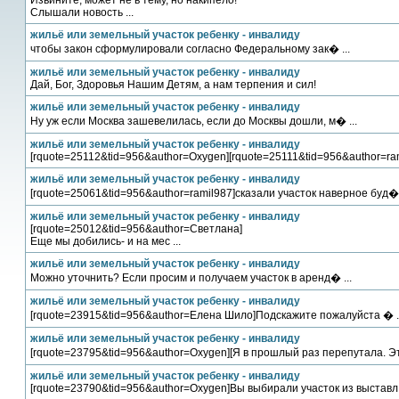
Извините, может не в тему, но накипело!
Слышали новость ...
жильё или земельный участок ребенку - инвалиду
чтобы закон сформулировали согласно Федеральному зак� ...
жильё или земельный участок ребенку - инвалиду
Дай, Бог, Здоровья Нашим Детям, а нам терпения и сил!
жильё или земельный участок ребенку - инвалиду
Ну уж если Москва зашевелилась, если до Москвы дошли, м� ...
жильё или земельный участок ребенку - инвалиду
[rquote=25112&tid=956&author=Oxygen][rquote=25111&tid=956&author=rami
жильё или земельный участок ребенку - инвалиду
[rquote=25061&tid=956&author=ramil987]сказали участок наверное буд� .
жильё или земельный участок ребенку - инвалиду
[rquote=25012&tid=956&author=Светлана]
Еще мы добились- и на мес ...
жильё или земельный участок ребенку - инвалиду
Можно уточнить? Если просим и получаем участок в аренд� ...
жильё или земельный участок ребенку - инвалиду
[rquote=23915&tid=956&author=Елена Шило]Подскажите пожалуйста � ..
жильё или земельный участок ребенку - инвалиду
[rquote=23795&tid=956&author=Oxygen][Я в прошлый раз перепутала. Эт
жильё или земельный участок ребенку - инвалиду
[rquote=23790&tid=956&author=Oxygen]Вы выбирали участок из выставл .