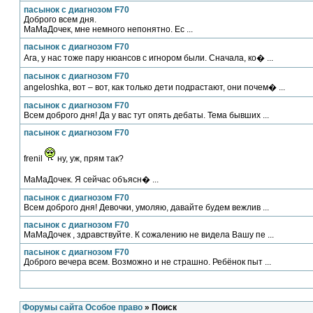
пасынок с диагнозом F70
Доброго всем дня.
МаМаДочек, мне немного непонятно. Ес ...
пасынок с диагнозом F70
Ага, у нас тоже пару нюансов с игнором были. Сначала, ко� ...
пасынок с диагнозом F70
angeloshka, вот – вот, как только дети подрастают, они почем� ...
пасынок с диагнозом F70
Всем доброго дня! Да у вас тут опять дебаты. Тема бывших ...
пасынок с диагнозом F70
frenil
ну, уж, прям так?
МаМаДочек. Я сейчас объясн� ...
пасынок с диагнозом F70
Всем доброго дня! Девочки, умоляю, давайте будем вежлив ...
пасынок с диагнозом F70
МаМаДочек , здравствуйте. К сожалению не видела Вашу пе ...
пасынок с диагнозом F70
Доброго вечера всем. Возможно и не страшно. Ребёнок пыт ...
Форумы сайта Особое право
» Поиск