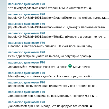
пасынок с диагнозом F70
Что я могу сделать со своей стороны? Мне хочется взять � ...
пасынок с диагнозом F70
[rquote=34714&tid=1901&author=Дилена]Этим детям любовь нужна (да ..
пасынок с диагнозом F70
[rquote=34707&tid=1901&author=мамаТРЕХдочек]: У мальчика есть ма ...
пасынок с диагнозом F70
[rquote=34702&tid=1901&author=ТётяКоли]Конечно агрессия, конечн ...
пасынок с диагнозом F70
Спасибо, я пытаюсь быть сильной. На счёт посещений бабу ...
пасынок с диагнозом F70
Всем здравствуйте. Долго не писала, но регулярно просм� ...
пасынок с диагнозом F70
Здравствуйте. Живинько у вас тут на ветке
. МаМаДочек, ...
пасынок с диагнозом F70
МамаДочек, спокойнее надо быть. А я и не спорю, что я обр ...
пасынок с диагнозом F70
angeloshka , госпитализация планируется у нас в городе по вр ...
пасынок с диагнозом F70
Доброго всем дня. Спасибо за рекомендации. Пришли мы к � ...
пасынок с диагнозом F70
Доброго всем дня. Очень рада, что на форуме всё спокойн� ...