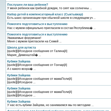
Послушен ли ваш ребенок?
У меня ребенок как грибной дождик, то сият как солнечны ...
Набор детей в компенсаторный класс (Сыктывкар)
Есть шанс организации при обычной школе в следующем уч ...
Помогите подготовиться к выступлению
Нас с мужем официально пригласили в состав Республика� ...
Помогите подготовиться к выступлению
Уважаемые форумчане!
Меня с мужем пригласили на Семей ...
Школа для аутиста
[quote][i]Исходное сообщение от Галина[/i]
Мария_Дименштей� ...
Кубики Зайцева
[quote][i]Исходное сообщение от Гончар[/i]
А с какого возра� ...
Кубики Зайцева
[quote][i]Исходное сообщение от мамаПоли[/i]
[quote][i]Исходное ...
Кубики Зайцева
[quote][i]Исходное сообщение от мамаПоли[/i]
[quote][i]Исходное ...
Кубики Зайцева
У нас есть кубики Зайцева, но занимаемся мы по методике ...