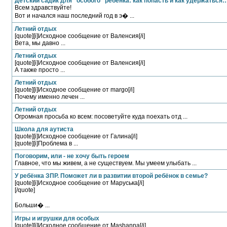
Детский садик для "особого" ребенка: как попасть и как удержаться
Всем здравствуйте!
Вот и начался наш последний год в э� ...
Летний отдых
[quote][i]Исходное сообщение от Валенсия[/i]
Вета, мы давно ...
Летний отдых
[quote][i]Исходное сообщение от Валенсия[/i]
А также просто ...
Летний отдых
[quote][i]Исходное сообщение от margo[/i]
Почему именно лечен ...
Летний отдых
Огромная просьба ко всем: посоветуйте куда поехать отд ...
Школа для аутиста
[quote][i]Исходное сообщение от Галина[/i]
[quote][i]Проблема в ...
Поговорим, или - не хочу быть героем
Главное, что мы живем, а не существуем. Мы умеем улыбать ...
У ребёнка ЗПР. Поможет ли в развитии второй ребёнок в семье?
[quote][i]Исходное сообщение от Маруська[/i]
[/quote]
Больши� ...
Игры и игрушки для особых
[quote][i]Исходное сообщение от Mashanna[/i]