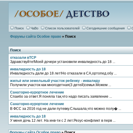
Поиск
ЧаВо
Список пользователей
Сегодняшние сообщения
Форумы сайта Особое право
» Поиск
Поиск
отказали вТСР
Здравствуйте!Моей дочери установили инвалидность до 18 ...
инвалидность до 18
Инвалидность дали до 18 лет!Но отказали в СА,ортопед.обу ...
жильё или земельный участок ребенку - инвалиду
Получили участок как многодетная(3 детей)семья.Можем ...
Санаторно-курортное лечение
Спаибо за ответ.Я поняла так,что надо писать заявление ...
Санаторно-курортное лечение
В ФСС за 2016 год не дали путевку.Слышала,что можно полу� ...
инвалидность до 18
У меня дочь 12 лет. На инв-ти с 2 лет.Резус-конфликт в перв ...
Форумы сайта Особое право
» Поиск