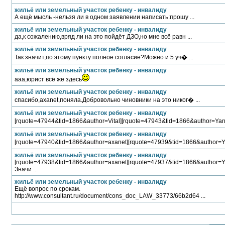
жильё или земельный участок ребенку - инвалиду
А ещё мысль -нельзя ли в одном заявлении написать:прошу ...
жильё или земельный участок ребенку - инвалиду
да,к сожалению,вряд ли на это пойдёт ДЗО,но мне всё равн ...
жильё или земельный участок ребенку - инвалиду
Так значит,по этому пункту полное согласие?Можно и 5 уч� ...
жильё или земельный участок ребенку - инвалиду
ааа,юрист всё же здесь
жильё или земельный участок ребенку - инвалиду
спасибо,axanet,поняла.Добровольно чиновники на это никог� ...
жильё или земельный участок ребенку - инвалиду
[rquote=47944&tid=1866&author=Vital][rquote=47943&tid=1866&author=Yan
жильё или земельный участок ребенку - инвалиду
[rquote=47940&tid=1866&author=axanet][rquote=47939&tid=1866&author=Y
жильё или земельный участок ребенку - инвалиду
[rquote=47938&tid=1866&author=axanet][rquote=47937&tid=1866&author=Y
Значи ...
жильё или земельный участок ребенку - инвалиду
Ещё вопрос по срокам.
http://www.consultant.ru/document/cons_doc_LAW_33773/66b2d64 ...