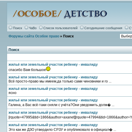
Поиск
ЧаВо
Список пользователей
Сегодняшние сообщения
С
Форумы сайта Особое право
» Поиск
Поиск
жильё или земельный участок ребенку - инвалиду
спасибо Вам большое
жильё или земельный участок ребенку - инвалиду
Всё просто-право мы имеем,да только сами чиновники и го ...
жильё или земельный участок ребенку - инвалиду
ясно
жильё или земельный участок ребенку - инвалиду
Галина, а Вас всё-таки сняли с учёта?Они уведомить долж� ...
жильё или земельный участок ребенку - инвалиду
[rquote=47995&tid=1866&author=axanet][rquote=47994&tid=1866&author=Ya
жильё или земельный участок ребенку - инвалиду
Это как же ДЗО утвердило СРЗУ и опубликовало в официал� ...