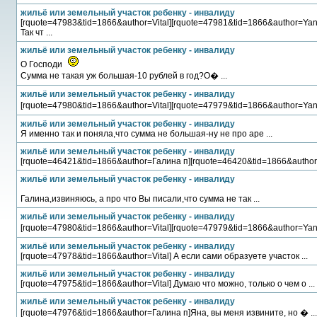
жильё или земельный участок ребенку - инвалиду
[rquote=47983&tid=1866&author=Vital][rquote=47981&tid=1866&author=Yan
Так чт ...
жильё или земельный участок ребенку - инвалиду
О Господи
Сумма не такая уж большая-10 рублей в год?О� ...
жильё или земельный участок ребенку - инвалиду
[rquote=47980&tid=1866&author=Vital][rquote=47979&tid=1866&author=Yana
жильё или земельный участок ребенку - инвалиду
Я именно так и поняла,что сумма не большая-ну не про аре ...
жильё или земельный участок ребенку - инвалиду
[rquote=46421&tid=1866&author=Галина п][rquote=46420&tid=1866&author=V
жильё или земельный участок ребенку - инвалиду
Галина,извиняюсь, а про что Вы писали,что сумма не так ...
жильё или земельный участок ребенку - инвалиду
[rquote=47980&tid=1866&author=Vital][rquote=47979&tid=1866&author=Yana
жильё или земельный участок ребенку - инвалиду
[rquote=47978&tid=1866&author=Vital] А если сами образуете участок ...
жильё или земельный участок ребенку - инвалиду
[rquote=47975&tid=1866&author=Vital] Думаю что можно, только о чем о ...
жильё или земельный участок ребенку - инвалиду
[rquote=47976&tid=1866&author=Галина п]Яна, вы меня извините, но � ...