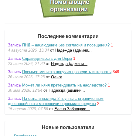
Последние комментарии
Запись
ПНД – наблюдение без согласия и посещения?
1
4 августа 2026, 13:34
от
Надежда (админи...
Запись
Справедливость для Веры
1
23 июля 2026, 21:20
от
Надежда (админи...
Запись
Премьер-министр поручил проверить интернаты
348
26 июня 2026, 17:23
от
Ольга
Запись
Может ли няня претендовать на наследство?
1
30 мая 2026, 12:54
от
Надежда (админи...
Запись
На сына инвалида 2 группы с ограничением
дееспособности мошенники оформили кредиты
2
15 апреля 2026, 07:56
от
Елена Заблоцкис...
Новые пользователи