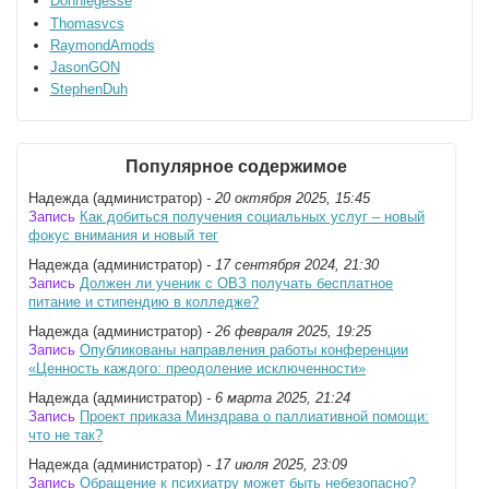
Donniegesse
Thomasvcs
RaymondAmods
JasonGON
StephenDuh
Популярное содержимое
Надежда (администратор)
- 20 октября 2025, 15:45
Запись
Как добиться получения социальных услуг – новый
фокус внимания и новый тег
Надежда (администратор)
- 17 сентября 2024, 21:30
Запись
Должен ли ученик с ОВЗ получать бесплатное
питание и стипендию в колледже?
Надежда (администратор)
- 26 февраля 2025, 19:25
Запись
Опубликованы направления работы конференции
«Ценность каждого: преодоление исключенности»
Надежда (администратор)
- 6 марта 2025, 21:24
Запись
Проект приказа Минздрава о паллиативной помощи:
что не так?
Надежда (администратор)
- 17 июля 2025, 23:09
Запись
Обращение к психиатру может быть небезопасно?