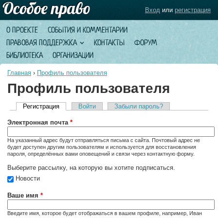
Вход
или
регистрация
О ПРОЕКТЕ
СОБЫТИЯ И КОММЕНТАРИИ
ПРАВОВАЯ ПОДДЕРЖКА
КОНТАКТЫ
ФОРУМ
БИБЛИОТЕКА
ОРГАНИЗАЦИИ
Главная
›
Профиль пользователя
Профиль пользователя
Регистрация
(активная вкладка)
Войти
Забыли пароль?
Главные вкладки
Электронная почта
*
На указанный адрес будут отправляться письма с сайта. Почтовый адрес не
будет доступен другим пользователям и используется для восстановления
пароля, определённых вами оповещений и связи через контактную форму.
Выберите рассылку, на которую вы хотите подписаться.
Новости
Ваше имя
*
Введите имя, которое будет отображаться в вашем профиле, например, Иван