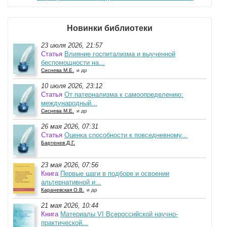
Новинки библиотеки
23 июля 2026, 21:57
Статья
Влияние госпитализма и выученной
беспомощности на...
Сиснева М.Е.
и др
10 июля 2026, 23:12
Статья
От патернализма к самоопределению:
международный...
Сиснева М.Е.
и др
26 мая 2026, 07:31
Статья
Оценка способности к повседневному...
Бартенев Д.Г.
23 мая 2026, 07:56
Книга
Первые шаги в подборе и освоении
альтернативной и...
Караневская О.В.
и др
21 мая 2026, 10:44
Книга
Материалы VI Всероссийской научно-
практической...