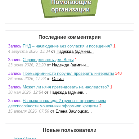
Последние комментарии
Запись
ПНД – наблюдение без согласия и посещения?
1
4 августа 2026, 13:34
от
Надежда (админи...
Запись
Справедливость для Веры
1
23 июля 2026, 21:20
от
Надежда (админи...
Запись
Премьер-министр поручил проверить интернаты
348
26 июня 2026, 17:23
от
Ольга
Запись
Может ли няня претендовать на наследство?
1
30 мая 2026, 12:54
от
Надежда (админи...
Запись
На сына инвалида 2 группы с ограничением
дееспособности мошенники оформили кредиты
2
15 апреля 2026, 07:56
от
Елена Заблоцкис...
Новые пользователи