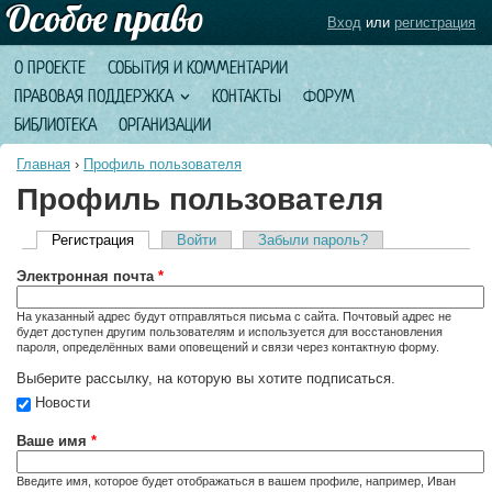
Вход
или
регистрация
О ПРОЕКТЕ
СОБЫТИЯ И КОММЕНТАРИИ
ПРАВОВАЯ ПОДДЕРЖКА
КОНТАКТЫ
ФОРУМ
БИБЛИОТЕКА
ОРГАНИЗАЦИИ
Главная
›
Профиль пользователя
Профиль пользователя
Регистрация
(активная вкладка)
Войти
Забыли пароль?
Главные вкладки
Электронная почта
*
На указанный адрес будут отправляться письма с сайта. Почтовый адрес не
будет доступен другим пользователям и используется для восстановления
пароля, определённых вами оповещений и связи через контактную форму.
Выберите рассылку, на которую вы хотите подписаться.
Новости
Ваше имя
*
Введите имя, которое будет отображаться в вашем профиле, например, Иван