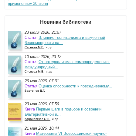
применение» 30 июня
Новинки библиотеки
23 июля 2026, 21:57
Статья
Влияние госпитализма и выученной
беспомощности на...
Сиснева М.Е.
и др
10 июля 2026, 23:12
Статья
От патернализма к самоопределению:
международный...
Сиснева М.Е.
и др
26 мая 2026, 07:31
Статья
Оценка способности к повседневному...
Бартенев Д.Г.
23 мая 2026, 07:56
Книга
Первые шаги в подборе и освоении
альтернативной и...
Караневская О.В.
и др
21 мая 2026, 10:44
Книга
Материалы VI Всероссийской научно-