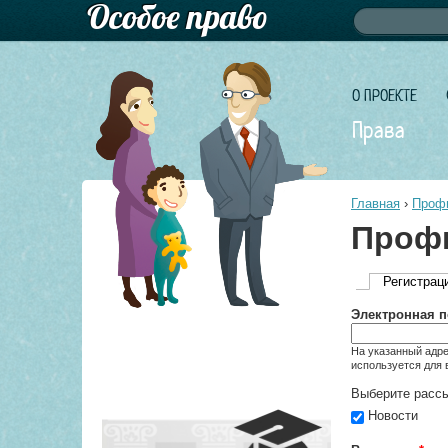
Форма по
Поиск
О ПРОЕКТЕ
Права
Главная
›
Профи
Профи
Регистрац
Главные 
Электронная 
На указанный адре
используется для 
Выберите рассы
Новости