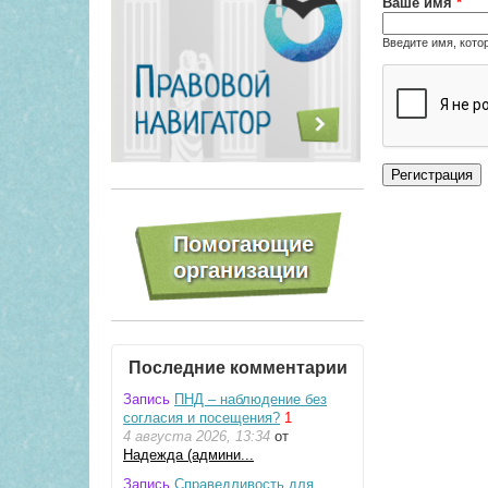
Ваше имя
*
Введите имя, кото
Последние комментарии
Запись
ПНД – наблюдение без
согласия и посещения?
1
4 августа 2026, 13:34
от
Надежда (админи...
Запись
Справедливость для