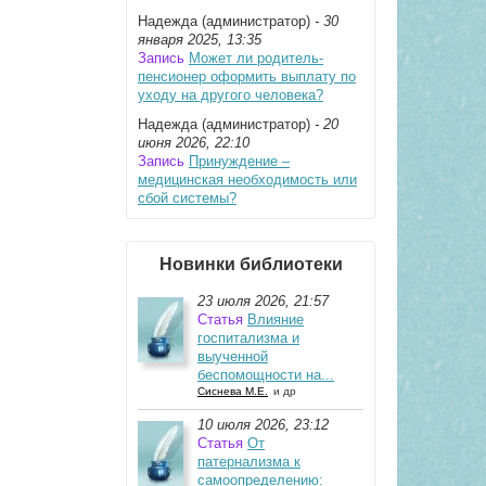
Надежда (администратор)
- 30
января 2025, 13:35
Запись
Может ли родитель-
пенсионер оформить выплату по
уходу на другого человека?
Надежда (администратор)
- 20
июня 2026, 22:10
Запись
Принуждение –
медицинская необходимость или
сбой системы?
Новинки библиотеки
23 июля 2026, 21:57
Статья
Влияние
госпитализма и
выученной
беспомощности на...
Сиснева М.Е.
и др
10 июля 2026, 23:12
Статья
От
патернализма к
самоопределению: