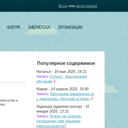
Вход
или
регистрация
ФОРУМ
БИБЛИОТЕКА
ОРГАНИЗАЦИИ
Популярное содержимое
Наталья
- 19 мая 2025, 19:21
Запись
4 класс, пролонгация
обучения
1
Мария
- 14 апреля 2025, 19:40
Запись
Получение инвалидности
с диагнозом «Детский аутизм»
2
ьзователям и
рму.
Надежда (администратор)
- 31
января 2025, 13:21
Запись
Нужно ли платить
госпошлину при лишении
дееспособности?