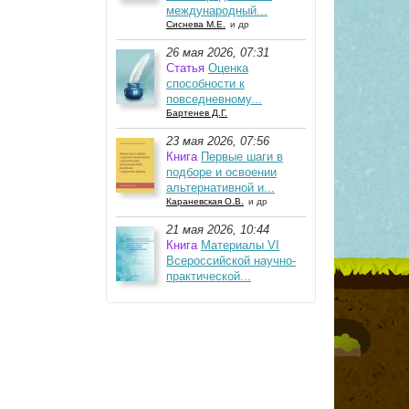
международный...
Сиснева М.Е.
и др
26 мая 2026, 07:31
Статья
Оценка
способности к
повседневному...
Бартенев Д.Г.
23 мая 2026, 07:56
Книга
Первые шаги в
подборе и освоении
альтернативной и...
Караневская О.В.
и др
21 мая 2026, 10:44
Книга
Материалы VI
Всероссийской научно-
практической...