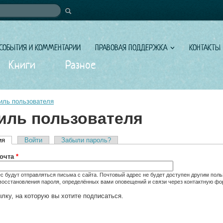
иска
СОБЫТИЯ И КОММЕНТАРИИ
ПРАВОВАЯ ПОДДЕРЖКА
КОНТАКТЫ
Книги
Разное
ль пользователя
ль пользователя
ия
(активная вкладка)
Войти
Забыли пароль?
вкладки
почта
*
с будут отправляться письма с сайта. Почтовый адрес не будет доступен другим пол
восстановления пароля, определённых вами оповещений и связи через контактную фо
лку, на которую вы хотите подписаться.