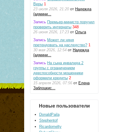
Веры
1
23 июля 2026, 21:20
от
Надежда
(админи...
Запись
Премьер-министр поручил
проверить интернаты
348
26 июня 2026, 17:23
от
Ольга
Запись
Может ли няня
претендовать на наследство?
1
30 мая 2026, 12:54
от
Надежда
(админи...
Запись
На сына инвалида 2
группы с ограничением
дееспособности мошенники
оформили кредиты
2
15 апреля 2026, 07:56
от
Елена
Заблоцкис...
Новые пользователи
DonaldPaila
Stephentof
Ricardomelty