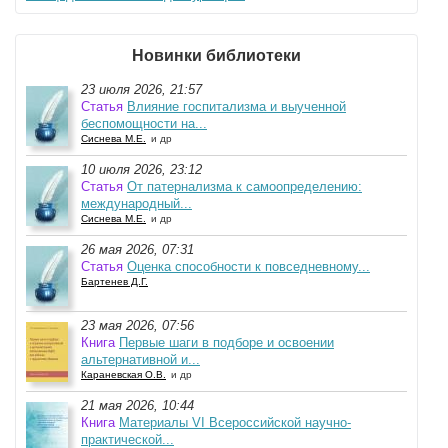
Новинки библиотеки
23 июля 2026, 21:57
Статья
Влияние госпитализма и выученной
беспомощности на...
Сиснева М.Е.
и др
10 июля 2026, 23:12
Статья
От патернализма к самоопределению:
международный...
Сиснева М.Е.
и др
26 мая 2026, 07:31
Статья
Оценка способности к повседневному...
Бартенев Д.Г.
23 мая 2026, 07:56
Книга
Первые шаги в подборе и освоении
альтернативной и...
Караневская О.В.
и др
21 мая 2026, 10:44
Книга
Материалы VI Всероссийской научно-
практической...