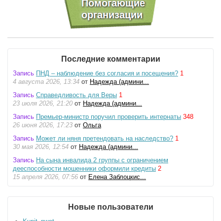
Последние комментарии
Запись
ПНД – наблюдение без согласия и посещения?
1
4 августа 2026, 13:34
от
Надежда (админи...
Запись
Справедливость для Веры
1
23 июля 2026, 21:20
от
Надежда (админи...
Запись
Премьер-министр поручил проверить интернаты
348
26 июня 2026, 17:23
от
Ольга
Запись
Может ли няня претендовать на наследство?
1
30 мая 2026, 12:54
от
Надежда (админи...
Запись
На сына инвалида 2 группы с ограничением
дееспособности мошенники оформили кредиты
2
15 апреля 2026, 07:56
от
Елена Заблоцкис...
Новые пользователи