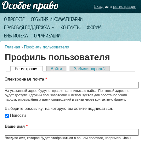
Вход
или
регистрация
О ПРОЕКТЕ
СОБЫТИЯ И КОММЕНТАРИИ
ПРАВОВАЯ ПОДДЕРЖКА
КОНТАКТЫ
ФОРУМ
БИБЛИОТЕКА
ОРГАНИЗАЦИИ
Главная
›
Профиль пользователя
Профиль пользователя
Регистрация
(активная вкладка)
Войти
Забыли пароль?
Главные вкладки
Электронная почта
*
На указанный адрес будут отправляться письма с сайта. Почтовый адрес не
будет доступен другим пользователям и используется для восстановления
пароля, определённых вами оповещений и связи через контактную форму.
Выберите рассылку, на которую вы хотите подписаться.
Новости
Ваше имя
*
Введите имя, которое будет отображаться в вашем профиле, например, Иван