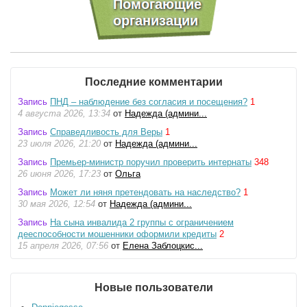
Последние комментарии
Запись
ПНД – наблюдение без согласия и посещения?
1
4 августа 2026, 13:34
от
Надежда (админи...
Запись
Справедливость для Веры
1
23 июля 2026, 21:20
от
Надежда (админи...
Запись
Премьер-министр поручил проверить интернаты
348
26 июня 2026, 17:23
от
Ольга
Запись
Может ли няня претендовать на наследство?
1
30 мая 2026, 12:54
от
Надежда (админи...
Запись
На сына инвалида 2 группы с ограничением
дееспособности мошенники оформили кредиты
2
15 апреля 2026, 07:56
от
Елена Заблоцкис...
Новые пользователи