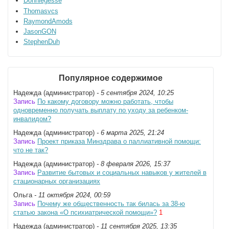
Donniegesse
Thomasvcs
RaymondAmods
JasonGON
StephenDuh
Популярное содержимое
Надежда (администратор)
- 5 сентября 2024, 10:25
Запись
По какому договору можно работать, чтобы
одновременно получать выплату по уходу за ребенком-
инвалидом?
Надежда (администратор)
- 6 марта 2025, 21:24
Запись
Проект приказа Минздрава о паллиативной помощи:
что не так?
Надежда (администратор)
- 8 февраля 2026, 15:37
Запись
Развитие бытовых и социальных навыков у жителей в
стационарных организациях
Ольга
- 11 октября 2024, 00:59
Запись
Почему же общественность так билась за 38-ю
статью закона «О психиатрической помощи»?
1
Надежда (администратор)
- 11 сентября 2025, 13:35