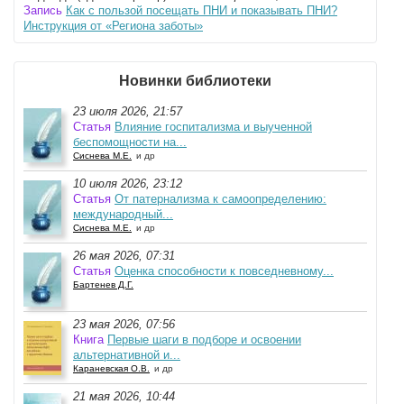
Запись
Как с пользой посещать ПНИ и показывать ПНИ?
Инструкция от «Региона заботы»
Новинки библиотеки
23 июля 2026, 21:57
Статья
Влияние госпитализма и выученной
беспомощности на...
Сиснева М.Е.
и др
10 июля 2026, 23:12
Статья
От патернализма к самоопределению:
международный...
Сиснева М.Е.
и др
26 мая 2026, 07:31
Статья
Оценка способности к повседневному...
Бартенев Д.Г.
23 мая 2026, 07:56
Книга
Первые шаги в подборе и освоении
альтернативной и...
Караневская О.В.
и др
21 мая 2026, 10:44