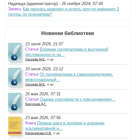
Надежда (администратор)
- 26 ноября 2024, 07:44
Запись
Как продать квартиру и купить другую инвалиду 2
группы по психиатрии?
Новинки библиотеки
23 июля 2026, 21:57
Статья
Влияние госпитализма и выученной
беспомощности на...
Сиснева М.Е.
и др
10 июля 2026, 23:12
Статья
От патернализма к самоопределению:
международный...
Сиснева М.Е.
и др
26 мая 2026, 07:31
Статья
Оценка способности к повседневному...
Бартенев Д.Г.
23 мая 2026, 07:56
Книга
Первые шаги в подборе и освоении
альтернативной и...
Караневская О.В.
и др