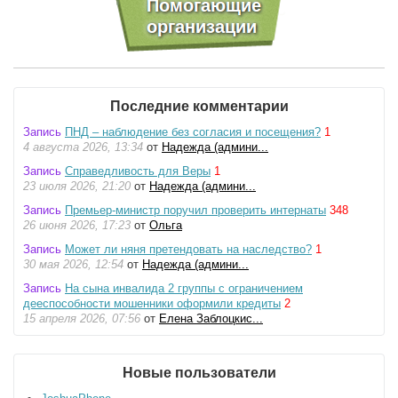
Последние комментарии
Запись
ПНД – наблюдение без согласия и посещения?
1
4 августа 2026, 13:34
от
Надежда (админи...
Запись
Справедливость для Веры
1
23 июля 2026, 21:20
от
Надежда (админи...
Запись
Премьер-министр поручил проверить интернаты
348
26 июня 2026, 17:23
от
Ольга
Запись
Может ли няня претендовать на наследство?
1
30 мая 2026, 12:54
от
Надежда (админи...
Запись
На сына инвалида 2 группы с ограничением
дееспособности мошенники оформили кредиты
2
15 апреля 2026, 07:56
от
Елена Заблоцкис...
Новые пользователи