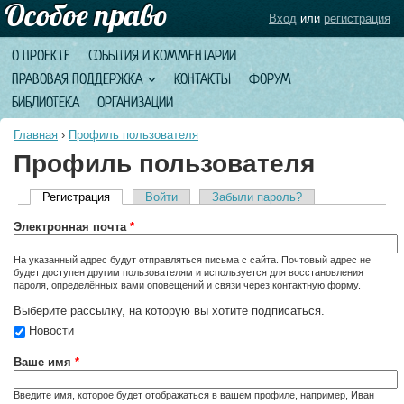
Вход
или
регистрация
О ПРОЕКТЕ
СОБЫТИЯ И КОММЕНТАРИИ
ПРАВОВАЯ ПОДДЕРЖКА
КОНТАКТЫ
ФОРУМ
БИБЛИОТЕКА
ОРГАНИЗАЦИИ
Главная
›
Профиль пользователя
Профиль пользователя
Регистрация
(активная вкладка)
Войти
Забыли пароль?
Главные вкладки
Электронная почта
*
На указанный адрес будут отправляться письма с сайта. Почтовый адрес не
будет доступен другим пользователям и используется для восстановления
пароля, определённых вами оповещений и связи через контактную форму.
Выберите рассылку, на которую вы хотите подписаться.
Новости
Ваше имя
*
Введите имя, которое будет отображаться в вашем профиле, например, Иван