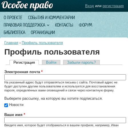
Вход
или
регистрация
О ПРОЕКТЕ
СОБЫТИЯ И КОММЕНТАРИИ
ПРАВОВАЯ ПОДДЕРЖКА
КОНТАКТЫ
ФОРУМ
БИБЛИОТЕКА
ОРГАНИЗАЦИИ
Главная
›
Профиль пользователя
Профиль пользователя
Регистрация
(активная вкладка)
Войти
Забыли пароль?
Главные вкладки
Электронная почта
*
На указанный адрес будут отправляться письма с сайта. Почтовый адрес не
будет доступен другим пользователям и используется для восстановления
пароля, определённых вами оповещений и связи через контактную форму.
Выберите рассылку, на которую вы хотите подписаться.
Новости
Ваше имя
*
Введите имя, которое будет отображаться в вашем профиле, например, Иван