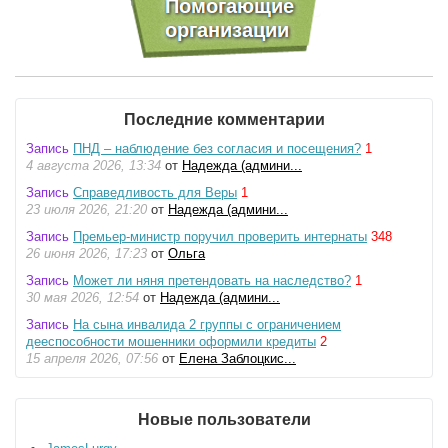
Последние комментарии
Запись
ПНД – наблюдение без согласия и посещения?
1
4 августа 2026, 13:34
от
Надежда (админи...
Запись
Справедливость для Веры
1
23 июля 2026, 21:20
от
Надежда (админи...
Запись
Премьер-министр поручил проверить интернаты
348
26 июня 2026, 17:23
от
Ольга
Запись
Может ли няня претендовать на наследство?
1
30 мая 2026, 12:54
от
Надежда (админи...
Запись
На сына инвалида 2 группы с ограничением
дееспособности мошенники оформили кредиты
2
15 апреля 2026, 07:56
от
Елена Заблоцкис...
Новые пользователи