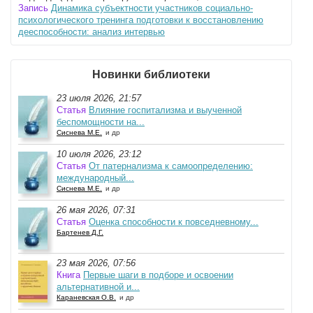
Запись
Динамика субъектности участников социально-
психологического тренинга подготовки к восстановлению
дееспособности: анализ интервью
Новинки библиотеки
23 июля 2026, 21:57
Статья
Влияние госпитализма и выученной
беспомощности на...
Сиснева М.Е.
и др
10 июля 2026, 23:12
Статья
От патернализма к самоопределению:
международный...
Сиснева М.Е.
и др
26 мая 2026, 07:31
Статья
Оценка способности к повседневному...
Бартенев Д.Г.
23 мая 2026, 07:56
Книга
Первые шаги в подборе и освоении
альтернативной и...
Караневская О.В.
и др