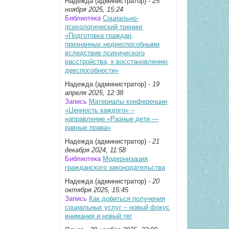
Надежда (администратор)
- 25
ноября 2025, 15:24
Библиотека
Социально-
психологический тренинг
«Подготовка граждан,
признанных недееспособными
вследствие психического
расстройства, к восстановлению
дееспособности»
Надежда (администратор)
- 19
апреля 2025, 12:38
Запись
Материалы конференции
«Ценность каждого» –
направление «Разные дети —
равные права»
Надежда (администратор)
- 21
декабря 2024, 11:58
Библиотека
Модернизация
гражданского законодательства
Надежда (администратор)
- 20
октября 2025, 15:45
Запись
Как добиться получения
социальных услуг – новый фокус
внимания и новый тег