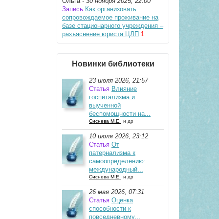
Ольга
- 30 ноября 2025, 22:00
Запись
Как организовать
сопровождаемое проживание на
базе стационарного учреждения –
разъяснение юриста ЦЛП
1
Новинки библиотеки
23 июля 2026, 21:57
Статья
Влияние
госпитализма и
выученной
беспомощности на...
Сиснева М.Е.
и др
10 июля 2026, 23:12
Статья
От
патернализма к
самоопределению:
международный...
Сиснева М.Е.
и др
26 мая 2026, 07:31
Статья
Оценка
способности к
повседневному...