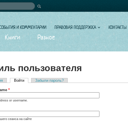
иска
СОБЫТИЯ И КОММЕНТАРИИ
ПРАВОВАЯ ПОДДЕРЖКА
КОНТАКТЫ
Книги
Разное
ль пользователя
ия
Войти
(активная вкладка)
Забыли пароль?
вкладки
rname
*
ddress or username.
шего сеанса на сайте