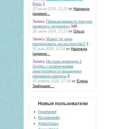
Веры
1
23 июля 2026, 21:20
от
Надежда
(админи...
Запись
Премьер-министр поручил
проверить интернаты
348
26 июня 2026, 17:23
от
Ольга
Запись
Может ли няня
претендовать на наследство?
1
30 мая 2026, 12:54
от
Надежда
(админи...
Запись
На сына инвалида 2
группы с ограничением
дееспособности мошенники
оформили кредиты
2
15 апреля 2026, 07:56
от
Елена
Заблоцкис...
Новые пользователи
Stephentof
Ricardomelty
RobertSlapy