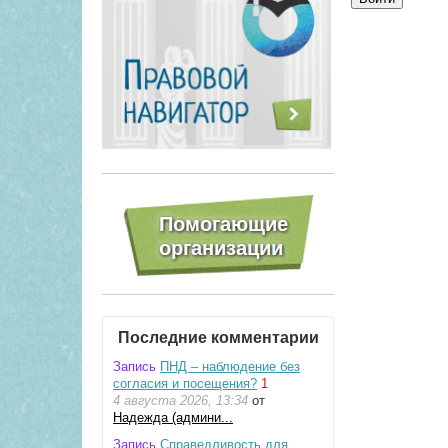
Последние комментарии
Запись
ПНД – наблюдение без
согласия и посещения?
1
4 августа 2026, 13:34
от
Надежда (админи...
Запись
Справедливость для