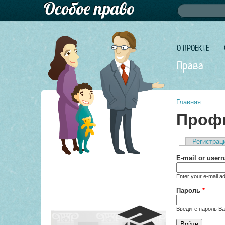
Форма по
Поиск
О ПРОЕКТЕ
Права
Главная
Профи
Регистрац
Главные 
E-mail or use
Enter your e-mail a
Пароль
*
Введите пароль Ва