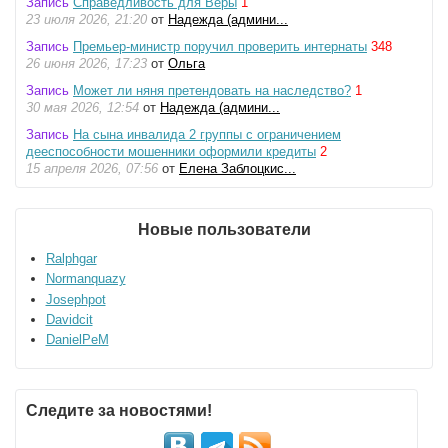
Запись
Справедливость для Веры
1
23 июля 2026, 21:20
от
Надежда (админи...
Запись
Премьер-министр поручил проверить интернаты
348
26 июня 2026, 17:23
от
Ольга
Запись
Может ли няня претендовать на наследство?
1
30 мая 2026, 12:54
от
Надежда (админи...
Запись
На сына инвалида 2 группы с ограничением
дееспособности мошенники оформили кредиты
2
15 апреля 2026, 07:56
от
Елена Заблоцкис...
Новые пользователи
Ralphgar
Normanquazy
Josephpot
Davidcit
DanielPeM
Следите за новостями!