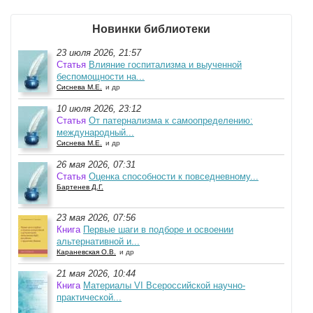
Новинки библиотеки
23 июля 2026, 21:57
Статья
Влияние госпитализма и выученной
беспомощности на...
Сиснева М.Е.
и др
10 июля 2026, 23:12
Статья
От патернализма к самоопределению:
международный...
Сиснева М.Е.
и др
26 мая 2026, 07:31
Статья
Оценка способности к повседневному...
Бартенев Д.Г.
23 мая 2026, 07:56
Книга
Первые шаги в подборе и освоении
альтернативной и...
Караневская О.В.
и др
21 мая 2026, 10:44
Книга
Материалы VI Всероссийской научно-
практической...