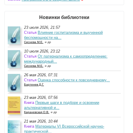
Новинки библиотеки
23 июля 2026, 21:57
Статья
Влияние госпитализма и выученной
беспомощности на...
Сиснева М.Е.
и др
10 июля 2026, 23:12
Статья
От патернализма к самоопределению:
международный...
Сиснева М.Е.
и др
26 мая 2026, 07:31
Статья
Оценка способности к повседневному...
Бартенев Д.Г.
23 мая 2026, 07:56
Книга
Первые шаги в подборе и освоении
альтернативной и...
Караневская О.В.
и др
21 мая 2026, 10:44
Книга
Материалы VI Всероссийской научно-
практической...