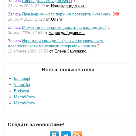
Запись
Справедливость для Веры
1
23 июля 2026, 21:20
от
Надежда (админи...
Запись
Премьер-министр поручил проверить интернаты
348
26 июня 2026, 17:23
от
Ольга
Запись
Может ли няня претендовать на наследство?
1
30 мая 2026, 12:54
от
Надежда (админи...
Запись
На сына инвалида 2 группы с ограничением
дееспособности мошенники оформили кредиты
2
15 апреля 2026, 07:56
от
Елена Заблоцкис...
Новые пользователи
tdmhaupt
VictorDer
Boriswat
MartaWrozy
MartaWrozy
Следите за новостями!