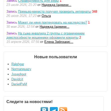
Запись
Справедливость для Веры
1
23 июля 2026, 21:20
от
Надежда (админи...
Запись
Премьер-министр поручил проверить интернаты
348
26 июня 2026, 17:23
от
Ольга
Запись
Может ли няня претендовать на наследство?
1
30 мая 2026, 12:54
от
Надежда (админи...
Запись
На сына инвалида 2 группы с ограничением
дееспособности мошенники оформили кредиты
2
15 апреля 2026, 07:56
от
Елена Заблоцкис...
Новые пользователи
Ralphgar
Normanquazy
Josephpot
Davidcit
DanielPeM
Следите за новостями!