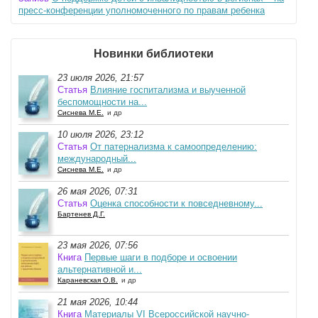
пресс-конференции уполномоченного по правам ребенка
Новинки библиотеки
23 июля 2026, 21:57
Статья
Влияние госпитализма и выученной
беспомощности на...
Сиснева М.Е.
и др
10 июля 2026, 23:12
Статья
От патернализма к самоопределению:
международный...
Сиснева М.Е.
и др
26 мая 2026, 07:31
Статья
Оценка способности к повседневному...
Бартенев Д.Г.
23 мая 2026, 07:56
Книга
Первые шаги в подборе и освоении
альтернативной и...
Караневская О.В.
и др
21 мая 2026, 10:44
Книга
Материалы VI Всероссийской научно-