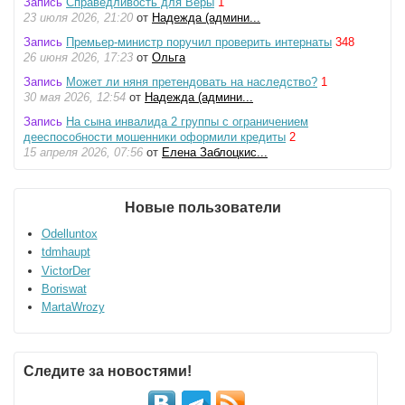
Запись
Справедливость для Веры
1
23 июля 2026, 21:20
от
Надежда (админи...
Запись
Премьер-министр поручил проверить интернаты
348
26 июня 2026, 17:23
от
Ольга
Запись
Может ли няня претендовать на наследство?
1
30 мая 2026, 12:54
от
Надежда (админи...
Запись
На сына инвалида 2 группы с ограничением
дееспособности мошенники оформили кредиты
2
15 апреля 2026, 07:56
от
Елена Заблоцкис...
Новые пользователи
Odelluntox
tdmhaupt
VictorDer
Boriswat
MartaWrozy
Следите за новостями!