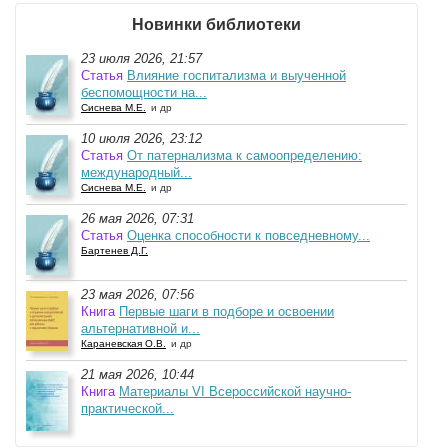
Новинки библиотеки
23 июля 2026, 21:57
Статья
Влияние госпитализма и выученной
беспомощности на...
Сиснева М.Е.
и др
10 июля 2026, 23:12
Статья
От патернализма к самоопределению:
международный...
Сиснева М.Е.
и др
26 мая 2026, 07:31
Статья
Оценка способности к повседневному...
Бартенев Д.Г.
23 мая 2026, 07:56
Книга
Первые шаги в подборе и освоении
альтернативной и...
Караневская О.В.
и др
21 мая 2026, 10:44
Книга
Материалы VI Всероссийской научно-
практической...