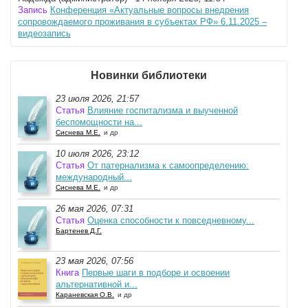
Запись
Конференция «Актуальные вопросы внедрения
сопровождаемого проживания в субъектах РФ» 6.11.2025 –
видеозапись
Новинки библиотеки
23 июля 2026, 21:57
Статья
Влияние госпитализма и выученной
беспомощности на...
Сиснева М.Е.
и др
10 июля 2026, 23:12
Статья
От патернализма к самоопределению:
международный...
Сиснева М.Е.
и др
26 мая 2026, 07:31
Статья
Оценка способности к повседневному...
Бартенев Д.Г.
23 мая 2026, 07:56
Книга
Первые шаги в подборе и освоении
альтернативной и...
Караневская О.В.
и др