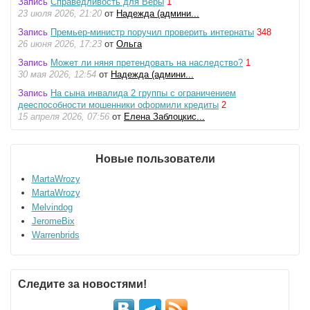
Запись
Справедливость для Веры
1
23 июля 2026, 21:20
от
Надежда (админи...
Запись
Премьер-министр поручил проверить интернаты
348
26 июня 2026, 17:23
от
Ольга
Запись
Может ли няня претендовать на наследство?
1
30 мая 2026, 12:54
от
Надежда (админи...
Запись
На сына инвалида 2 группы с ограничением
дееспособности мошенники оформили кредиты
2
15 апреля 2026, 07:56
от
Елена Заблоцкис...
Новые пользователи
MartaWrozy
MartaWrozy
Melvindog
JeromeBix
Warrenbrids
Следите за новостями!