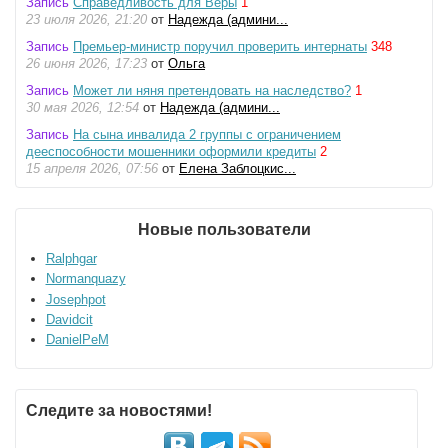
Запись
Справедливость для Веры
1
23 июля 2026, 21:20
от
Надежда (админи...
Запись
Премьер-министр поручил проверить интернаты
348
26 июня 2026, 17:23
от
Ольга
Запись
Может ли няня претендовать на наследство?
1
30 мая 2026, 12:54
от
Надежда (админи...
Запись
На сына инвалида 2 группы с ограничением
дееспособности мошенники оформили кредиты
2
15 апреля 2026, 07:56
от
Елена Заблоцкис...
Новые пользователи
Ralphgar
Normanquazy
Josephpot
Davidcit
DanielPeM
Следите за новостями!