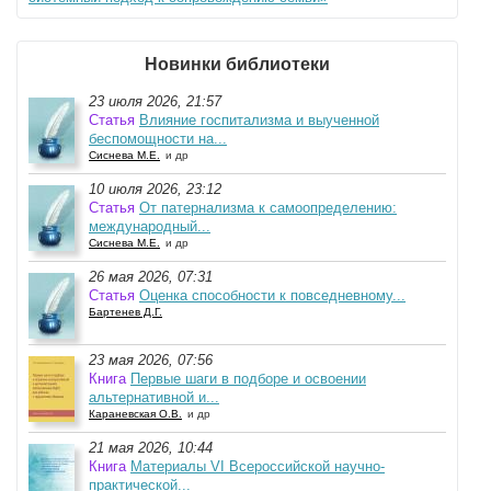
Новинки библиотеки
23 июля 2026, 21:57
Статья
Влияние госпитализма и выученной
беспомощности на...
Сиснева М.Е.
и др
10 июля 2026, 23:12
Статья
От патернализма к самоопределению:
международный...
Сиснева М.Е.
и др
26 мая 2026, 07:31
Статья
Оценка способности к повседневному...
Бартенев Д.Г.
23 мая 2026, 07:56
Книга
Первые шаги в подборе и освоении
альтернативной и...
Караневская О.В.
и др
21 мая 2026, 10:44
Книга
Материалы VI Всероссийской научно-
практической...