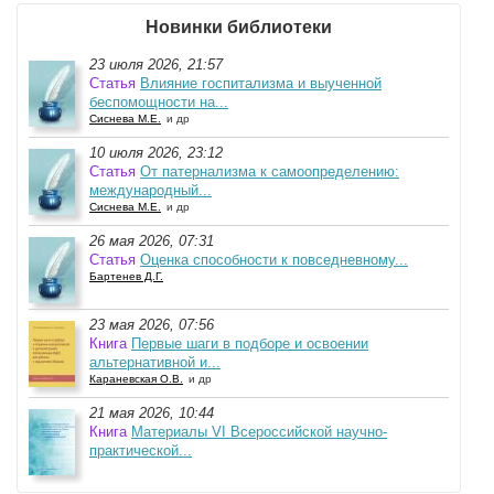
Новинки библиотеки
23 июля 2026, 21:57
Статья
Влияние госпитализма и выученной
беспомощности на...
Сиснева М.Е.
и др
10 июля 2026, 23:12
Статья
От патернализма к самоопределению:
международный...
Сиснева М.Е.
и др
26 мая 2026, 07:31
Статья
Оценка способности к повседневному...
Бартенев Д.Г.
23 мая 2026, 07:56
Книга
Первые шаги в подборе и освоении
альтернативной и...
Караневская О.В.
и др
21 мая 2026, 10:44
Книга
Материалы VI Всероссийской научно-
практической...