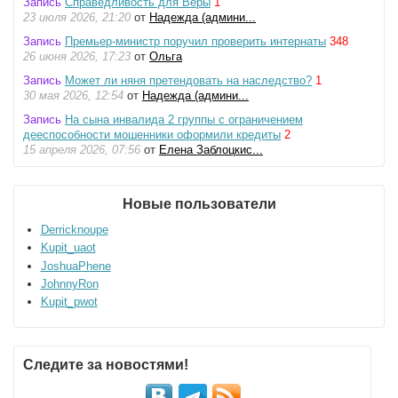
Запись
Справедливость для Веры
1
23 июля 2026, 21:20
от
Надежда (админи...
Запись
Премьер-министр поручил проверить интернаты
348
26 июня 2026, 17:23
от
Ольга
Запись
Может ли няня претендовать на наследство?
1
30 мая 2026, 12:54
от
Надежда (админи...
Запись
На сына инвалида 2 группы с ограничением
дееспособности мошенники оформили кредиты
2
15 апреля 2026, 07:56
от
Елена Заблоцкис...
Новые пользователи
Derricknoupe
Kupit_uaot
JoshuaPhene
JohnnyRon
Kupit_pwot
Следите за новостями!