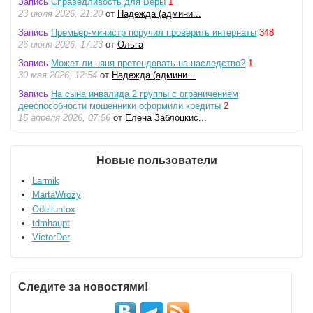
Запись
Справедливость для Веры
1
23 июля 2026, 21:20
от
Надежда (админи...
Запись
Премьер-министр поручил проверить интернаты
348
26 июня 2026, 17:23
от
Ольга
Запись
Может ли няня претендовать на наследство?
1
30 мая 2026, 12:54
от
Надежда (админи...
Запись
На сына инвалида 2 группы с ограничением
дееспособности мошенники оформили кредиты
2
15 апреля 2026, 07:56
от
Елена Заблоцкис...
Новые пользователи
Larmik
MartaWrozy
Odelluntox
tdmhaupt
VictorDer
Следите за новостями!