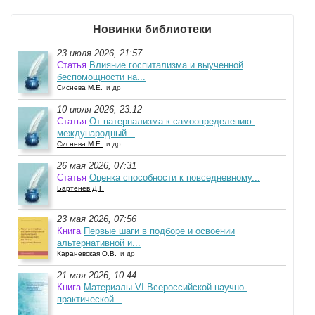
Новинки библиотеки
23 июля 2026, 21:57
Статья
Влияние госпитализма и выученной
беспомощности на...
Сиснева М.Е.
и др
10 июля 2026, 23:12
Статья
От патернализма к самоопределению:
международный...
Сиснева М.Е.
и др
26 мая 2026, 07:31
Статья
Оценка способности к повседневному...
Бартенев Д.Г.
23 мая 2026, 07:56
Книга
Первые шаги в подборе и освоении
альтернативной и...
Караневская О.В.
и др
21 мая 2026, 10:44
Книга
Материалы VI Всероссийской научно-
практической...