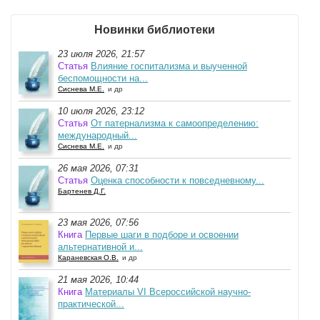
Новинки библиотеки
23 июля 2026, 21:57
Статья
Влияние госпитализма и выученной
беспомощности на...
Сиснева М.Е.
и др
10 июля 2026, 23:12
Статья
От патернализма к самоопределению:
международный...
Сиснева М.Е.
и др
26 мая 2026, 07:31
Статья
Оценка способности к повседневному...
Бартенев Д.Г.
23 мая 2026, 07:56
Книга
Первые шаги в подборе и освоении
альтернативной и...
Караневская О.В.
и др
21 мая 2026, 10:44
Книга
Материалы VI Всероссийской научно-
практической...