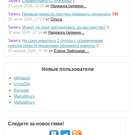
Запись
Справедливость для Веры
1
23 июля 2026, 21:20
от
Надежда (админи...
Запись
Премьер-министр поручил проверить интернаты
348
26 июня 2026, 17:23
от
Ольга
Запись
Может ли няня претендовать на наследство?
1
30 мая 2026, 12:54
от
Надежда (админи...
Запись
На сына инвалида 2 группы с ограничением
дееспособности мошенники оформили кредиты
2
15 апреля 2026, 07:56
от
Елена Заблоцкис...
Новые пользователи
tdmhaupt
VictorDer
Boriswat
MartaWrozy
MartaWrozy
Следите за новостями!